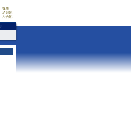
賽馬
足智彩
六合彩
少