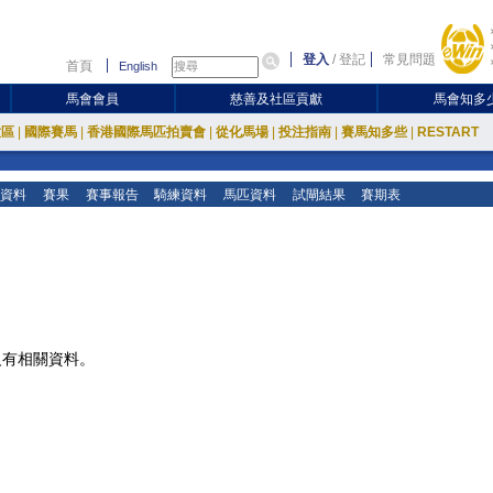
登入
/
登記
常見問題
首頁
English
馬會會員
慈善及社區貢獻
馬會知多
放區
|
國際賽馬
|
香港國際馬匹拍賣會
|
從化馬場
|
投注指南
|
賽馬知多些
|
RESTART
資料
賽果
賽事報告
騎練資料
馬匹資料
試閘結果
賽期表
沒有相關資料。