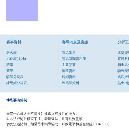
賽事資料
賽馬消息及資訊
分析工
報名表
賽馬消息
速勢能
排位表(本地)
賽馬新聞資料庫
賽日數
賠率
主要賽事
初出馬
賽果
馬匹資料
騎練配
騎師分場表
騎師資料
馬匹搬
練馬師分場表
練馬師資料
貼士指
博彩要有節制
未滿十八歲人士不得投注或進入可投注的地方。
向非法或海外莊家下注，即屬違法，且可被判監禁。
切勿沉迷賭博，如需尋求輔導協助，可致電平和基金熱線1834 633。