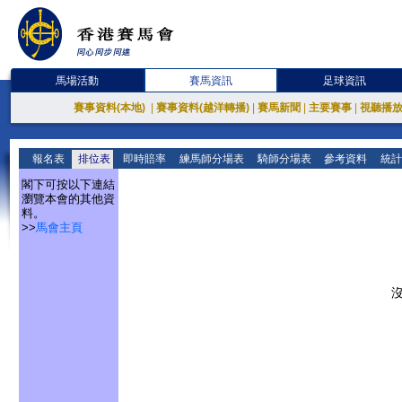
馬場活動
賽馬資訊
足球資訊
賽事資料(本地)
|
賽事資料(越洋轉播)
|
賽馬新聞
|
主要賽事
|
視聽播
報名表
排位表
即時賠率
練馬師分場表
騎師分場表
參考資料
統計
閣下可按以下連結
瀏覽本會的其他資
料。
>>
馬會主頁