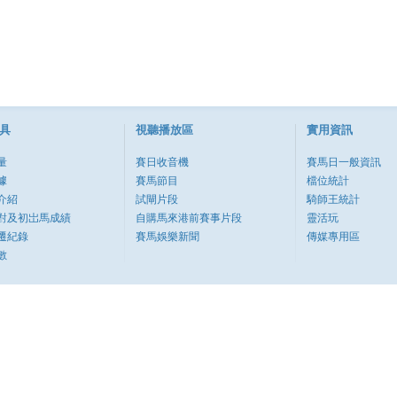
具
視聽播放區
實用資訊
量
賽日收音機
賽馬日一般資訊
據
賽馬節目
檔位統計
介紹
試閘片段
騎師王統計
對及初岀馬成績
自購馬來港前賽事片段
靈活玩
遷紀錄
賽馬娛樂新聞
傳媒專用區
數