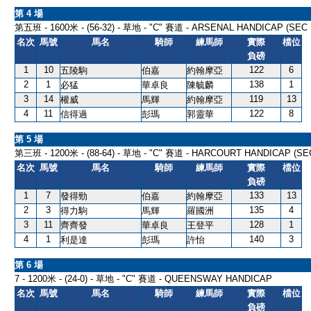
第 4 場
第五班 - 1600米 - (56-32) - 草地 - "C" 賽道 - ARSENAL HANDICAP (SEC 
名次
馬號
馬名
騎師
練馬師
實際
檔位
負磅
1
10
122
6
五陵駒
伯嘉
約翰摩亞
2
1
138
1
必猛
華卓良
陳毓麟
3
14
119
13
權威
馬輝
約翰摩亞
4
11
122
8
信得過
彭瑪
郭靈華
第 5 場
第三班 - 1200米 - (88-64) - 草地 - "C" 賽道 - HARCOURT HANDICAP (SEC
名次
馬號
馬名
騎師
練馬師
實際
檔位
負磅
1
7
133
13
發得勁
伯嘉
約翰摩亞
2
3
135
4
得力駒
馬輝
羅國洲
3
11
128
1
齊齊發
華卓良
王登平
4
1
140
3
利是達
彭瑪
許怡
第 6 場
7 - 1200米 - (24-0) - 草地 - "C" 賽道 - QUEENSWAY HANDICAP
名次
馬號
馬名
騎師
練馬師
實際
檔位
負磅