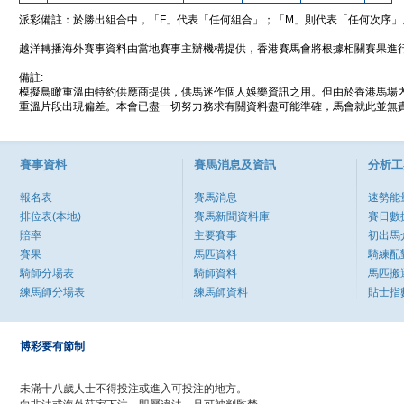
派彩備註：於勝出組合中，「F」代表「任何組合」；「M」則代表「任何次序」
越洋轉播海外賽事資料由當地賽事主辦機構提供，香港賽馬會將根據相關賽果進
備註:
模擬鳥瞰重溫由特約供應商提供，供馬迷作個人娛樂資訊之用。但由於香港馬場
重溫片段出現偏差。本會已盡一切努力務求有關資料盡可能準確，馬會就此並無責
賽事資料
賽馬消息及資訊
分析工
報名表
賽馬消息
速勢能
排位表(本地)
賽馬新聞資料庫
賽日數
賠率
主要賽事
初出馬
賽果
馬匹資料
騎練配
騎師分場表
騎師資料
馬匹搬
練馬師分場表
練馬師資料
貼士指
博彩要有節制
未滿十八歲人士不得投注或進入可投注的地方。