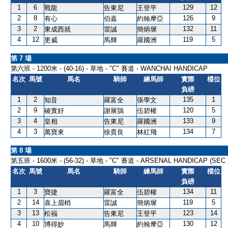
1
6
129
12
戰龍
告東尼
王登平
2
8
126
9
有心
伯嘉
約翰摩亞
3
2
132
11
東成西就
雷誠
簡炳墀
4
12
119
5
更威
馬輝
羅國洲
第 7 場
第六班 - 1200米 - (40-16) - 草地 - "C" 賽道 - WANCHAI HANDICAP
名次
馬號
馬名
騎師
練馬師
實際
檔位
負磅
1
2
135
1
知音
羅富全
張學文
2
9
120
5
確實好
謝展鵠
伍碧權
3
4
133
9
皇相
告東尼
羅國洲
4
3
134
7
萬寶來
徐貴良
林紅飛
第 8 場
第五班 - 1600米 - (56-32) - 草地 - "C" 賽道 - ARSENAL HANDICAP (SEC 
名次
馬號
馬名
騎師
練馬師
實際
檔位
負磅
1
3
134
11
寶捷
羅富全
伍碧權
2
14
119
5
喜上眉梢
雷誠
簡炳墀
3
13
123
14
松福
告東尼
王登平
4
10
130
12
博得妙
馬輝
約翰摩亞