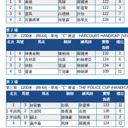
1
8
122
8
南雄
馬輝
羅國洲
2
5
122
3
龍勁
彭瑪
郭靈華
3
6
122
7
靈馬
白禮棟
許怡
4
2
126
4
百勝將軍
何敬森
張學文
第 2 場
第三班 - 1200米 - (88-64) - 草地 - "C" 賽道 - HARCOURT HANDICAP (SEC
名次
馬號
馬名
騎師
練馬師
實際
檔位
負磅
1
4
132
1
神勇金剛
陳柏鴻
羅國洲
2
9
124
6
吉祥星
伯嘉
約翰摩亞
3
2
134
4
快勁
雷誠
簡炳墀
4
11
109
11
靈速
丁冠豪
簡炳墀
第 3 場
第三班 - 1200米 - (88-64) - 草地 - "C" 賽道 - THE POLICE CUP (HANDIC
名次
馬號
馬名
騎師
練馬師
實際
檔位
負磅
1
3
133
11
好彩數
彭瑪
郭靈華
2
138
8
2 平頭馬
大老闆
魯賓遜
岳敦
13
119
2
2 平頭馬
鬭士
謝偉豪
簡炳墀
4
9
124
12
贏中贏
馬輝
羅國洲