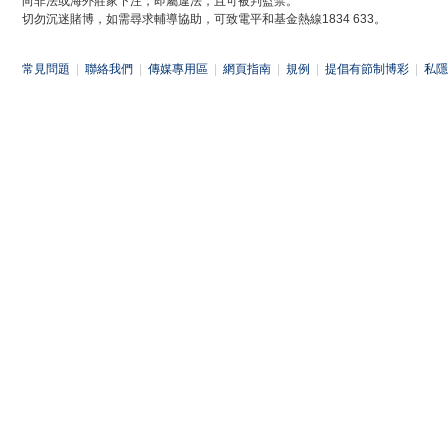
向非法或海外莊家下注，即屬違法，且可被判監禁。
切勿沉迷賭博，如需尋求輔導協助，可致電平和基金熱線1834 633。
常見問題
|
聯絡我們
|
傳媒專用區
|
網頁指南
|
規例
|
提倡有節制博彩
|
私隱