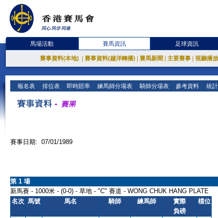
馬場活動
賽馬資訊
足球資訊
賽事資料(本地)
|
賽事資料(越洋轉播)
|
賽馬新聞
|
主要賽事
|
視聽播
報名表
排位表
即時賠率
練馬師分場表
騎師分場表
參考資料
統計
賽事日期: 07/01/1989
第 1 場
新馬賽 - 1000米 - (0-0) - 草地 - "C" 賽道 - WONG CHUK HANG PLATE
名次
馬號
馬名
騎師
練馬師
實際
檔位
負磅