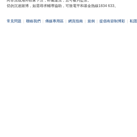
向非法或海外莊家下注，即屬違法，且可被判監禁。
切勿沉迷賭博，如需尋求輔導協助，可致電平和基金熱線1834 633。
常見問題
|
聯絡我們
|
傳媒專用區
|
網頁指南
|
規例
|
提倡有節制博彩
|
私隱