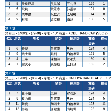
1
5
129
1
天皇巨星
艾法誠
王兆旦
2
6
121
9
飛駒
黃景寧
郭靈華
3
8
114
8
鑽中鑽
阮世亮
伍碧權
4
9
106
5
彩龍
梁立德
蘭尼
第 7 場
第四班 - 1400米 - (72-48) - 草地 - "D" 賽道 - KOBE HANDICAP (SEC 2)
名次
馬號
馬名
騎師
練馬師
實際
檔位
負磅
1
6
124
4
善聖
魯賓遜
岳敦
2
9
121
5
武士道
戴利
約翰摩亞
3
4
130
6
三泰
陳柏鴻
黃汝安
4
1
132
2
聖火令
葉楚航
王兆旦
第 8 場
第三班 - 1200米 - (88-64) - 草地 - "D" 賽道 - NAGOYA HANDICAP (SEC 2
名次
馬號
馬名
騎師
練馬師
實際
檔位
負磅
1
7
124
4
贏中贏
馬輝
羅國洲
2
8
124
5
超力霸
魯賓遜
岳敦
3
11
123
11
麟寶
胡活士
約翰摩亞
4
12
122
9
得着
唐敏生
簡炳墀