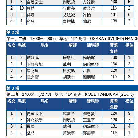
1
3
130
5
全運爵士
謝展鵠
方祿麟
2
10
116
2
飲勝
阮世亮
歐金洪
3
9
131
6
得發
艾法誠
許怡
4
1
139
3
彩雀
白禮棟
蘭尼
第 2 場
第一、二班 - 1800米 - (80+) - 草地 - "D" 賽道 - OSAKA (DIVIDED) HANDIC
名次
馬號
馬名
騎師
練馬師
實際
檔位
負磅
1
2
130
1
威利高
唐敏生
簡炳墀
2
1
130
2
玉面金龍
戴利
約翰摩亞
3
7
120
7
星之皇
魯賓遜
岳敦
4
8
119
3
電之寶
胡活士
簡炳墀
第 3 場
第四班 - 1400米 - (72-48) - 草地 - "D" 賽道 - KOBE HANDICAP (SEC 3)
名次
馬號
馬名
騎師
練馬師
實際
檔位
負磅
1
9
120
9
再霸天下
羅富全
謝恩爕
2
3
126
7
神奇殺手
謝展鵠
王登平
3
2
131
4
麗碧
戴利
約翰摩亞
4
5
119
1
猛將
黃景寧
郭靈華