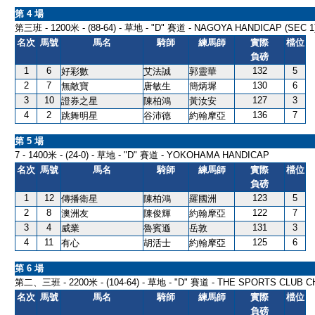
第 4 場
第三班 - 1200米 - (88-64) - 草地 - "D" 賽道 - NAGOYA HANDICAP (SEC 1
名次
馬號
馬名
騎師
練馬師
實際
檔位
負磅
1
6
132
5
好彩數
艾法誠
郭靈華
2
7
130
6
無敵寶
唐敏生
簡炳墀
3
10
127
3
證券之星
陳柏鴻
黃汝安
4
2
136
7
跳舞明星
谷沛德
約翰摩亞
第 5 場
7 - 1400米 - (24-0) - 草地 - "D" 賽道 - YOKOHAMA HANDICAP
名次
馬號
馬名
騎師
練馬師
實際
檔位
負磅
1
12
123
5
傳播衛星
陳柏鴻
羅國洲
2
8
122
7
澳洲友
陳俊輝
約翰摩亞
3
4
131
3
威業
魯賓遜
岳敦
4
11
125
6
有心
胡活士
約翰摩亞
第 6 場
第二、三班 - 2200米 - (104-64) - 草地 - "D" 賽道 - THE SPORTS CLUB 
名次
馬號
馬名
騎師
練馬師
實際
檔位
負磅