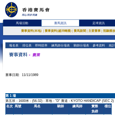
馬場活動
賽馬資訊
足球資訊
賽事資料(本地)
|
賽事資料(越洋轉播)
|
賽馬新聞
|
主要賽事
|
視聽播
報名表
排位表
即時賠率
練馬師分場表
騎師分場表
參考資料
統計
賽事日期: 11/11/1989
第 1 場
第五班 - 1600米 - (56-32) - 草地 - "D" 賽道 - KYOTO HANDICAP (SEC 2)
名次
馬號
馬名
騎師
練馬師
實際
檔位
負磅