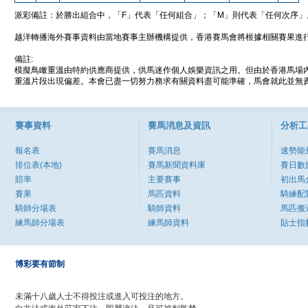
派彩備註：於勝出組合中，「F」代表「任何組合」；「M」則代表「任何次序」
越洋轉播海外賽事資料由當地賽事主辦機構提供，香港賽馬會將根據相關賽果進
備註:
模擬鳥瞰重溫由特約供應商提供，供馬迷作個人娛樂資訊之用。但由於香港馬場
重溫片段出現偏差。本會已盡一切努力務求有關資料盡可能準確，馬會就此並無責
賽事資料
賽馬消息及資訊
分析工
報名表
賽馬消息
速勢能
排位表(本地)
賽馬新聞資料庫
賽日數
賠率
主要賽事
初出馬
賽果
馬匹資料
騎練配
騎師分場表
騎師資料
馬匹搬
練馬師分場表
練馬師資料
貼士指
博彩要有節制
未滿十八歲人士不得投注或進入可投注的地方。