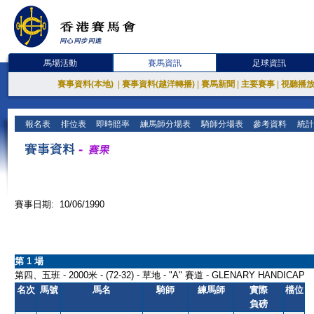
馬場活動
賽馬資訊
足球資訊
賽事資料(本地)
|
賽事資料(越洋轉播)
|
賽馬新聞
|
主要賽事
|
視聽播
報名表
排位表
即時賠率
練馬師分場表
騎師分場表
參考資料
統計
賽事日期: 10/06/1990
第 1 場
第四、五班 - 2000米 - (72-32) - 草地 - "A" 賽道 - GLENARY HANDICAP
名次
馬號
馬名
騎師
練馬師
實際
檔位
負磅