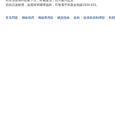
向非法或海外莊家下注，即屬違法，且可被判監禁。
切勿沉迷賭博，如需尋求輔導協助，可致電平和基金熱線1834 633。
常見問題
|
聯絡我們
|
傳媒專用區
|
網頁指南
|
規例
|
提倡有節制博彩
|
私隱