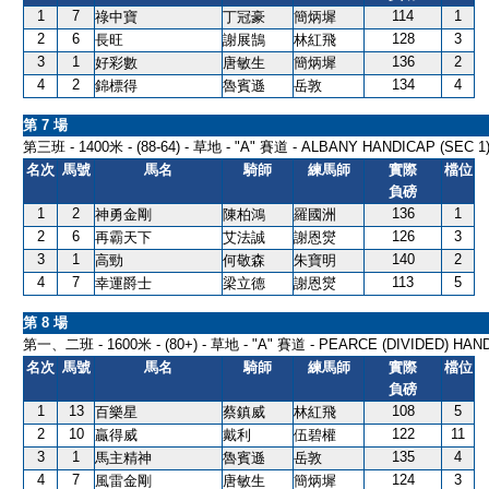
1
7
114
1
祿中寶
丁冠豪
簡炳墀
2
6
128
3
長旺
謝展鵠
林紅飛
3
1
136
2
好彩數
唐敏生
簡炳墀
4
2
134
4
錦標得
魯賓遜
岳敦
第 7 場
第三班 - 1400米 - (88-64) - 草地 - "A" 賽道 - ALBANY HANDICAP (SEC 1
名次
馬號
馬名
騎師
練馬師
實際
檔位
負磅
1
2
136
1
神勇金剛
陳柏鴻
羅國洲
2
6
126
3
再霸天下
艾法誠
謝恩爕
3
1
140
2
高勁
何敬森
朱寶明
4
7
113
5
幸運爵士
梁立德
謝恩爕
第 8 場
第一、二班 - 1600米 - (80+) - 草地 - "A" 賽道 - PEARCE (DIVIDED) HAND
名次
馬號
馬名
騎師
練馬師
實際
檔位
負磅
1
13
108
5
百樂星
蔡鎮威
林紅飛
2
10
122
11
贏得威
戴利
伍碧權
3
1
135
4
馬主精神
魯賓遜
岳敦
4
7
124
3
風雷金剛
唐敏生
簡炳墀