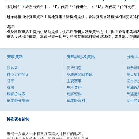
派彩備註：於勝出組合中，「F」代表「任何組合」；「M」則代表「任何次序」
越洋轉播海外賽事資料由當地賽事主辦機構提供，香港賽馬會將根據相關賽果進
備註:
模擬鳥瞰重溫由特約供應商提供，供馬迷作個人娛樂資訊之用。但由於香港馬場
重溫片段出現偏差。本會已盡一切努力務求有關資料盡可能準確，馬會就此並無責
賽事資料
賽馬消息及資訊
分析工
報名表
賽馬消息
速勢能
排位表(本地)
賽馬新聞資料庫
賽日數
賠率
主要賽事
初出馬
賽果
馬匹資料
騎練配
騎師分場表
騎師資料
馬匹搬
練馬師分場表
練馬師資料
貼士指
博彩要有節制
未滿十八歲人士不得投注或進入可投注的地方。