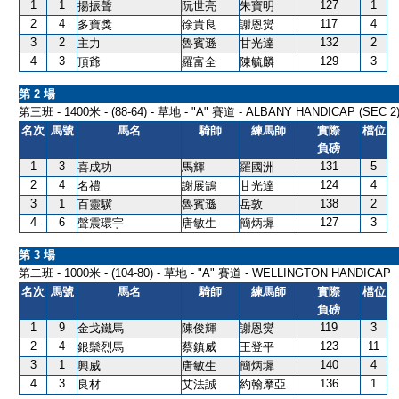
1
1
127
1
揚振聲
阮世亮
朱寶明
2
4
117
4
多寶獎
徐貴良
謝恩爕
3
2
132
2
主力
魯賓遜
甘光達
4
3
129
3
頂爺
羅富全
陳毓麟
第 2 場
第三班 - 1400米 - (88-64) - 草地 - "A" 賽道 - ALBANY HANDICAP (SEC 2
名次
馬號
馬名
騎師
練馬師
實際
檔位
負磅
1
3
131
5
喜成功
馬輝
羅國洲
2
4
124
4
名禮
謝展鵠
甘光達
3
1
138
2
百靈驥
魯賓遜
岳敦
4
6
127
3
聲震環宇
唐敏生
簡炳墀
第 3 場
第二班 - 1000米 - (104-80) - 草地 - "A" 賽道 - WELLINGTON HANDICAP
名次
馬號
馬名
騎師
練馬師
實際
檔位
負磅
1
9
119
3
金戈鐵馬
陳俊輝
謝恩爕
2
4
123
11
銀鬃烈馬
蔡鎮威
王登平
3
1
140
4
興威
唐敏生
簡炳墀
4
3
136
1
良材
艾法誠
約翰摩亞