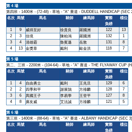
第 4 場
第四班 - 1400米 - (72-48) - 草地 - "A" 賽道 - DUDDELL HANDICAP (SEC 
名次
馬號
馬名
騎師
練馬師
實際
檔位
負磅
1
9
122
13
威得至好
徐貴良
羅國洲
2
3
132
1
佳境
陳柏鴻
羅國洲
3
4
131
8
清雄霸
魯賓遜
岳敦
4
13
118
7
金獎章
戴利
歐金洪
第 5 場
第二、三班 - 2200米 - (104-64) - 草地 - "A" 賽道 - THE FLYAWAY CUP (
名次
馬號
馬名
騎師
練馬師
實際
檔位
負磅
1
4
129
6
自由勇士
戴利
王兆旦
2
2
128
7
四季和平
謝展鵠
方祿麟
3
6
127
8
異國王子
李易學
王登平
4
8
121
5
廣友威
艾法誠
方祿麟
第 6 場
第三班 - 1400米 - (88-64) - 草地 - "A" 賽道 - ALBANY HANDICAP (SEC 3
名次
馬號
馬名
騎師
練馬師
實際
檔位
負磅