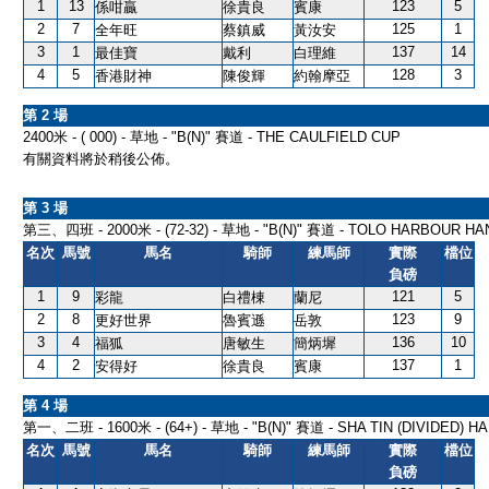
1
13
123
5
係咁贏
徐貴良
賓康
2
7
125
1
全年旺
蔡鎮威
黃汝安
3
1
137
14
最佳寶
戴利
白理維
4
5
128
3
香港財神
陳俊輝
約翰摩亞
第 2 場
2400米 - ( 000) - 草地 - "B(N)" 賽道 - THE CAULFIELD CUP
有關資料將於稍後公佈。
第 3 場
第三、四班 - 2000米 - (72-32) - 草地 - "B(N)" 賽道 - TOLO HARBOUR H
名次
馬號
馬名
騎師
練馬師
實際
檔位
負磅
1
9
121
5
彩龍
白禮棟
蘭尼
2
8
123
9
更好世界
魯賓遜
岳敦
3
4
136
10
福狐
唐敏生
簡炳墀
4
2
137
1
安得好
徐貴良
賓康
第 4 場
第一、二班 - 1600米 - (64+) - 草地 - "B(N)" 賽道 - SHA TIN (DIVIDED) HA
名次
馬號
馬名
騎師
練馬師
實際
檔位
負磅