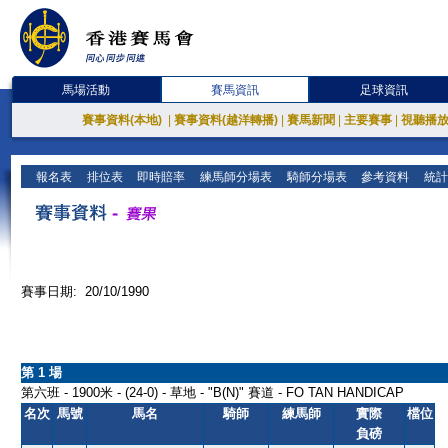
馬場活動
賽馬資訊
足球資訊
賽事資料(本地)
|
賽事資料(越洋轉播)
|
賽馬新聞
|
主要賽事
|
視聽播
報名表
排位表
即時賠率
練馬師分場表
騎師分場表
參考資料
統計
賽事日期: 20/10/1990
第 1 場
第六班 - 1900米 - (24-0) - 草地 - "B(N)" 賽道 - FO TAN HANDICAP
名次
馬號
馬名
騎師
練馬師
實際
檔位
負磅