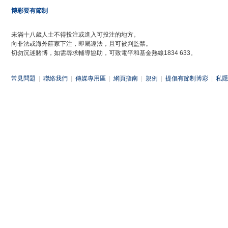
博彩要有節制
未滿十八歲人士不得投注或進入可投注的地方。
向非法或海外莊家下注，即屬違法，且可被判監禁。
切勿沉迷賭博，如需尋求輔導協助，可致電平和基金熱線1834 633。
常見問題
|
聯絡我們
|
傳媒專用區
|
網頁指南
|
規例
|
提倡有節制博彩
|
私隱