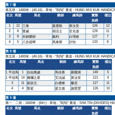
第 7 場
第五班 - 1400米 - (40-16) - 草地 - "B(N)" 賽道 - HUNG MUI KUK HANDICA
名次
馬號
馬名
騎師
練馬師
實際
檔位
負磅
1
12
126
12
三泰
葉楚航
黃汝安
2
8
129
11
聲威
胡活士
甘光達
3
9
127
7
衣錦榮歸
戴利
白理維
4
5
133
8
八步趕蟬
馬泰斯
許怡
第 8 場
第五班 - 1400米 - (40-16) - 草地 - "B(N)" 賽道 - HUNG MUI KUK HANDICA
名次
馬號
馬名
騎師
練馬師
實際
檔位
負磅
1
140
5
1 平頭馬
自由萬歲
馬佳善
羅國洲
14
121
4
1 平頭馬
燦爛之星
艾法誠
黃汝安
3
11
127
11
新狀元
白禮棟
蘭尼
4
4
126
10
聖駕
梁立德
謝恩爕
第 9 場
第一、二班 - 1600米 - (64+) - 草地 - "B(N)" 賽道 - SHA TIN (DIVIDED) HA
名次
馬號
馬名
騎師
練馬師
實際
檔位
負磅