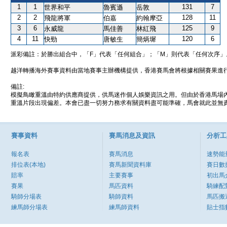
1
1
131
7
世界和平
魯賓遜
岳敦
2
2
128
11
飛龍將軍
伯嘉
約翰摩亞
3
6
125
9
永威龍
馬佳善
林紅飛
4
11
120
6
快勁
唐敏生
簡炳墀
派彩備註：於勝出組合中，「F」代表「任何組合」；「M」則代表「任何次序」
越洋轉播海外賽事資料由當地賽事主辦機構提供，香港賽馬會將根據相關賽果進
備註:
模擬鳥瞰重溫由特約供應商提供，供馬迷作個人娛樂資訊之用。但由於香港馬場
重溫片段出現偏差。本會已盡一切努力務求有關資料盡可能準確，馬會就此並無責
賽事資料
賽馬消息及資訊
分析工
報名表
賽馬消息
速勢能
排位表(本地)
賽馬新聞資料庫
賽日數
賠率
主要賽事
初出馬
賽果
馬匹資料
騎練配
騎師分場表
騎師資料
馬匹搬
練馬師分場表
練馬師資料
貼士指