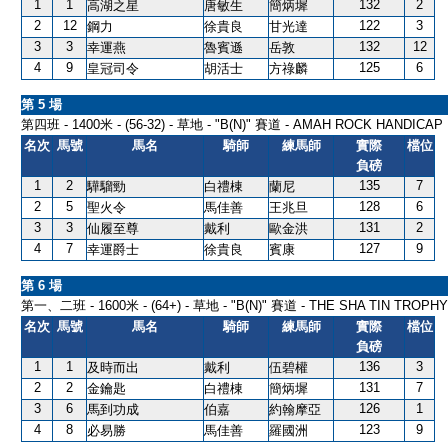
1
1
132
2
高湖之星
唐敏生
簡炳墀
2
12
122
3
鋼力
徐貴良
甘光達
3
3
132
12
幸運燕
魯賓遜
岳敦
4
9
125
6
皇冠司令
胡活士
方祿麟
第 5 場
第四班 - 1400米 - (56-32) - 草地 - "B(N)" 賽道 - AMAH ROCK HANDICAP
名次
馬號
馬名
騎師
練馬師
實際
檔位
負磅
1
2
135
7
驊騮勁
白禮棟
蘭尼
2
5
128
6
聖火令
馬佳善
王兆旦
3
3
131
2
仙履至尊
戴利
歐金洪
4
7
127
9
幸運爵士
徐貴良
賓康
第 6 場
第一、二班 - 1600米 - (64+) - 草地 - "B(N)" 賽道 - THE SHA TIN TROPHY 
名次
馬號
馬名
騎師
練馬師
實際
檔位
負磅
1
1
136
3
及時而出
戴利
伍碧權
2
2
131
7
金鑰匙
白禮棟
簡炳墀
3
6
126
1
馬到功成
伯嘉
約翰摩亞
4
8
123
9
必易勝
馬佳善
羅國洲