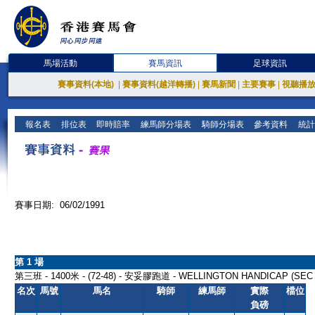
馬場活動
賽馬資訊
足球資訊
賽事資料(本地)
|
賽事資料(越洋轉播)
|
賽馬新聞
|
主要賽事
|
視聽播
報名表
排位表
即時賠率
練馬師分場表
騎師分場表
參考資料
統計
賽事日期: 06/02/1991
第 1 場
第三班 - 1400米 - (72-48) - 安妥膠跑道 - WELLINGTON HANDICAP (SEC 
名次
馬號
馬名
騎師
練馬師
實際
檔位
負磅