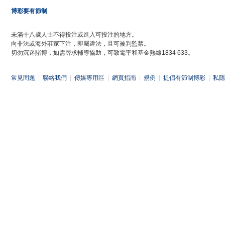
博彩要有節制
未滿十八歲人士不得投注或進入可投注的地方。
向非法或海外莊家下注，即屬違法，且可被判監禁。
切勿沉迷賭博，如需尋求輔導協助，可致電平和基金熱線1834 633。
常見問題
|
聯絡我們
|
傳媒專用區
|
網頁指南
|
規例
|
提倡有節制博彩
|
私隱