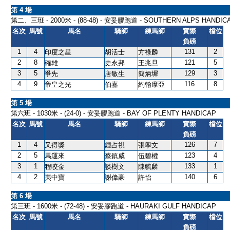
第 4 場
第二、三班 - 2000米 - (88-48) - 安妥膠跑道 - SOUTHERN ALPS HANDIC
名次
馬號
馬名
騎師
練馬師
實際
檔位
負磅
1
4
131
2
印度之星
胡活士
方祿麟
2
8
121
5
確雄
史永邦
王兆旦
3
5
129
3
爭先
唐敏生
簡炳墀
4
9
116
8
帝皇之光
伯嘉
約翰摩亞
第 5 場
第六班 - 1030米 - (24-0) - 安妥膠跑道 - BAY OF PLENTY HANDICAP
名次
馬號
馬名
騎師
練馬師
實際
檔位
負磅
1
4
126
7
又得獎
鍾占祺
張學文
2
5
123
4
馬運來
蔡鎮威
伍碧權
3
1
133
1
程咬金
談樹文
陳毓麟
4
2
140
6
夷中寶
謝偉豪
許怡
第 6 場
第三班 - 1600米 - (72-48) - 安妥膠跑道 - HAURAKI GULF HANDICAP
名次
馬號
馬名
騎師
練馬師
實際
檔位
負磅