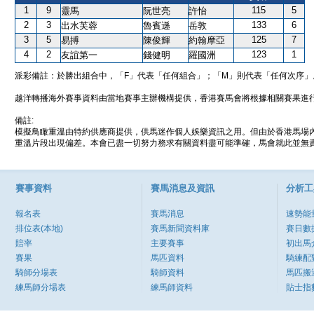
1
9
115
5
靈馬
阮世亮
許怡
2
3
133
6
出水芙蓉
魯賓遜
岳敦
3
5
125
7
易搏
陳俊輝
約翰摩亞
4
2
123
1
友誼第一
錢健明
羅國洲
派彩備註：於勝出組合中，「F」代表「任何組合」；「M」則代表「任何次序」
越洋轉播海外賽事資料由當地賽事主辦機構提供，香港賽馬會將根據相關賽果進
備註:
模擬鳥瞰重溫由特約供應商提供，供馬迷作個人娛樂資訊之用。但由於香港馬場
重溫片段出現偏差。本會已盡一切努力務求有關資料盡可能準確，馬會就此並無責
賽事資料
賽馬消息及資訊
分析工
報名表
賽馬消息
速勢能
排位表(本地)
賽馬新聞資料庫
賽日數
賠率
主要賽事
初出馬
賽果
馬匹資料
騎練配
騎師分場表
騎師資料
馬匹搬
練馬師分場表
練馬師資料
貼士指