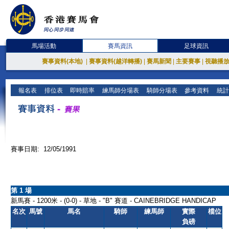
馬場活動
賽馬資訊
足球資訊
賽事資料(本地)
|
賽事資料(越洋轉播)
|
賽馬新聞
|
主要賽事
|
視聽播
報名表
排位表
即時賠率
練馬師分場表
騎師分場表
參考資料
統計
賽事日期: 12/05/1991
第 1 場
新馬賽 - 1200米 - (0-0) - 草地 - "B" 賽道 - CAINEBRIDGE HANDICAP
名次
馬號
馬名
騎師
練馬師
實際
檔位
負磅