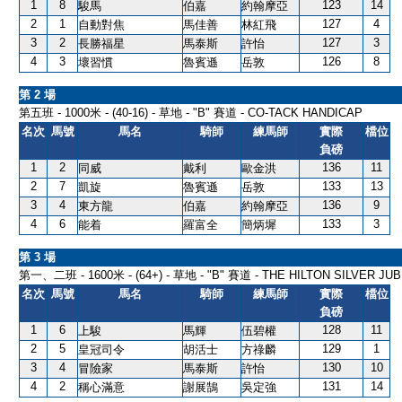
1
8
123
14
駿馬
伯嘉
約翰摩亞
2
1
127
4
自動對焦
馬佳善
林紅飛
3
2
127
3
長勝福星
馬泰斯
許怡
4
3
126
8
壞習慣
魯賓遜
岳敦
第 2 場
第五班 - 1000米 - (40-16) - 草地 - "B" 賽道 - CO-TACK HANDICAP
名次
馬號
馬名
騎師
練馬師
實際
檔位
負磅
1
2
136
11
同威
戴利
歐金洪
2
7
133
13
凱旋
魯賓遜
岳敦
3
4
136
9
東方龍
伯嘉
約翰摩亞
4
6
133
3
能着
羅富全
簡炳墀
第 3 場
第一、二班 - 1600米 - (64+) - 草地 - "B" 賽道 - THE HILTON SILVER JU
名次
馬號
馬名
騎師
練馬師
實際
檔位
負磅
1
6
128
11
上駿
馬輝
伍碧權
2
5
129
1
皇冠司令
胡活士
方祿麟
3
4
130
10
冒險家
馬泰斯
許怡
4
2
131
14
稱心滿意
謝展鵠
吳定強