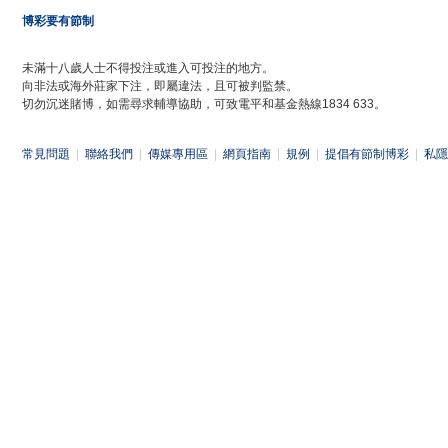
博彩要有節制
未滿十八歲人士不得投注或進入可投注的地方。
向非法或海外莊家下注，即屬違法，且可被判監禁。
切勿沉迷賭博，如需尋求輔導協助，可致電平和基金熱線1834 633。
常見問題
|
聯絡我們
|
傳媒專用區
|
網頁指南
|
規例
|
提倡有節制博彩
|
私隱