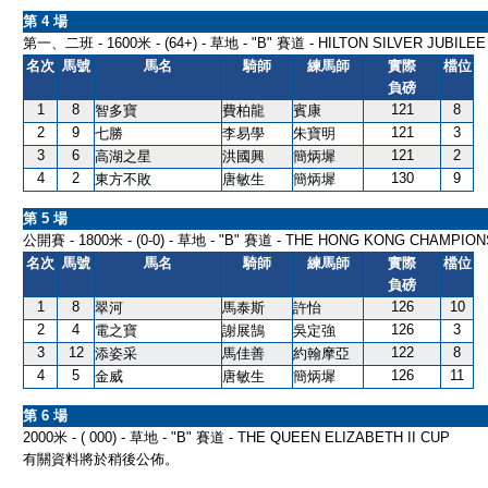
第 4 場
第一、二班 - 1600米 - (64+) - 草地 - "B" 賽道 - HILTON SILVER JUBILEE 
名次
馬號
馬名
騎師
練馬師
實際
檔位
負磅
1
8
121
8
智多寶
費柏龍
賓康
2
9
121
3
七勝
李易學
朱寶明
3
6
121
2
高湖之星
洪國興
簡炳墀
4
2
130
9
東方不敗
唐敏生
簡炳墀
第 5 場
公開賽 - 1800米 - (0-0) - 草地 - "B" 賽道 - THE HONG KONG CHAMPIO
名次
馬號
馬名
騎師
練馬師
實際
檔位
負磅
1
8
126
10
翠河
馬泰斯
許怡
2
4
126
3
電之寶
謝展鵠
吳定強
3
12
122
8
添姿采
馬佳善
約翰摩亞
4
5
126
11
金威
唐敏生
簡炳墀
第 6 場
2000米 - ( 000) - 草地 - "B" 賽道 - THE QUEEN ELIZABETH II CUP
有關資料將於稍後公佈。