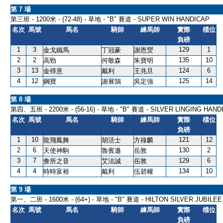
第 7 場
第三班 - 1200米 - (72-48) - 草地 - "B" 賽道 - SUPER WIN HANDICAP
名次
馬號
馬名
騎師
練馬師
實際
檔位
負磅
1
3
129
1
金戈鐵馬
丁冠豪
謝恩爕
2
2
135
10
高勁
何敬森
朱寶明
3
13
124
6
金得意
戴利
王兆旦
4
12
125
14
鋼寶
謝展鵠
吳定強
第 8 場
第四、五班 - 2200米 - (56-16) - 草地 - "B" 賽道 - SILVER LINGING HAND
名次
馬號
馬名
騎師
練馬師
實際
檔位
負磅
1
10
121
12
龍飛鳳舞
胡活士
方祿麟
2
6
130
2
天使神駒
魯賓遜
岳敦
3
7
129
6
會所之音
艾法誠
岳敦
4
4
134
10
時時富裕
戴利
伍碧權
第 9 場
第一、二班 - 1600米 - (64+) - 草地 - "B" 賽道 - HILTON SILVER JUBILEE 
名次
馬號
馬名
騎師
練馬師
實際
檔位
負磅