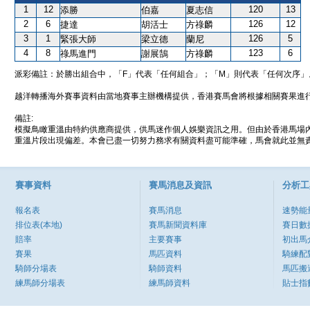
1
12
120
13
添勝
伯嘉
夏志信
2
6
126
12
捷達
胡活士
方祿麟
3
1
126
5
緊張大師
梁立德
蘭尼
4
8
123
6
祿馬進門
謝展鵠
方祿麟
派彩備註：於勝出組合中，「F」代表「任何組合」；「M」則代表「任何次序」
越洋轉播海外賽事資料由當地賽事主辦機構提供，香港賽馬會將根據相關賽果進
備註:
模擬鳥瞰重溫由特約供應商提供，供馬迷作個人娛樂資訊之用。但由於香港馬場
重溫片段出現偏差。本會已盡一切努力務求有關資料盡可能準確，馬會就此並無責
賽事資料
賽馬消息及資訊
分析工
報名表
賽馬消息
速勢能
排位表(本地)
賽馬新聞資料庫
賽日數
賠率
主要賽事
初出馬
賽果
馬匹資料
騎練配
騎師分場表
騎師資料
馬匹搬
練馬師分場表
練馬師資料
貼士指