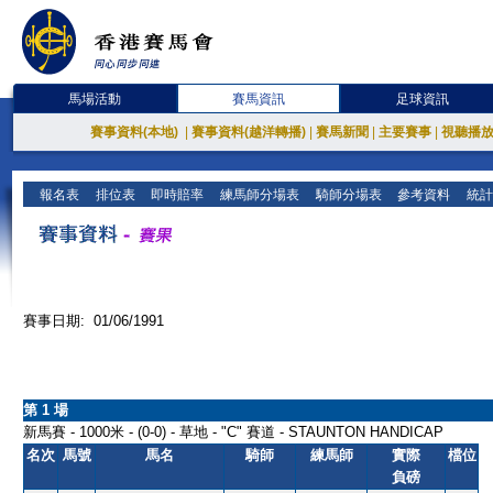
馬場活動
賽馬資訊
足球資訊
賽事資料(本地)
|
賽事資料(越洋轉播)
|
賽馬新聞
|
主要賽事
|
視聽播
報名表
排位表
即時賠率
練馬師分場表
騎師分場表
參考資料
統計
賽事日期: 01/06/1991
第 1 場
新馬賽 - 1000米 - (0-0) - 草地 - "C" 賽道 - STAUNTON HANDICAP
名次
馬號
馬名
騎師
練馬師
實際
檔位
負磅