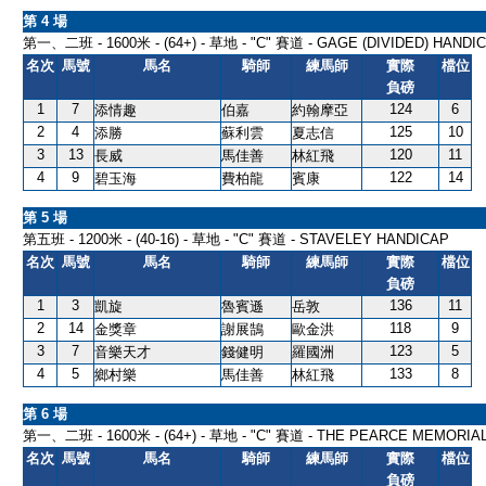
第 4 場
第一、二班 - 1600米 - (64+) - 草地 - "C" 賽道 - GAGE (DIVIDED) HANDICA
名次
馬號
馬名
騎師
練馬師
實際
檔位
負磅
1
7
124
6
添情趣
伯嘉
約翰摩亞
2
4
125
10
添勝
蘇利雲
夏志信
3
13
120
11
長威
馬佳善
林紅飛
4
9
122
14
碧玉海
費柏龍
賓康
第 5 場
第五班 - 1200米 - (40-16) - 草地 - "C" 賽道 - STAVELEY HANDICAP
名次
馬號
馬名
騎師
練馬師
實際
檔位
負磅
1
3
136
11
凱旋
魯賓遜
岳敦
2
14
118
9
金獎章
謝展鵠
歐金洪
3
7
123
5
音樂天才
錢健明
羅國洲
4
5
133
8
鄉村樂
馬佳善
林紅飛
第 6 場
第一、二班 - 1600米 - (64+) - 草地 - "C" 賽道 - THE PEARCE MEMORIA
名次
馬號
馬名
騎師
練馬師
實際
檔位
負磅