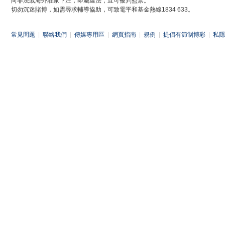
向非法或海外莊家下注，即屬違法，且可被判監禁。
切勿沉迷賭博，如需尋求輔導協助，可致電平和基金熱線1834 633。
常見問題
|
聯絡我們
|
傳媒專用區
|
網頁指南
|
規例
|
提倡有節制博彩
|
私隱