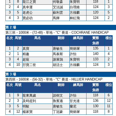
1
8
118
1
龍江之寶
何敬森
朱寶明
2
4
124
3
真幸運
艾法誠
白理維
3
5
120
5
老虎公
蘇利雲
方祿麟
4
3
124
2
寶必叻
馬輝
林紅飛
第 2 場
第三班 - 1000米 - (72-48) - 草地 - "C" 賽道 - COCHRANE HANDICAP
名次
馬號
馬名
騎師
練馬師
實際
檔位
負磅
1
2
135
1
真寶
唐敏生
簡炳墀
2
1
140
4
精趣
馬泰斯
許怡
3
4
133
2
超寵
謝展鵠
朱寶明
4
10
124
3
孖寶二世
胡活士
方祿麟
第 3 場
第四班 - 1600米 - (56-32) - 草地 - "C" 賽道 - HILLIER HANDICAP
名次
馬號
馬名
騎師
練馬師
實際
檔位
負磅
1
9
118
6
龍東萬歲
談樹文
許怡
2
3
136
12
及時趕到
魯賓遜
甘光達
3
5
130
11
明駿
唐敏生
蘭尼
4
12
118
8
楊家寶
丁冠豪
簡炳墀