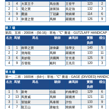
1
4
123
2
大眾王子
馬佳善
王登平
2
1
132
3
電之寶
謝展鵠
吳定強
3
9
114
6
鷹揚
丁冠豪
簡炳墀
4
3
126
9
幸運之聲
馬輝
羅國洲
第 7 場
第四、五班 - 2000米 - (56-16) - 草地 - "C" 賽道 - GUTZLAFF HANDICAP
名次
馬號
馬名
騎師
練馬師
實際
檔位
負磅
1
1
140
5
南華之寶
謝偉豪
張學文
2
2
133
11
渤海龍
馬輝
羅國洲
3
6
125
9
美妙龍
洪國興
甘光達
4
9
120
3
百發龍
戴利
王兆旦
第 8 場
第一、二班 - 1600米 - (64+) - 草地 - "C" 賽道 - GAGE (DIVIDED) HANDICA
名次
馬號
馬名
騎師
練馬師
實際
檔位
負磅
1
5
129
6
新奇
伯嘉
約翰摩亞
2
13
121
11
馬實威
馬輝
羅國洲
3
1
133
9
冒險家
馬泰斯
許怡
4
7
128
8
龍王山
唐敏生
簡炳墀