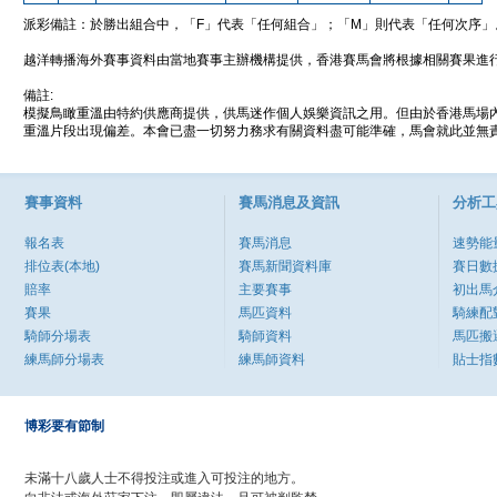
派彩備註：於勝出組合中，「F」代表「任何組合」；「M」則代表「任何次序」
越洋轉播海外賽事資料由當地賽事主辦機構提供，香港賽馬會將根據相關賽果進
備註:
模擬鳥瞰重溫由特約供應商提供，供馬迷作個人娛樂資訊之用。但由於香港馬場
重溫片段出現偏差。本會已盡一切努力務求有關資料盡可能準確，馬會就此並無責
賽事資料
賽馬消息及資訊
分析工
報名表
賽馬消息
速勢能
排位表(本地)
賽馬新聞資料庫
賽日數
賠率
主要賽事
初出馬
賽果
馬匹資料
騎練配
騎師分場表
騎師資料
馬匹搬
練馬師分場表
練馬師資料
貼士指
博彩要有節制
未滿十八歲人士不得投注或進入可投注的地方。