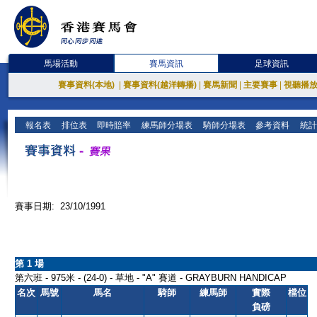
馬場活動
賽馬資訊
足球資訊
賽事資料(本地)
|
賽事資料(越洋轉播)
|
賽馬新聞
|
主要賽事
|
視聽播
報名表
排位表
即時賠率
練馬師分場表
騎師分場表
參考資料
統計
賽事日期: 23/10/1991
第 1 場
第六班 - 975米 - (24-0) - 草地 - "A" 賽道 - GRAYBURN HANDICAP
名次
馬號
馬名
騎師
練馬師
實際
檔位
負磅