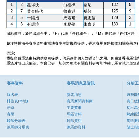
1
2
132
5
贏得快
白禮棟
蘭尼
2
7
125
9
黃金時代
魯賓遜
岳敦
3
5
129
3
一陽指
馬素爾
夏志信
4
3
130
1
有環境
李易學
朱寶明
派彩備註：於勝出組合中，「F」代表「任何組合」；「M」則代表「任何次序」
越洋轉播海外賽事資料由當地賽事主辦機構提供，香港賽馬會將根據相關賽果進
備註:
模擬鳥瞰重溫由特約供應商提供，供馬迷作個人娛樂資訊之用。但由於香港馬場
重溫片段出現偏差。本會已盡一切努力務求有關資料盡可能準確，馬會就此並無責
賽事資料
賽馬消息及資訊
分析工
報名表
賽馬消息
速勢能
排位表(本地)
賽馬新聞資料庫
賽日數
賠率
主要賽事
初出馬
賽果
馬匹資料
騎練配
騎師分場表
騎師資料
馬匹搬
練馬師分場表
練馬師資料
貼士指