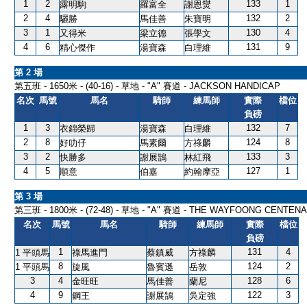
1
2
133
1
露明駒
羅富全
謝恩爕
2
4
132
2
驪勝
馬佳善
朱寶明
3
1
130
4
又得米
梁立德
張學文
4
6
131
9
精心傑作
湯寶森
白理維
第 2 場
第五班 - 1650米 - (40-16) - 草地 - "A" 賽道 - JACKSON HANDICAP
名次
馬號
馬名
騎師
練馬師
實際
檔位
負磅
1
3
132
7
衣錦榮歸
湯寶森
白理維
2
8
124
8
好叻仔
馬素爾
方祿麟
3
2
133
3
快勝多
謝展鵠
林紅飛
4
5
127
1
順意
伯嘉
約翰摩亞
第 3 場
第三班 - 1800米 - (72-48) - 草地 - "A" 賽道 - THE WAYFOONG CENTE
名次
馬號
馬名
騎師
練馬師
實際
檔位
負磅
1
131
4
1 平頭馬
祿馬進門
蔡鎮威
方祿麟
8
124
2
1 平頭馬
旋風
魯賓遜
岳敦
3
4
128
6
金旺旺
馬佳善
蘭尼
4
9
122
3
鋼王
謝展鵠
吳定強