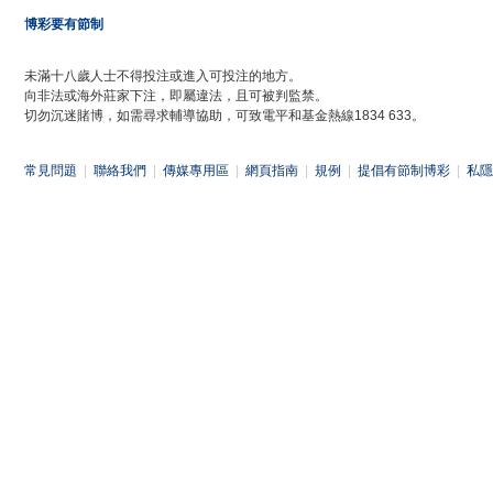
博彩要有節制
未滿十八歲人士不得投注或進入可投注的地方。
向非法或海外莊家下注，即屬違法，且可被判監禁。
切勿沉迷賭博，如需尋求輔導協助，可致電平和基金熱線1834 633。
常見問題
|
聯絡我們
|
傳媒專用區
|
網頁指南
|
規例
|
提倡有節制博彩
|
私隱