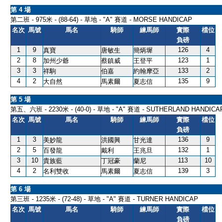
第 4 場
第二班 - 975米 - (88-64) - 草地 - "A" 賽道 - MORSE HANDICAP
名次
馬號
馬名
騎師
練馬師
實際
檔位
負磅
1
9
126
4
真寶
唐敏生
簡炳墀
2
8
123
1
加州少爺
蔡鎮威
王登平
3
3
133
2
祥駒
伯嘉
約翰摩亞
4
2
135
9
大自然
馬素爾
夏志信
第 5 場
第五、六班 - 2230米 - (40-0) - 草地 - "A" 賽道 - SUTHERLAND HANDICA
名次
馬號
馬名
騎師
練馬師
實際
檔位
負磅
1
3
136
9
美妙龍
洪國興
甘光達
2
5
132
1
百發龍
戴利
王兆旦
3
10
113
10
貴族藍
丁冠豪
蘭尼
4
2
139
3
名利雙收
馬素爾
夏志信
第 6 場
第三班 - 1235米 - (72-48) - 草地 - "A" 賽道 - TURNER HANDICAP
名次
馬號
馬名
騎師
練馬師
實際
檔位
負磅