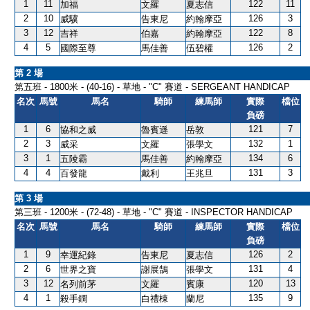
1
11
122
11
加福
文羅
夏志信
2
10
126
3
威驥
告東尼
約翰摩亞
3
12
122
8
吉祥
伯嘉
約翰摩亞
4
5
126
2
國際至尊
馬佳善
伍碧權
第 2 場
第五班 - 1800米 - (40-16) - 草地 - "C" 賽道 - SERGEANT HANDICAP
名次
馬號
馬名
騎師
練馬師
實際
檔位
負磅
1
6
121
7
協和之威
魯賓遜
岳敦
2
3
132
1
威采
文羅
張學文
3
1
134
6
五陵霸
馬佳善
約翰摩亞
4
4
131
3
百發龍
戴利
王兆旦
第 3 場
第三班 - 1200米 - (72-48) - 草地 - "C" 賽道 - INSPECTOR HANDICAP
名次
馬號
馬名
騎師
練馬師
實際
檔位
負磅
1
9
126
2
幸運紀錄
告東尼
夏志信
2
6
131
4
世界之寶
謝展鵠
張學文
3
12
120
13
名列前茅
文羅
賓康
4
1
135
9
殺手鐧
白禮棟
蘭尼