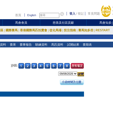
登入
/
登記
常見問題
首頁
English
馬會會員
慈善及社區貢獻
馬會知多
放區
|
國際賽馬
|
香港國際馬匹拍賣會
|
從化馬場
|
投注指南
|
賽馬知多些
|
RESTART
資料
賽果
賽事報告
騎練資料
馬匹資料
試閘結果
賽期表
沙田: