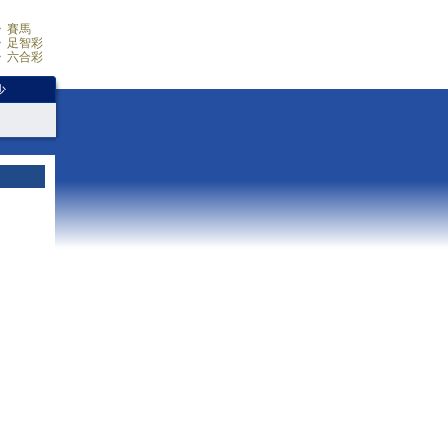
賽馬
足智彩
六合彩
少