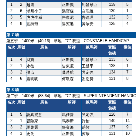
1
2
139
5
超鷹
巫斯義
約翰摩亞
2
6
130
1
潮州小子
湯寶森
白理維
3
5
132
3
虎虎生威
告東尼
告達理
4
8
125
4
藍爵爺
魯賓遜
黃汝安
第 7 場
第五班 - 1400米 - (40-16) - 草地 - "C" 賽道 - CONSTABLE HANDICAP
名次
馬號
馬名
騎師
練馬師
實際
檔位
負磅
1
4
133
6
財寶
巫斯義
約翰摩亞
2
1
138
1
永德
告東尼
王登平
3
2
134
7
優点
葉楚航
吳定強
4
6
131
8
露明駒
何敬森
謝恩爕
第 8 場
第二班 - 1400米 - (88-64) - 草地 - "C" 賽道 - SUPERINTENDENT HANDI
名次
馬號
馬名
騎師
練馬師
實際
檔位
負磅
1
5
128
7
認真滿意
馬佳善
吳定強
2
1
140
14
冒險家
馬泰斯
許怡
3
2
137
9
馬萬靈
魯賓遜
岳敦
4
3
131
10
更先
巫斯義
賓康