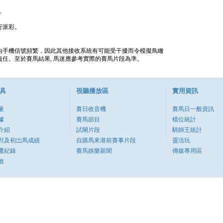
。
行派彩。
內手機信號頻繁，因此其他接收系統有可能受干擾而令模擬鳥瞰
任。至於賽馬結果, 馬迷應參考實際的賽馬片段為準。
具
視聽播放區
實用資訊
量
賽日收音機
賽馬日一般資訊
據
賽馬節目
檔位統計
介紹
試閘片段
騎師王統計
對及初岀馬成績
自購馬來港前賽事片段
靈活玩
遷紀錄
賽馬娛樂新聞
傳媒專用區
數