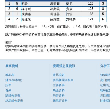
1
5
129
3
明駿
馬素爾
蘭尼
2
6
125
8
樣樣威
巫斯義
賓康
3
1
135
5
成功路
馬佳善
許怡
4
2
121
6
好運來
蘇錦文
方祿麟
派彩備註：於勝出組合中，「F」代表「任何組合」；「M」則代表「任何次序」
越洋轉播海外賽事資料由當地賽事主辦機構提供，香港賽馬會將根據相關賽果進
備註:
模擬鳥瞰重溫由特約供應商提供，供馬迷作個人娛樂資訊之用。但由於香港馬場
重溫片段出現偏差。本會已盡一切努力務求有關資料盡可能準確，馬會就此並無責
賽事資料
賽馬消息及資訊
分析工
報名表
賽馬消息
速勢能
排位表(本地)
賽馬新聞資料庫
賽日數
賠率
主要賽事
初出馬
賽果
馬匹資料
騎練配
騎師分場表
騎師資料
馬匹搬
練馬師分場表
練馬師資料
貼士指