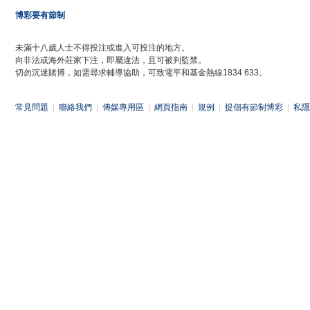
博彩要有節制
未滿十八歲人士不得投注或進入可投注的地方。
向非法或海外莊家下注，即屬違法，且可被判監禁。
切勿沉迷賭博，如需尋求輔導協助，可致電平和基金熱線1834 633。
常見問題
|
聯絡我們
|
傳媒專用區
|
網頁指南
|
規例
|
提倡有節制博彩
|
私隱