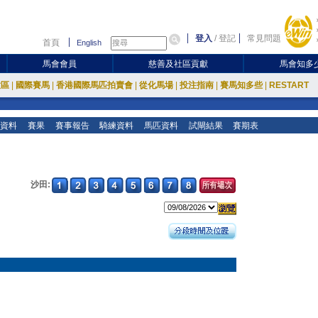
登入
/
登記
常見問題
首頁
English
馬會會員
慈善及社區貢獻
馬會知多
放區
|
國際賽馬
|
香港國際馬匹拍賣會
|
從化馬場
|
投注指南
|
賽馬知多些
|
RESTART
資料
賽果
賽事報告
騎練資料
馬匹資料
試閘結果
賽期表
沙田: