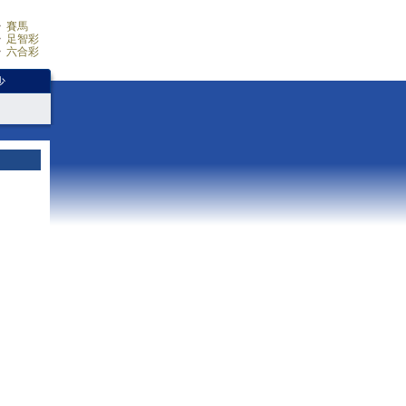
賽馬
足智彩
六合彩
少