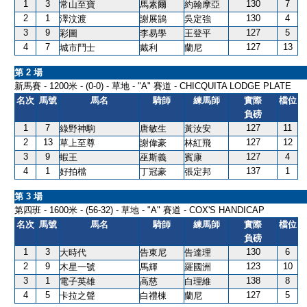
1
3
130
7
常山至寶
馬素爾
約翰摩亞
2
1
130
4
澤汶渡
謝展鵠
吳定強
3
9
127
5
彩圖
李易學
王登平
4
7
127
13
城市鬥士
戴利
蘭尼
第 2 場
新馬賽 - 1200米 - (0-0) - 草地 - "A" 賽道 - CHICQUITA LODGE PLATE
名次
馬號
馬名
騎師
練馬師
實際
檔位
負磅
1
7
127
11
綠野神駒
唐敏生
黃汝安
2
13
127
12
草上至尊
謝偉豪
林紅飛
3
9
127
4
蝦王
巫斯義
賓康
4
1
137
1
好拍檔
丁冠豪
張定邦
第 3 場
第四班 - 1600米 - (56-32) - 草地 - "A" 賽道 - COX'S HANDICAP
名次
馬號
馬名
騎師
練馬師
實際
檔位
負磅
1
3
130
6
大時代
告東尼
告達理
2
9
123
10
木星一號
馬輝
羅國洲
3
1
138
8
電子英雄
高慈
白理維
4
5
127
5
卡拉之聲
白禮棟
蘭尼