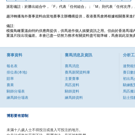
派彩備註：於勝出組合中，「F」代表「任何組合」；「M」則代表「任何次序」
越洋轉播海外賽事資料由當地賽事主辦機構提供，香港賽馬會將根據相關賽果進
備註:
模擬鳥瞰重溫由特約供應商提供，供馬迷作個人娛樂資訊之用。但由於香港馬場
重溫片段出現偏差。本會已盡一切努力務求有關資料盡可能準確，馬會就此並無責
賽事資料
賽馬消息及資訊
分析工
報名表
賽馬消息
速勢能
排位表(本地)
賽馬新聞資料庫
賽日數
賠率
主要賽事
初出馬
賽果
馬匹資料
騎練配
騎師分場表
騎師資料
馬匹搬
練馬師分場表
練馬師資料
貼士指
博彩要有節制
未滿十八歲人士不得投注或進入可投注的地方。