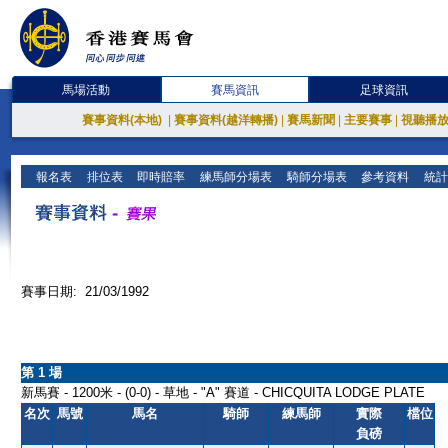
馬場活動
賽馬資訊
足球資訊
賽事資料(本地)
|
賽事資料(越洋轉播)
|
賽馬新聞
|
主要賽事
|
視聽播
報名表
排位表
即時賠率
練馬師分場表
騎師分場表
參考資料
統計
賽事日期: 21/03/1992
第 1 場
新馬賽 - 1200米 - (0-0) - 草地 - "A" 賽道 - CHICQUITA LODGE PLATE
名次
馬號
馬名
騎師
練馬師
實際
檔位
負磅