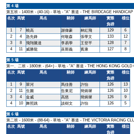
第 4 場
第五班 - 1400米 - (40-16) - 草地 - "A" 賽道 - THE BIRDCAGE HANDICAP
名次
馬號
馬名
騎師
練馬師
實際
檔位
負磅
1
7
129
6
曉高
謝偉豪
林紅飛
2
4
133
12
急先鋒
何敬森
張學文
3
8
128
7
飛翔騰達
李易學
王登平
4
11
127
8
威勝龍
巫斯義
賓康
第 5 場
第一、二班 - 1800米 - (64+) - 草地 - "A" 賽道 - THE HONG KONG GOLD
名次
馬號
馬名
騎師
練馬師
實際
檔位
負磅
1
9
126
13
翠河
馬佳善
許怡
2
11
126
10
生圖
告東尼
簡炳墀
3
4
126
9
金威
高慈
簡炳墀
4
10
126
5
舞照跳
談樹文
許怡
第 6 場
第二班 - 1600米 - (88-64) - 草地 - "A" 賽道 - THE VICTORIA RACING C
名次
馬號
馬名
騎師
練馬師
實際
檔位
負磅