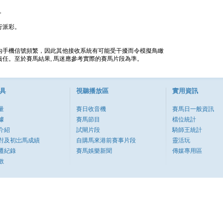
。
行派彩。
內手機信號頻繁，因此其他接收系統有可能受干擾而令模擬鳥瞰
任。至於賽馬結果, 馬迷應參考實際的賽馬片段為準。
具
視聽播放區
實用資訊
量
賽日收音機
賽馬日一般資訊
據
賽馬節目
檔位統計
介紹
試閘片段
騎師王統計
對及初岀馬成績
自購馬來港前賽事片段
靈活玩
遷紀錄
賽馬娛樂新聞
傳媒專用區
數