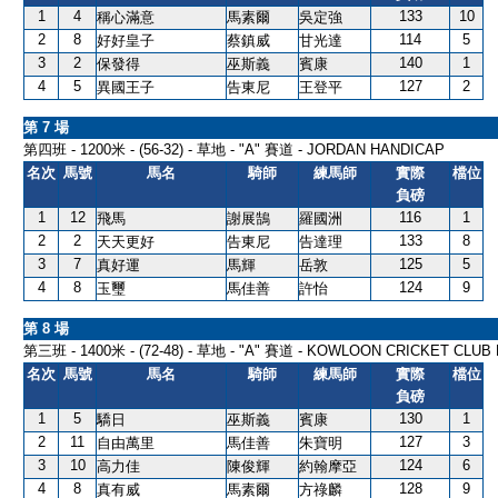
1
4
133
10
稱心滿意
馬素爾
吳定強
2
8
114
5
好好皇子
蔡鎮威
甘光達
3
2
140
1
保發得
巫斯義
賓康
4
5
127
2
異國王子
告東尼
王登平
第 7 場
第四班 - 1200米 - (56-32) - 草地 - "A" 賽道 - JORDAN HANDICAP
名次
馬號
馬名
騎師
練馬師
實際
檔位
負磅
1
12
116
1
飛馬
謝展鵠
羅國洲
2
2
133
8
天天更好
告東尼
告達理
3
7
125
5
真好運
馬輝
岳敦
4
8
124
9
玉璽
馬佳善
許怡
第 8 場
第三班 - 1400米 - (72-48) - 草地 - "A" 賽道 - KOWLOON CRICKET CLUB
名次
馬號
馬名
騎師
練馬師
實際
檔位
負磅
1
5
130
1
驕日
巫斯義
賓康
2
11
127
3
自由萬里
馬佳善
朱寶明
3
10
124
6
高力佳
陳俊輝
約翰摩亞
4
8
128
9
真有威
馬素爾
方祿麟