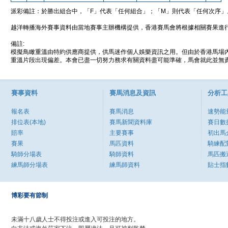
派彩備註：於勝出組合中，「F」代表「任何組合」；「M」則代表「任何次序」
越洋轉播海外賽事資料由當地賽事主辦機構提供，香港賽馬會將根據相關賽果進
備註:
模擬鳥瞰重溫由特約供應商提供，供馬迷作個人娛樂資訊之用。但由於香港馬場
重溫片段出現偏差。本會已盡一切努力務求有關資料盡可能準確，馬會就此並無責
賽事資料
賽馬消息及資訊
分析工
報名表
賽馬消息
速勢能
排位表(本地)
賽馬新聞資料庫
賽日數
賠率
主要賽事
初出馬
賽果
馬匹資料
騎練配
騎師分場表
騎師資料
馬匹搬
練馬師分場表
練馬師資料
貼士指
博彩要有節制
未滿十八歲人士不得投注或進入可投注的地方。