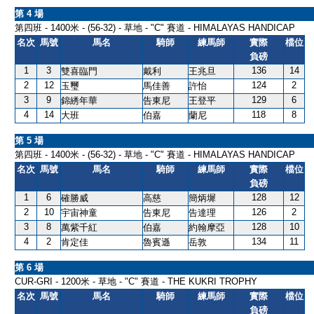
第 4 場
第四班 - 1400米 - (56-32) - 草地 - "C" 賽道 - HIMALAYAS HANDICAP
名次
馬號
馬名
騎師
練馬師
實際
檔位
負磅
1
3
136
14
雙喜臨門
戴利
王兆旦
2
12
124
2
玉璽
馬佳善
許怡
3
9
129
6
錦綉年華
告東尼
王登平
4
14
118
8
大班
伯嘉
蘭尼
第 5 場
第四班 - 1400米 - (56-32) - 草地 - "C" 賽道 - HIMALAYAS HANDICAP
名次
馬號
馬名
騎師
練馬師
實際
檔位
負磅
1
6
128
12
確勝威
高慈
簡炳墀
2
10
126
2
宇宙神童
告東尼
告達理
3
8
128
10
萬紫千紅
伯嘉
約翰摩亞
4
2
134
11
肯定佳
魯賓遜
岳敦
第 6 場
CUR-GRI - 1200米 - 草地 - "C" 賽道 - THE KUKRI TROPHY
名次
馬號
馬名
騎師
練馬師
實際
檔位
負磅