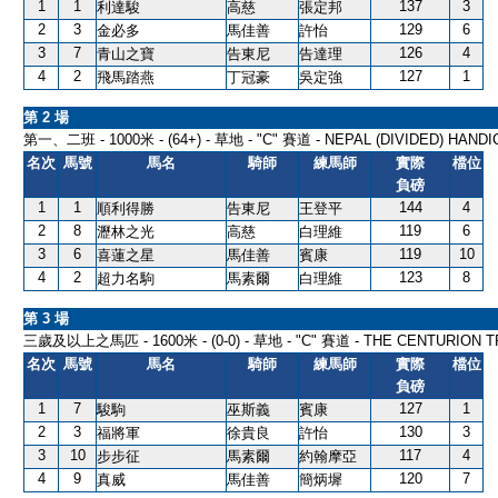
1
1
137
3
利達駿
高慈
張定邦
2
3
129
6
金必多
馬佳善
許怡
3
7
126
4
青山之寶
告東尼
告達理
4
2
127
1
飛馬踏燕
丁冠豪
吳定強
第 2 場
第一、二班 - 1000米 - (64+) - 草地 - "C" 賽道 - NEPAL (DIVIDED) HAND
名次
馬號
馬名
騎師
練馬師
實際
檔位
負磅
1
1
144
4
順利得勝
告東尼
王登平
2
8
119
6
瀝林之光
高慈
白理維
3
6
119
10
喜蓮之星
馬佳善
賓康
4
2
123
8
超力名駒
馬素爾
白理維
第 3 場
三歲及以上之馬匹 - 1600米 - (0-0) - 草地 - "C" 賽道 - THE CENTURION 
名次
馬號
馬名
騎師
練馬師
實際
檔位
負磅
1
7
127
1
駿駒
巫斯義
賓康
2
3
130
3
福將軍
徐貴良
許怡
3
10
117
4
步步征
馬素爾
約翰摩亞
4
9
120
7
真威
馬佳善
簡炳墀