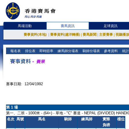
馬場活動
賽馬資訊
足球資訊
賽事資料(本地)
|
賽事資料(越洋轉播)
|
賽馬新聞
|
主要賽事
|
視聽播
報名表
排位表
即時賠率
練馬師分場表
騎師分場表
參考資料
統計
賽事日期: 12/04/1992
第 1 場
第一、二班 - 1000米 - (64+) - 草地 - "C" 賽道 - NEPAL (DIVIDED) HAND
名次
馬號
馬名
騎師
練馬師
實際
檔位
負磅