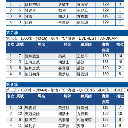
1
1
129
3
綠野神駒
唐敏生
黃汝安
2
6
129
1
發達星
戴利
王兆旦
3
9
119
11
雅雪
胡活士
方祿麟
4
3
129
7
紅錢
告東尼
簡炳墀
第 7 場
第五班 - 1800米 - (40-16) - 草地 - "C" 賽道 - EVEREST HANDICAP
名次
馬號
馬名
騎師
練馬師
實際
檔位
負磅
1
7
130
14
飛翔騰達
高慈
王登平
2
3
131
10
上海之威
胡活士
岳敦
3
8
129
2
協和之威
魯賓遜
岳敦
4
6
130
8
旭日初昇
葉楚航
羅國洲
第 8 場
第二班 - 1600米 - (88-64) - 草地 - "C" 賽道 - QUEEN'S SILVER JUBILEE
名次
馬號
馬名
騎師
練馬師
實際
檔位
負磅
1
13
119
7
馬實威
葉楚航
羅國洲
2
12
123
10
皇冠統帥
胡活士
方祿麟
3
6
132
8
橫掃王
馬素爾
約翰摩亞
4
11
124
9
威利多
巫斯義
賓康