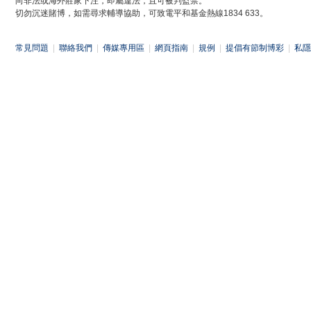
向非法或海外莊家下注，即屬違法，且可被判監禁。
切勿沉迷賭博，如需尋求輔導協助，可致電平和基金熱線1834 633。
常見問題
|
聯絡我們
|
傳媒專用區
|
網頁指南
|
規例
|
提倡有節制博彩
|
私隱