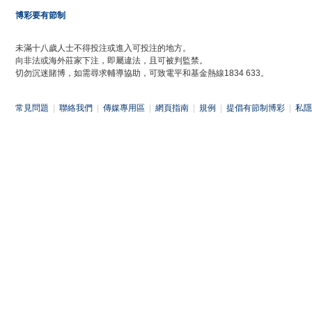
博彩要有節制
未滿十八歲人士不得投注或進入可投注的地方。
向非法或海外莊家下注，即屬違法，且可被判監禁。
切勿沉迷賭博，如需尋求輔導協助，可致電平和基金熱線1834 633。
常見問題
|
聯絡我們
|
傳媒專用區
|
網頁指南
|
規例
|
提倡有節制博彩
|
私隱