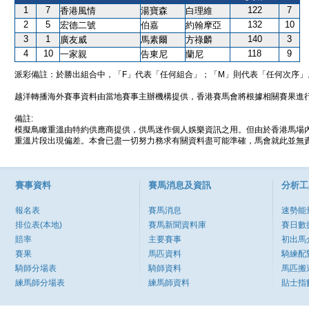
1
7
122
7
香港風情
湯寶森
白理維
2
5
132
10
宏德二號
伯嘉
約翰摩亞
3
1
140
3
廣友威
馬素爾
方祿麟
4
10
118
9
一家親
告東尼
蘭尼
派彩備註：於勝出組合中，「F」代表「任何組合」；「M」則代表「任何次序」
越洋轉播海外賽事資料由當地賽事主辦機構提供，香港賽馬會將根據相關賽果進
備註:
模擬鳥瞰重溫由特約供應商提供，供馬迷作個人娛樂資訊之用。但由於香港馬場
重溫片段出現偏差。本會已盡一切努力務求有關資料盡可能準確，馬會就此並無責
賽事資料
賽馬消息及資訊
分析工
報名表
賽馬消息
速勢能
排位表(本地)
賽馬新聞資料庫
賽日數
賠率
主要賽事
初出馬
賽果
馬匹資料
騎練配
騎師分場表
騎師資料
馬匹搬
練馬師分場表
練馬師資料
貼士指