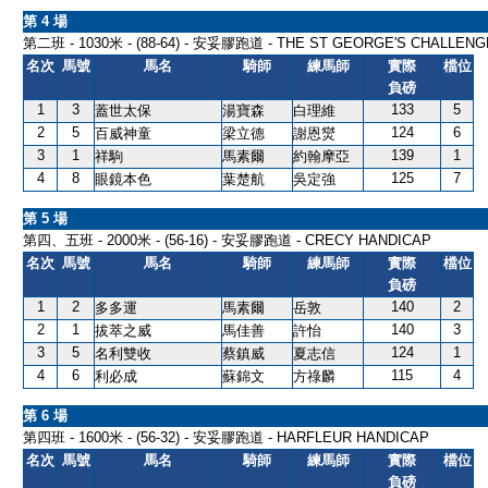
第 4 場
第二班 - 1030米 - (88-64) - 安妥膠跑道 - THE ST GEORGE'S CHALLENG
名次
馬號
馬名
騎師
練馬師
實際
檔位
負磅
1
3
133
5
蓋世太保
湯寶森
白理維
2
5
124
6
百威神童
梁立德
謝恩爕
3
1
139
1
祥駒
馬素爾
約翰摩亞
4
8
125
7
眼鏡本色
葉楚航
吳定強
第 5 場
第四、五班 - 2000米 - (56-16) - 安妥膠跑道 - CRECY HANDICAP
名次
馬號
馬名
騎師
練馬師
實際
檔位
負磅
1
2
140
2
多多運
馬素爾
岳敦
2
1
140
3
拔萃之威
馬佳善
許怡
3
5
124
1
名利雙收
蔡鎮威
夏志信
4
6
115
4
利必成
蘇錦文
方祿麟
第 6 場
第四班 - 1600米 - (56-32) - 安妥膠跑道 - HARFLEUR HANDICAP
名次
馬號
馬名
騎師
練馬師
實際
檔位
負磅