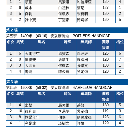
1
1
139
4
順意
馬素爾
約翰摩亞
2
6
127
1
威水
白禮棟
蘭尼
3
5
130
2
良駒
何敬森
朱寶明
4
2
130
5
祿中寶
丁冠豪
簡炳墀
第 2 場
第五班 - 1400米 - (40-16) - 安妥膠跑道 - POITIERS HANDICAP
名次
馬號
馬名
騎師
練馬師
實際
檔位
負磅
1
6
126
6
天馬行空
湯寶森
白理維
2
8
120
7
贏得樂
唐敏生
羅國洲
3
3
133
1
大四喜
何敬森
張學文
4
4
128
2
海龍
陳俊輝
吳定強
第 3 場
第四班 - 1600米 - (56-32) - 安妥膠跑道 - HARFLEUR HANDICAP
名次
馬號
馬名
騎師
練馬師
實際
檔位
負磅
1
4
130
5
出擊
馬素爾
岳敦
2
10
119
3
得利寶
李易學
吳定強
3
8
125
6
歡樂年年
伯嘉
約翰摩亞
4
1
129
4
利是達
談樹文
許怡