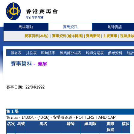
馬場活動
賽馬資訊
足球資訊
賽事資料(本地)
|
賽事資料(越洋轉播)
|
賽馬新聞
|
主要賽事
|
視聽播
報名表
排位表
即時賠率
練馬師分場表
騎師分場表
參考資料
統計
賽事日期: 22/04/1992
第 1 場
第五班 - 1400米 - (40-16) - 安妥膠跑道 - POITIERS HANDICAP
名次
馬號
馬名
騎師
練馬師
實際
檔位
負磅