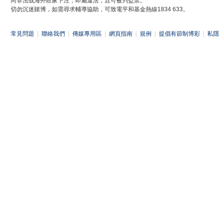
向非法或海外莊家下注，即屬違法，且可被判監禁。
切勿沉迷賭博，如需尋求輔導協助，可致電平和基金熱線1834 633。
常見問題
|
聯絡我們
|
傳媒專用區
|
網頁指南
|
規例
|
提倡有節制博彩
|
私隱