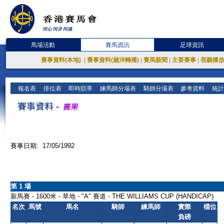
馬場活動
賽馬資訊
足球資訊
賽事資料(本地)
|
賽事資料(越洋轉播)
|
賽馬新聞
|
主要賽事
|
視聽播
報名表
排位表
即時賠率
練馬師分場表
騎師分場表
參考資料
統計
賽事日期: 17/05/1992
第 1 場
新馬賽 - 1600米 - 草地 - "A" 賽道 - THE WILLIAMS CUP (HANDICAP)
名次
馬號
馬名
騎師
練馬師
實際
檔位
負磅