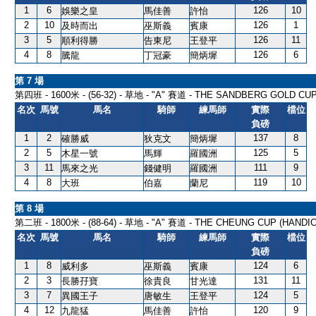
1
6
126
10
娛樂之皇
馬佳善
許怡
2
10
126
1
及時而出
巫斯義
賓康
3
5
126
11
順利得勝
告東尼
王登平
4
8
126
6
騰龍
丁冠豪
簡炳墀
第 7 場
第四班 - 1600米 - (56-32) - 草地 - "A" 賽道 - THE SANDBERG GOLD CU
名次
馬號
馬名
騎師
練馬師
實際
檔位
負磅
1
2
137
8
確勝威
狄克文
簡炳墀
2
5
125
5
木星一號
馬輝
羅國洲
3
11
111
9
馬來之光
錢健明
羅國洲
4
8
119
10
大班
伯嘉
蘭尼
第 8 場
第二班 - 1800米 - (88-64) - 草地 - "A" 賽道 - THE CHEUNG CUP (HANDI
名次
馬號
馬名
騎師
練馬師
實際
檔位
負磅
1
8
124
6
威利多
巫斯義
賓康
2
3
131
11
長勝孖寶
徐貴良
甘光達
3
7
124
5
異國王子
唐敏生
王登平
4
12
120
9
九龍猛
馬佳善
許怡