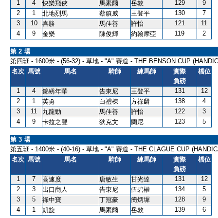
1
4
129
9
快樂飛俠
馬素爾
岳敦
2
1
130
7
北地烈馬
蔡鎮威
王登平
3
10
121
11
喜勝
馬佳善
許怡
4
9
119
2
金樂
陳俊輝
約翰摩亞
第 2 場
第四班 - 1600米 - (56-32) - 草地 - "A" 賽道 - THE BENSON CUP (HANDI
名次
馬號
馬名
騎師
練馬師
實際
檔位
負磅
1
4
131
12
錦綉年華
告東尼
王登平
2
1
138
4
英勇
白禮棟
方祿麟
3
11
122
3
九龍勁
馬佳善
許怡
4
9
123
5
卡拉之聲
狄克文
蘭尼
第 3 場
第五班 - 1400米 - (40-16) - 草地 - "A" 賽道 - THE CLAGUE CUP (HANDIC
名次
馬號
馬名
騎師
練馬師
實際
檔位
負磅
1
7
131
12
高速度
唐敏生
甘光達
2
3
134
5
出口商人
告東尼
伍碧權
3
5
128
9
祿中寶
丁冠豪
簡炳墀
4
1
139
6
凱旋
馬素爾
岳敦