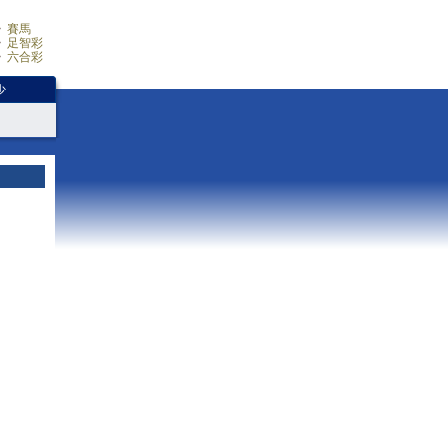
賽馬
足智彩
六合彩
少