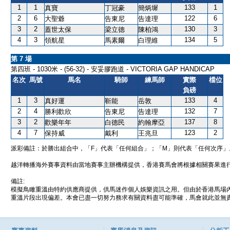
1
1
133
1
真寶
丁冠豪
簡炳墀
2
6
122
6
大聖爺
告東尼
告達理
3
2
130
3
蓋世太保
梁立德
陳柏鴻
4
3
134
5
領航星
馬素爾
白理維
第 7 場
第四班 - 1030米 - (56-32) - 安妥膠跑道 - VICTORIA GAP HANDICAP
名次
馬號
馬名
騎師
練馬師
實際
檔位
負磅
1
3
133
4
真好運
靳能
岳敦
2
4
132
7
勝利歡欣
告東尼
告達理
3
2
137
8
歡樂年年
白德民
約翰摩亞
4
7
123
2
保持威
戴利
王兆旦
派彩備註：於勝出組合中，「F」代表「任何組合」；「M」則代表「任何次序」
越洋轉播海外賽事資料由當地賽事主辦機構提供，香港賽馬會將根據相關賽果進
備註:
模擬鳥瞰重溫由特約供應商提供，供馬迷作個人娛樂資訊之用。但由於香港馬場
重溫片段出現偏差。本會已盡一切努力務求有關資料盡可能準確，馬會就此並無責