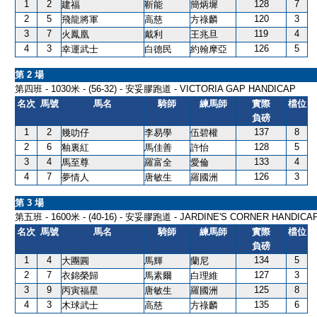
1
2
128
7
建福
靳能
簡炳墀
2
5
120
3
飛龍將軍
高慈
方祿麟
3
7
119
4
火鳳凰
戴利
王兆旦
4
3
126
5
幸運武士
白德民
約翰摩亞
第 2 場
第四班 - 1030米 - (56-32) - 安妥膠跑道 - VICTORIA GAP HANDICAP
名次
馬號
馬名
騎師
練馬師
實際
檔位
負磅
1
2
137
8
幾叻仔
李易學
伍碧權
2
6
128
5
釉裏紅
馬佳善
許怡
3
4
133
4
馬至尊
羅富全
愛倫
4
7
126
3
夢情人
唐敏生
羅國洲
第 3 場
第五班 - 1600米 - (40-16) - 安妥膠跑道 - JARDINE'S CORNER HANDICA
名次
馬號
馬名
騎師
練馬師
實際
檔位
負磅
1
4
134
5
大團圓
馬輝
蘭尼
2
7
127
3
衣錦榮歸
馬素爾
白理維
3
9
125
8
丙寅福星
唐敏生
羅國洲
4
3
135
6
木球武士
高慈
方祿麟