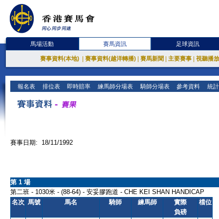
馬場活動
賽馬資訊
足球資訊
賽事資料(本地)
|
賽事資料(越洋轉播)
|
賽馬新聞
|
主要賽事
|
視聽播
報名表
排位表
即時賠率
練馬師分場表
騎師分場表
參考資料
統計
賽事日期: 18/11/1992
第 1 場
第二班 - 1030米 - (88-64) - 安妥膠跑道 - CHE KEI SHAN HANDICAP
名次
馬號
馬名
騎師
練馬師
實際
檔位
負磅