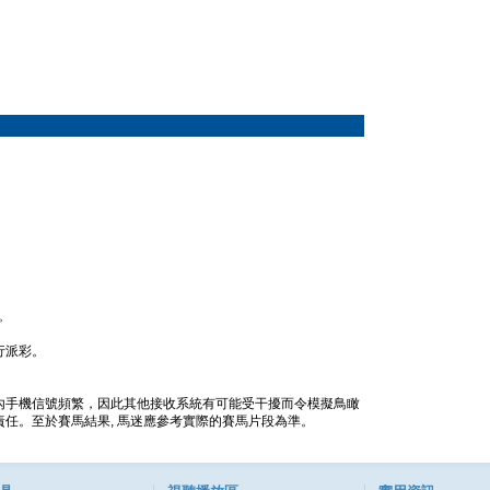
。
行派彩。
內手機信號頻繁，因此其他接收系統有可能受干擾而令模擬鳥瞰
任。至於賽馬結果, 馬迷應參考實際的賽馬片段為準。