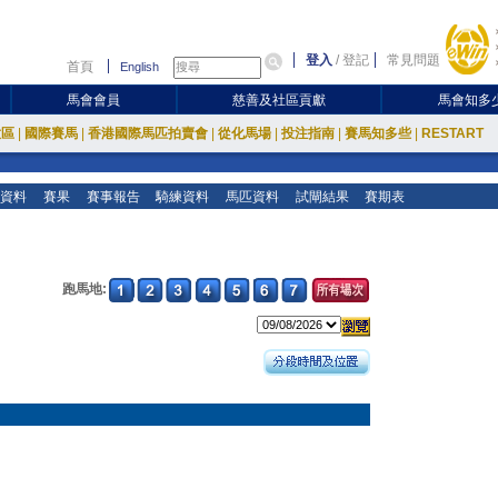
登入
/
登記
常見問題
首頁
English
馬會會員
慈善及社區貢獻
馬會知多
放區
|
國際賽馬
|
香港國際馬匹拍賣會
|
從化馬場
|
投注指南
|
賽馬知多些
|
RESTART
資料
賽果
賽事報告
騎練資料
馬匹資料
試閘結果
賽期表
跑馬地: