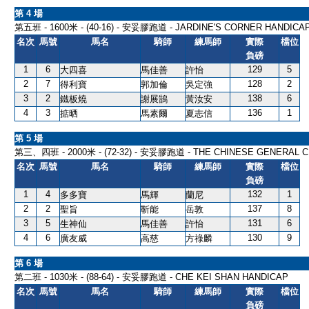
第 4 場
第五班 - 1600米 - (40-16) - 安妥膠跑道 - JARDINE'S CORNER HANDICA
名次
馬號
馬名
騎師
練馬師
實際
檔位
負磅
1
6
129
5
大四喜
馬佳善
許怡
2
7
128
2
得利寶
郭加倫
吳定強
3
2
138
6
鐵板燒
謝展鵠
黃汝安
4
3
136
1
掂晒
馬素爾
夏志信
第 5 場
第三、四班 - 2000米 - (72-32) - 安妥膠跑道 - THE CHINESE GENERAL 
名次
馬號
馬名
騎師
練馬師
實際
檔位
負磅
1
4
132
1
多多寶
馬輝
蘭尼
2
2
137
8
聖旨
靳能
岳敦
3
5
131
6
生神仙
馬佳善
許怡
4
6
130
9
廣友威
高慈
方祿麟
第 6 場
第二班 - 1030米 - (88-64) - 安妥膠跑道 - CHE KEI SHAN HANDICAP
名次
馬號
馬名
騎師
練馬師
實際
檔位
負磅