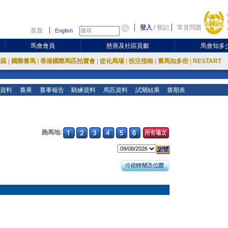
登入
/
登記
常見問題
首頁
English
馬會會員
慈善及社區貢獻
馬會知多
放區
|
國際賽馬
|
香港國際馬匹拍賣會
|
從化馬場
|
投注指南
|
賽馬知多些
|
RESTART
資料
賽果
賽事報告
騎練資料
馬匹資料
試閘結果
賽期表
跑馬地: