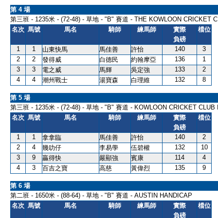
第 4 場
第三班 - 1235米 - (72-48) - 草地 - "B" 賽道 - THE KOWLOON CRICKET
名次
馬號
馬名
騎師
練馬師
實際
檔位
負磅
1
1
140
3
山東快馬
馬佳善
許怡
2
2
136
1
發得威
白德民
約翰摩亞
3
3
133
2
電之威
馬輝
吳定強
4
4
132
8
潮州戰士
湯寶森
白理維
第 5 場
第三班 - 1235米 - (72-48) - 草地 - "B" 賽道 - KOWLOON CRICKET CLUB
名次
馬號
馬名
騎師
練馬師
實際
檔位
負磅
1
1
140
2
拿拿臨
馬佳善
許怡
2
4
132
10
幾叻仔
李易學
伍碧權
3
9
114
4
贏得快
嚴顯強
賓康
4
3
135
9
百吉之寶
高慈
黃偉烈
第 6 場
第二班 - 1650米 - (88-64) - 草地 - "B" 賽道 - AUSTIN HANDICAP
名次
馬號
馬名
騎師
練馬師
實際
檔位
負磅