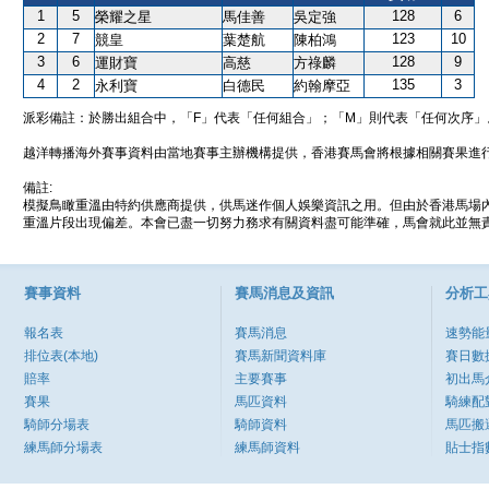
1
5
128
6
榮耀之星
馬佳善
吳定強
2
7
123
10
競皇
葉楚航
陳柏鴻
3
6
128
9
運財寶
高慈
方祿麟
4
2
135
3
永利寶
白德民
約翰摩亞
派彩備註：於勝出組合中，「F」代表「任何組合」；「M」則代表「任何次序」
越洋轉播海外賽事資料由當地賽事主辦機構提供，香港賽馬會將根據相關賽果進
備註:
模擬鳥瞰重溫由特約供應商提供，供馬迷作個人娛樂資訊之用。但由於香港馬場
重溫片段出現偏差。本會已盡一切努力務求有關資料盡可能準確，馬會就此並無責
賽事資料
賽馬消息及資訊
分析工
報名表
賽馬消息
速勢能
排位表(本地)
賽馬新聞資料庫
賽日數
賠率
主要賽事
初出馬
賽果
馬匹資料
騎練配
騎師分場表
騎師資料
馬匹搬
練馬師分場表
練馬師資料
貼士指