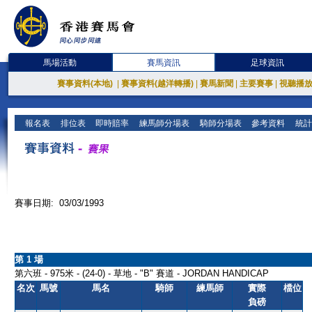
馬場活動
賽馬資訊
足球資訊
賽事資料(本地)
|
賽事資料(越洋轉播)
|
賽馬新聞
|
主要賽事
|
視聽播
報名表
排位表
即時賠率
練馬師分場表
騎師分場表
參考資料
統計
賽事日期: 03/03/1993
第 1 場
第六班 - 975米 - (24-0) - 草地 - "B" 賽道 - JORDAN HANDICAP
名次
馬號
馬名
騎師
練馬師
實際
檔位
負磅