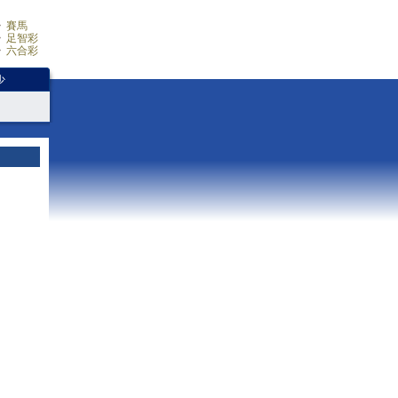
賽馬
足智彩
六合彩
少