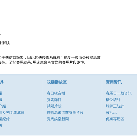
。
行派彩。
內手機信號頻繁，因此其他接收系統有可能受干擾而令模擬鳥瞰
任。至於賽馬結果, 馬迷應參考實際的賽馬片段為準。
具
視聽播放區
實用資訊
量
賽日收音機
賽馬日一般資訊
據
賽馬節目
檔位統計
介紹
試閘片段
騎師王統計
對及初岀馬成績
自購馬來港前賽事片段
靈活玩
遷紀錄
賽馬娛樂新聞
傳媒專用區
數