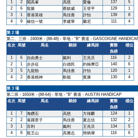
1
2
137
5
闖高峯
高慈
愛倫
2
6
129
1
龍脈
蔡鎮威
王登平
3
1
139
8
香港英雄
馬佳善
許怡
4
9
111
4
確信一號
李建華
蘭尼
第 2 場
第二、三班 - 2400米 - (88-48) - 草地 - "B" 賽道 - GASCOIGNE HANDICA
名次
馬號
馬名
騎師
練馬師
實際
檔位
負磅
1
6
116
2
自由勇士
戴利
王兆旦
2
1
140
6
步步征
白德民
約翰摩亞
3
5
120
1
九龍勁
馬佳善
許怡
4
2
130
4
香港精神
靳能
賓康
第 3 場
第二班 - 1650米 - (88-64) - 草地 - "B" 賽道 - AUSTIN HANDICAP
名次
馬號
馬名
騎師
練馬師
實際
檔位
負磅
1
7
124
1
海鑽石
高慈
方祿麟
2
2
132
2
雀躍君子
馬佳善
夏志信
3
1
134
5
百利
戴利
王兆旦
4
8
116
6
龍王山
高雅志
簡炳墀