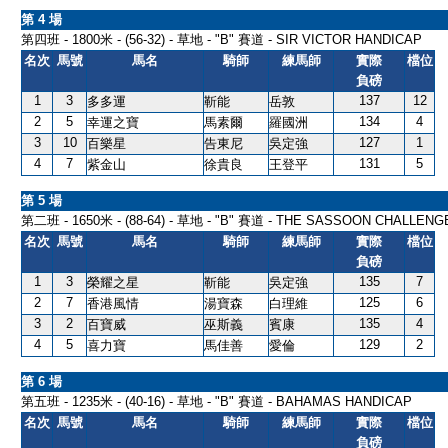
第 4 場
第四班 - 1800米 - (56-32) - 草地 - "B" 賽道 - SIR VICTOR HANDICAP
名次
馬號
馬名
騎師
練馬師
實際
檔位
負磅
1
3
137
12
多多運
靳能
岳敦
2
5
134
4
幸運之寶
馬素爾
羅國洲
3
10
127
1
百樂星
告東尼
吳定強
4
7
131
5
紫金山
徐貴良
王登平
第 5 場
第二班 - 1650米 - (88-64) - 草地 - "B" 賽道 - THE SASSOON CHALLENG
名次
馬號
馬名
騎師
練馬師
實際
檔位
負磅
1
3
135
7
榮耀之星
靳能
吳定強
2
7
125
6
香港風情
湯寶森
白理維
3
2
135
4
百寶威
巫斯義
賓康
4
5
129
2
喜力寶
馬佳善
愛倫
第 6 場
第五班 - 1235米 - (40-16) - 草地 - "B" 賽道 - BAHAMAS HANDICAP
名次
馬號
馬名
騎師
練馬師
實際
檔位
負磅