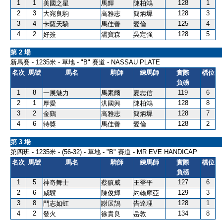
1
1
128
1
美國之星
馬輝
陳柏鴻
2
3
128
3
大宛良駒
高雅志
簡炳墀
3
4
125
4
卡薩天驕
馬佳善
愛倫
4
2
128
5
好簽
湯寶森
吳定強
第 2 場
新馬賽 - 1235米 - 草地 - "B" 賽道 - NASSAU PLATE
名次
馬號
馬名
騎師
練馬師
實際
檔位
負磅
1
8
119
6
一展魅力
馬素爾
夏志信
2
1
128
8
厚愛
洪國興
陳柏鴻
3
2
128
7
金鷄
高雅志
簡炳墀
4
6
128
2
特獎
馬佳善
愛倫
第 3 場
第四班 - 1235米 - (56-32) - 草地 - "B" 賽道 - MR EVE HANDICAP
名次
馬號
馬名
騎師
練馬師
實際
檔位
負磅
1
5
127
6
神奇舞士
蔡鎮威
王登平
2
6
129
3
威驥
陳俊輝
約翰摩亞
3
8
128
1
鬥志如虹
謝展鵠
告達理
4
2
134
8
發火
徐貴良
岳敦