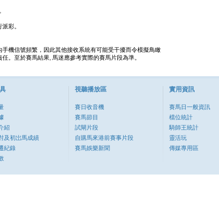
。
行派彩。
內手機信號頻繁，因此其他接收系統有可能受干擾而令模擬鳥瞰
任。至於賽馬結果, 馬迷應參考實際的賽馬片段為準。
具
視聽播放區
實用資訊
量
賽日收音機
賽馬日一般資訊
據
賽馬節目
檔位統計
介紹
試閘片段
騎師王統計
對及初岀馬成績
自購馬來港前賽事片段
靈活玩
遷紀錄
賽馬娛樂新聞
傳媒專用區
數