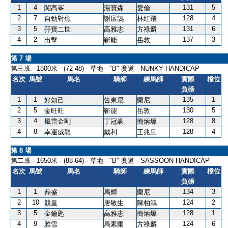
1
4
131
5
闖高峯
湯寶森
愛倫
2
7
128
4
自動對焦
謝展鵠
林紅飛
3
5
131
6
孖寶二世
高雅志
方祿麟
4
2
137
3
出擊
靳能
岳敦
第 7 場
第三班 - 1800米 - (72-48) - 草地 - "B" 賽道 - NUNKY HANDICAP
名次
馬號
馬名
騎師
練馬師
實際
檔位
負磅
1
1
135
1
好知己
告東尼
蘭尼
2
5
130
5
金旺旺
靳能
岳敦
3
4
128
8
風雷金剛
丁冠豪
簡炳墀
4
8
128
4
幸運威龍
戴利
王兆旦
第 8 場
第二班 - 1650米 - (88-64) - 草地 - "B" 賽道 - SASSOON HANDICAP
名次
馬號
馬名
騎師
練馬師
實際
檔位
負磅
1
1
134
3
鼎盛
馬輝
蘭尼
2
10
124
2
競皇
唐敏生
陳柏鴻
3
5
128
1
金鑰匙
高雅志
簡炳墀
4
9
124
6
雅雪
馬素爾
方祿麟