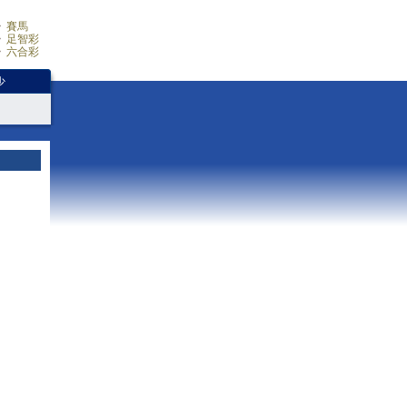
賽馬
足智彩
六合彩
少