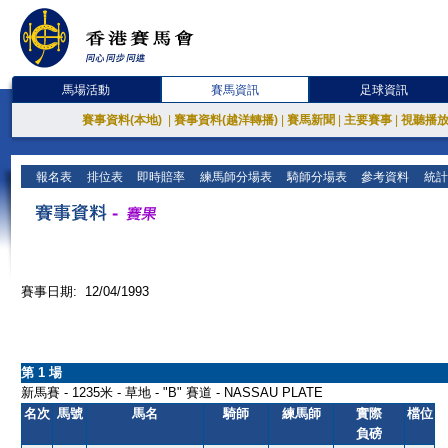
馬場活動
賽馬資訊
足球資訊
賽事資料(本地)
|
賽事資料(越洋轉播)
|
賽馬新聞
|
主要賽事
|
視聽播
報名表
排位表
即時賠率
練馬師分場表
騎師分場表
參考資料
統計
賽事日期: 12/04/1993
第 1 場
新馬賽 - 1235米 - 草地 - "B" 賽道 - NASSAU PLATE
名次
馬號
馬名
騎師
練馬師
實際
檔位
負磅