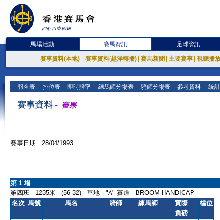
馬場活動
賽馬資訊
足球資訊
賽事資料(本地)
|
賽事資料(越洋轉播)
|
賽馬新聞
|
主要賽事
|
視聽播
報名表
排位表
即時賠率
練馬師分場表
騎師分場表
參考資料
統計
賽事日期: 28/04/1993
第 1 場
第四班 - 1235米 - (56-32) - 草地 - "A" 賽道 - BROOM HANDICAP
名次
馬號
馬名
騎師
練馬師
實際
檔位
負磅