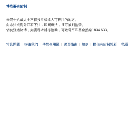
博彩要有節制
未滿十八歲人士不得投注或進入可投注的地方。
向非法或海外莊家下注，即屬違法，且可被判監禁。
切勿沉迷賭博，如需尋求輔導協助，可致電平和基金熱線1834 633。
常見問題
|
聯絡我們
|
傳媒專用區
|
網頁指南
|
規例
|
提倡有節制博彩
|
私隱