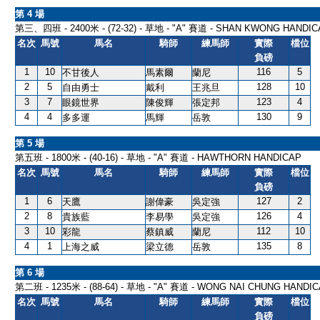
第 4 場
第三、四班 - 2400米 - (72-32) - 草地 - "A" 賽道 - SHAN KWONG HANDI
名次
馬號
馬名
騎師
練馬師
實際
檔位
負磅
1
10
116
5
不甘後人
馬素爾
蘭尼
2
5
128
10
自由勇士
戴利
王兆旦
3
7
123
4
眼鏡世界
陳俊輝
張定邦
4
4
130
9
多多運
馬輝
岳敦
第 5 場
第五班 - 1800米 - (40-16) - 草地 - "A" 賽道 - HAWTHORN HANDICAP
名次
馬號
馬名
騎師
練馬師
實際
檔位
負磅
1
6
127
2
天鷹
謝偉豪
吳定強
2
8
126
4
貴族藍
李易學
吳定強
3
10
112
10
彩龍
蔡鎮威
蘭尼
4
1
135
8
上海之威
梁立德
岳敦
第 6 場
第二班 - 1235米 - (88-64) - 草地 - "A" 賽道 - WONG NAI CHUNG HANDI
名次
馬號
馬名
騎師
練馬師
實際
檔位
負磅