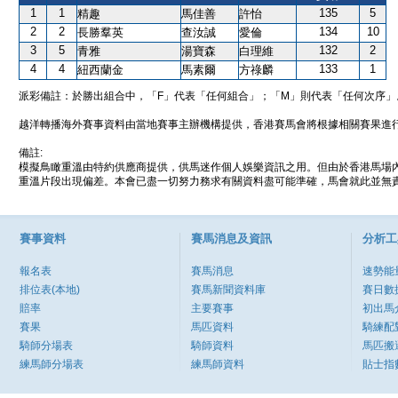
1
1
135
5
精趣
馬佳善
許怡
2
2
134
10
長勝羣英
查汝誠
愛倫
3
5
132
2
青雅
湯寶森
白理維
4
4
133
1
紐西蘭金
馬素爾
方祿麟
派彩備註：於勝出組合中，「F」代表「任何組合」；「M」則代表「任何次序」
越洋轉播海外賽事資料由當地賽事主辦機構提供，香港賽馬會將根據相關賽果進
備註:
模擬鳥瞰重溫由特約供應商提供，供馬迷作個人娛樂資訊之用。但由於香港馬場
重溫片段出現偏差。本會已盡一切努力務求有關資料盡可能準確，馬會就此並無責
賽事資料
賽馬消息及資訊
分析工
報名表
賽馬消息
速勢能
排位表(本地)
賽馬新聞資料庫
賽日數
賠率
主要賽事
初出馬
賽果
馬匹資料
騎練配
騎師分場表
騎師資料
馬匹搬
練馬師分場表
練馬師資料
貼士指