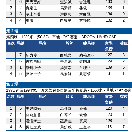
1
6
130
6
天天更好
查汝誠
告達理
2
2
138
1
肯定佳
馬素爾
岳敦
3
3
134
9
草上至尊
洪國興
林紅飛
4
4
132
2
東風
白德民
方祿麟
第 2 場
第四班 - 1235米 - (56-32) - 草地 - "A" 賽道 - BROOM HANDICAP
名次
馬號
馬名
騎師
練馬師
實際
檔位
負磅
1
7
127
3
新力度
白德民
約翰摩亞
2
6
129
2
再接再勵
告東尼
羅國洲
3
1
139
5
潮州小子
湯寶森
白理維
4
5
131
1
莫卧王子
馬素爾
夏志信
第 3 場
1993/94及1994/95年度未曾參賽自購及配售新馬 - 1650米 - 草地 - "A" 賽道 -
名次
馬號
馬名
騎師
練馬師
實際
檔位
負磅
1
5
120
4
美好時光
馬佳善
愛倫
2
4
120
1
寫寫意意
白德民
愛倫
3
1
128
2
瀟洒舞士
巫斯義
賓康
4
3
115
7
男仕之威
蔡鎮威
王登平