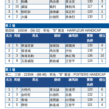
1
1
130
3
勁機
馬佳善
黃汝安
2
10
117
4
威猛
戴利
陳柏鴻
3
6
120
1
勁旺財
謝偉豪
張定邦
4
2
130
2
火爆
白德民
黃偉烈
第 2 場
第四班 - 1650米 - (56-32) - 草地 - "B" 賽道 - HARFLEUR HANDICAP
名次
馬號
馬名
騎師
練馬師
實際
檔位
負磅
1
5
130
4
華遠世家
謝展鵠
羅國洲
2
2
138
7
發達城
馬佳善
許怡
3
3
136
10
海港名駒
高慈
林紅飛
4
9
124
1
玉面威龍
蔡鎮威
王登平
第 3 場
第二、三班 - 2230米 - (88-48) - 草地 - "B" 賽道 - POITIERS HANDICAP
名次
馬號
馬名
騎師
練馬師
實際
檔位
負磅
1
7
120
6
大時代
查汝誠
告達理
2
3
132
1
金旺旺
白德民
岳敦
3
2
134
8
青城
湯寶森
白理維
4
5
115
4
齊明
林嘉成
王登平