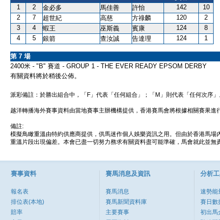
1
2
142
10
金必多
馬佳善
許怡
2
7
120
2
超世紀
高慈
方祿麟
3
4
124
8
蝦王
巫斯義
賓康
4
5
124
1
銀箭
查汝誠
告達理
第 7 場
2400米 - "B" 賽道 - GROUP 1 - THE EVER READY EPSOM DERBY
有關資料將於稍後公佈。
派彩備註：於勝出組合中，「F」代表「任何組合」；「M」則代表「任何次序」
越洋轉播海外賽事資料由當地賽事主辦機構提供，香港賽馬會將根據相關賽果進
備註:
模擬鳥瞰重溫由特約供應商提供，供馬迷作個人娛樂資訊之用。但由於香港馬場
重溫片段出現偏差。本會已盡一切努力務求有關資料盡可能準確，馬會就此並無責
賽事資料
賽馬消息及資訊
分析工
報名表
賽馬消息
速勢能
排位表(本地)
賽馬新聞資料庫
賽日數
賠率
主要賽事
初出馬