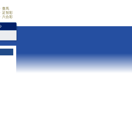
賽馬
足智彩
六合彩
少