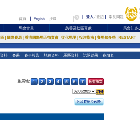
登入
/
登記
常見問題
首頁
English
馬會會員
慈善及社區貢獻
馬會知多
放區
|
國際賽馬
|
香港國際馬匹拍賣會
|
從化馬場
|
投注指南
|
賽馬知多些
|
RESTART
資料
賽果
賽事報告
騎練資料
馬匹資料
試閘結果
賽期表
跑馬地: