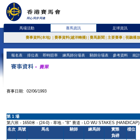
馬場活動
賽馬資訊
足球資訊
賽事資料(本地)
|
賽事資料(越洋轉播)
|
賽馬新聞
|
主要賽事
|
視聽播
報名表
排位表
即時賠率
練馬師分場表
騎師分場表
參考資料
統計
賽事日期: 02/06/1993
第 1 場
第六班 - 1650米 - (24-0) - 草地 - "B" 賽道 - LO WU STAKES (HANDICAP)
名次
馬號
馬名
騎師
練馬師
實際
檔位
負磅