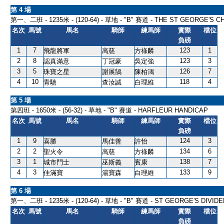
第 4 場
第一、二班 - 1235米 - (120-64) - 草地 - "B" 賽道 - THE ST GEORGE'S 
名次
馬號
馬名
騎師
練馬師
實際
檔位
負磅
1
7
123
1
飛龍將軍
高慈
方祿麟
2
8
123
3
認真滿意
丁冠豪
吳定強
3
5
126
7
珠寶之星
謝展鵠
陳柏鴻
4
10
118
4
青馳
查汝誠
白理維
第 5 場
第四班 - 1650米 - (56-32) - 草地 - "B" 賽道 - HARFLEUR HANDICAP
名次
馬號
馬名
騎師
練馬師
實際
檔位
負磅
1
9
124
3
喜勝
馬佳善
許怡
2
2
134
6
聖火令
高慈
方祿麟
3
1
138
7
城市鬥士
巫斯義
賓康
4
3
133
9
佳滿寶
湯寶森
白理維
第 6 場
第一、二班 - 1235米 - (120-64) - 草地 - "B" 賽道 - ST GEORGE'S DIVID
名次
馬號
馬名
騎師
練馬師
實際
檔位
負磅