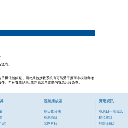
。
行派彩。
內手機信號頻繁，因此其他接收系統有可能受干擾而令模擬鳥瞰
任。至於賽馬結果, 馬迷應參考實際的賽馬片段為準。
具
視聽播放區
實用資訊
量
賽日收音機
賽馬日一般資訊
據
賽馬節目
檔位統計
介紹
試閘片段
騎師王統計