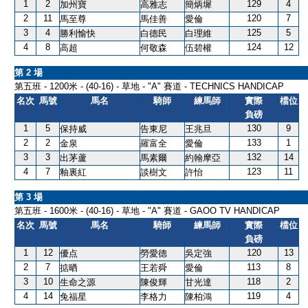
1
2
129
4
加州寶
高雅志
簡炳墀
2
11
120
7
馬至尊
馬佳善
愛倫
3
4
125
5
勝利愉快
白德民
白理維
4
8
124
12
高超
何敬森
伍碧權
第 2 場
第五班 - 1200米 - (40-16) - 草地 - "A" 賽道 - TECHNICS HANDICAP
名次
馬號
馬名
騎師
練馬師
實際
檔位
負磅
1
5
130
9
保持威
告東尼
王兆旦
2
2
133
1
金泉
羅富全
愛倫
3
3
132
14
出茅蘆
馬素爾
約翰摩亞
4
7
123
11
釉裏紅
談樹文
許怡
第 3 場
第五班 - 1600米 - (40-16) - 草地 - "A" 賽道 - GAOO TV HANDICAP
名次
馬號
馬名
騎師
練馬師
實際
檔位
負磅
1
12
120
13
優点
勞愛德
吳定強
2
7
113
8
掂晒
王若舜
愛倫
3
10
118
2
生命之源
陳俊輝
甘光達
4
14
119
4
兔福星
李格力
陳柏鴻