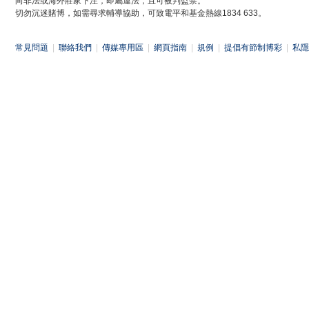
向非法或海外莊家下注，即屬違法，且可被判監禁。
切勿沉迷賭博，如需尋求輔導協助，可致電平和基金熱線1834 633。
常見問題
|
聯絡我們
|
傳媒專用區
|
網頁指南
|
規例
|
提倡有節制博彩
|
私隱