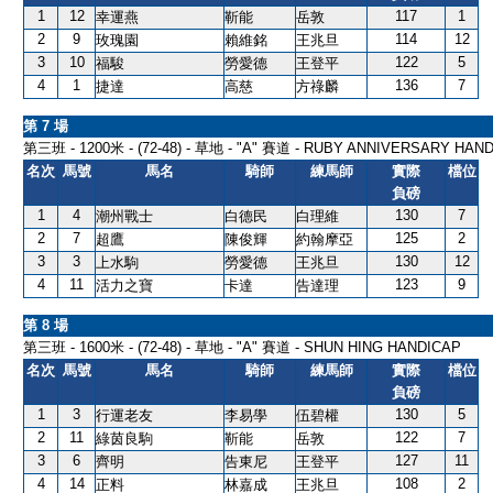
1
12
117
1
幸運燕
靳能
岳敦
2
9
114
12
玫瑰園
賴維銘
王兆旦
3
10
122
5
福駿
勞愛德
王登平
4
1
136
7
捷達
高慈
方祿麟
第 7 場
第三班 - 1200米 - (72-48) - 草地 - "A" 賽道 - RUBY ANNIVERSARY HAN
名次
馬號
馬名
騎師
練馬師
實際
檔位
負磅
1
4
130
7
潮州戰士
白德民
白理維
2
7
125
2
超鷹
陳俊輝
約翰摩亞
3
3
130
12
上水駒
勞愛德
王兆旦
4
11
123
9
活力之寶
卡達
告達理
第 8 場
第三班 - 1600米 - (72-48) - 草地 - "A" 賽道 - SHUN HING HANDICAP
名次
馬號
馬名
騎師
練馬師
實際
檔位
負磅
1
3
130
5
行運老友
李易學
伍碧權
2
11
122
7
綠茵良駒
靳能
岳敦
3
6
127
11
齊明
告東尼
王登平
4
14
108
2
正料
林嘉成
王兆旦