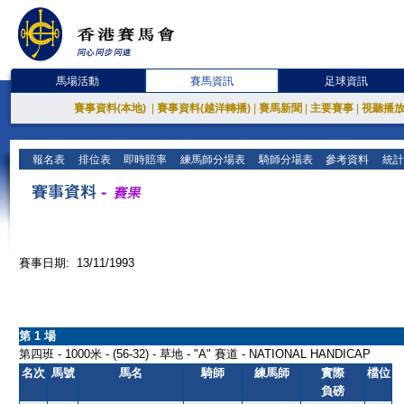
馬場活動
賽馬資訊
足球資訊
賽事資料(本地)
|
賽事資料(越洋轉播)
|
賽馬新聞
|
主要賽事
|
視聽播
報名表
排位表
即時賠率
練馬師分場表
騎師分場表
參考資料
統計
賽事日期: 13/11/1993
第 1 場
第四班 - 1000米 - (56-32) - 草地 - "A" 賽道 - NATIONAL HANDICAP
名次
馬號
馬名
騎師
練馬師
實際
檔位
負磅