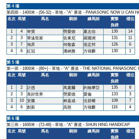
第 4 場
第四班 - 1400米 - (56-32) - 草地 - "A" 賽道 - PANASONIC NOW U CAN 
名次
馬號
馬名
騎師
練馬師
實際
檔位
負磅
1
4
130
14
奇寶
勞愛德
夏志信
2
3
131
11
華遠世家
告東尼
羅國洲
3
7
126
6
旭昇
何敬森
張定邦
4
6
130
1
紅冠
潘納雅
方祿麟
第 5 場
第一班 - 1800米 - (80+) - 草地 - "A" 賽道 - THE NATIONAL PANASONIC
名次
馬號
馬名
騎師
練馬師
實際
檔位
負磅
1
2
135
8
計惑
馬素爾
約翰摩亞
2
3
133
3
美好世界
勞愛德
愛倫
3
10
108
7
安騰
林嘉成
伍碧權
4
6
116
4
創新
高慈
方祿麟
第 6 場
第三班 - 1600米 - (72-48) - 草地 - "A" 賽道 - SHUN HING HANDICAP
名次
馬號
馬名
騎師
練馬師
實際
檔位
負磅