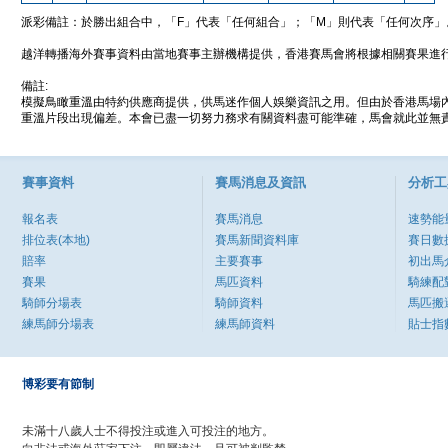
派彩備註：於勝出組合中，「F」代表「任何組合」；「M」則代表「任何次序」
越洋轉播海外賽事資料由當地賽事主辦機構提供，香港賽馬會將根據相關賽果進
備註:
模擬鳥瞰重溫由特約供應商提供，供馬迷作個人娛樂資訊之用。但由於香港馬場
重溫片段出現偏差。本會已盡一切努力務求有關資料盡可能準確，馬會就此並無責
賽事資料
賽馬消息及資訊
分析工
報名表
賽馬消息
速勢能
排位表(本地)
賽馬新聞資料庫
賽日數
賠率
主要賽事
初出馬
賽果
馬匹資料
騎練配
騎師分場表
騎師資料
馬匹搬
練馬師分場表
練馬師資料
貼士指
博彩要有節制
未滿十八歲人士不得投注或進入可投注的地方。