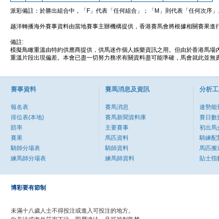
派彩備註：於勝出組合中，「F」代表「任何組合」；「M」則代表「任何次序」
越洋轉播海外賽事資料由當地賽事主辦機構提供，香港賽馬會將根據相關賽果進
備註:
模擬鳥瞰重溫由特約供應商提供，供馬迷作個人娛樂資訊之用。但由於香港馬場
重溫片段出現偏差。本會已盡一切努力務求有關資料盡可能準確，馬會就此並無責
賽事資料
賽馬消息及資訊
分析工
報名表
賽馬消息
速勢能
排位表(本地)
賽馬新聞資料庫
賽日數
賠率
主要賽事
初出馬
賽果
馬匹資料
騎練配
騎師分場表
騎師資料
馬匹搬
練馬師分場表
練馬師資料
貼士指
博彩要有節制
未滿十八歲人士不得投注或進入可投注的地方。