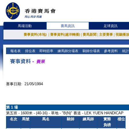
馬場活動
賽馬資訊
足球資訊
賽事資料(本地)
|
賽事資料(越洋轉播)
|
賽馬新聞
|
主要賽事
|
視聽播
報名表
排位表
即時賠率
練馬師分場表
騎師分場表
參考資料
統計
賽事日期: 21/05/1994
第 1 場
第五班 - 1600米 - (40-16) - 草地 - "B(N)" 賽道 - LEK YUEN HANDICAP
名次
馬號
馬名
騎師
練馬師
實際
檔位
負磅