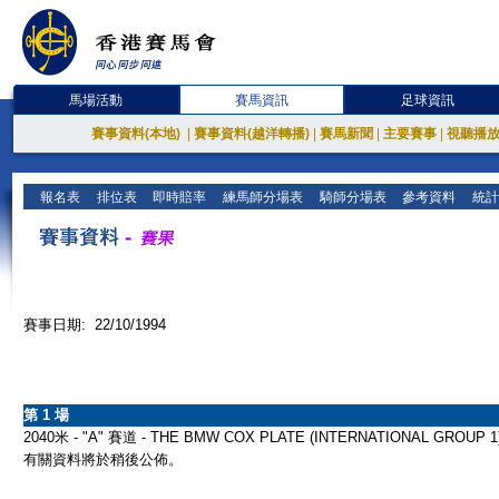
馬場活動
賽馬資訊
足球資訊
賽事資料(本地)
|
賽事資料(越洋轉播)
|
賽馬新聞
|
主要賽事
|
視聽播
報名表
排位表
即時賠率
練馬師分場表
騎師分場表
參考資料
統計
賽事日期: 22/10/1994
第 1 場
2040米 - "A" 賽道 - THE BMW COX PLATE (INTERNATIONAL GROUP 1
有關資料將於稍後公佈。