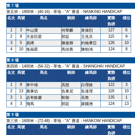
第 7 場
第五班 - 1800米 - (40-16) - 草地 - "A" 賽道 - NANKING HANDICAP
名次
馬號
馬名
騎師
練馬師
實際
檔位
負磅
1
3
127
6
中山寶
何華麟
黃偉烈
2
8
115
9
天皇巨星
郭廷
王兆旦
3
5
126
10
易搏
陳俊輝
約翰摩亞
4
10
124
8
兔福星
馬佳善
陳柏鴻
第 8 場
第四班 - 1400米 - (56-32) - 草地 - "A" 賽道 - SHANGHAI HANDICAP
名次
馬號
馬名
騎師
練馬師
實際
檔位
負磅
1
8
122
3
車中雄
高慈
白理維
2
13
118
10
萬事叻
告東尼
告達理
3
1
135
1
必有餘慶
靳能
岳敦
4
3
124
13
飛馬
郭廷
羅國洲
第 9 場
第三班 - 1600米 - (72-48) - 草地 - "A" 賽道 - HANKOW HANDICAP
名次
馬號
馬名
騎師
練馬師
實際
檔位
負磅