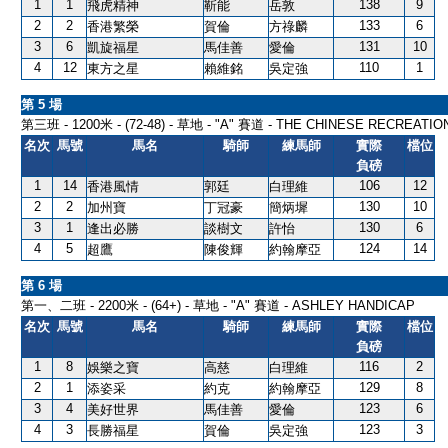
1
1
138
9
飛虎精神
靳能
岳敦
2
2
133
6
香港繁榮
賀倫
方祿麟
3
6
131
10
凱旋福星
馬佳善
愛倫
4
12
110
1
東方之星
賴維銘
吳定強
第 5 場
第三班 - 1200米 - (72-48) - 草地 - "A" 賽道 - THE CHINESE RECREATI
名次
馬號
馬名
騎師
練馬師
實際
檔位
負磅
1
14
106
12
香港風情
郭廷
白理維
2
2
130
10
加州寶
丁冠豪
簡炳墀
3
1
130
6
逢出必勝
談樹文
許怡
4
5
124
14
超鷹
陳俊輝
約翰摩亞
第 6 場
第一、二班 - 2200米 - (64+) - 草地 - "A" 賽道 - ASHLEY HANDICAP
名次
馬號
馬名
騎師
練馬師
實際
檔位
負磅
1
8
116
2
娛樂之寶
高慈
白理維
2
1
129
8
添姿采
約克
約翰摩亞
3
4
123
6
美好世界
馬佳善
愛倫
4
3
123
3
長勝福星
賀倫
吳定強