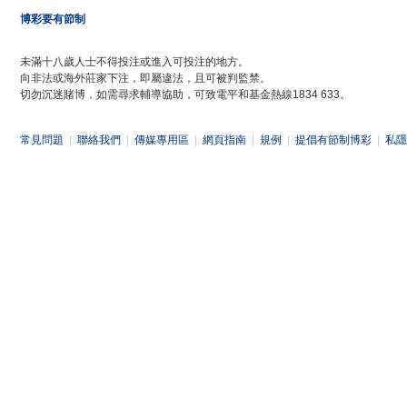
博彩要有節制
未滿十八歲人士不得投注或進入可投注的地方。
向非法或海外莊家下注，即屬違法，且可被判監禁。
切勿沉迷賭博，如需尋求輔導協助，可致電平和基金熱線1834 633。
常見問題
|
聯絡我們
|
傳媒專用區
|
網頁指南
|
規例
|
提倡有節制博彩
|
私隱