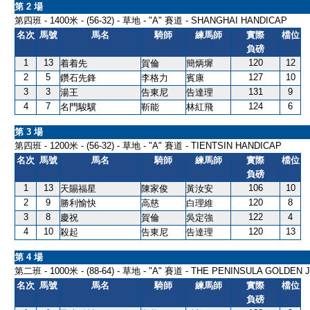
第 2 場
第四班 - 1400米 - (56-32) - 草地 - "A" 賽道 - SHANGHAI HANDICAP
名次
馬號
馬名
騎師
練馬師
實際
檔位
負磅
1
13
120
12
着着先
賀倫
簡炳墀
2
5
127
10
鑽石先鋒
李格力
賓康
3
3
131
9
湯王
告東尼
告達理
4
7
124
6
名門駿驥
靳能
林紅飛
第 3 場
第四班 - 1200米 - (56-32) - 草地 - "A" 賽道 - TIENTSIN HANDICAP
名次
馬號
馬名
騎師
練馬師
實際
檔位
負磅
1
13
106
10
天賜福星
陳家俊
黃汝安
2
9
120
8
勝利愉快
高慈
白理維
3
8
122
4
慶祝
賀倫
吳定強
4
10
120
13
殺起
告東尼
告達理
第 4 場
第二班 - 1000米 - (88-64) - 草地 - "A" 賽道 - THE PENINSULA GOLDEN
名次
馬號
馬名
騎師
練馬師
實際
檔位
負磅