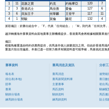
1
11
120
7
花旗之寶
約克
約翰摩亞
2
3
127
6
香港武士
馬佳善
愛倫
3
6
117
11
貝加王子
何華麟
王登平
4
1
132
4
明駿
賀倫
蘭尼
派彩備註：於勝出組合中，「F」代表「任何組合」；「M」則代表「任何次序」
越洋轉播海外賽事資料由當地賽事主辦機構提供，香港賽馬會將根據相關賽果進
備註:
模擬鳥瞰重溫由特約供應商提供，供馬迷作個人娛樂資訊之用。但由於香港馬場
重溫片段出現偏差。本會已盡一切努力務求有關資料盡可能準確，馬會就此並無責
賽事資料
賽馬消息及資訊
分析工
報名表
賽馬消息
速勢能
排位表(本地)
賽馬新聞資料庫
賽日數
賠率
主要賽事
初出馬
賽果
馬匹資料
騎練配
騎師分場表
騎師資料
馬匹搬
練馬師分場表
練馬師資料
貼士指