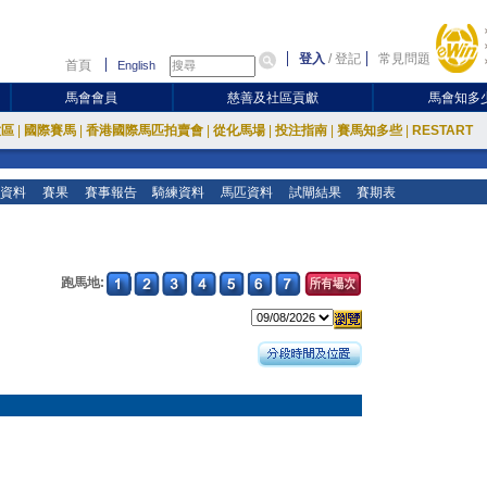
登入
/
登記
常見問題
首頁
English
馬會會員
慈善及社區貢獻
馬會知多
放區
|
國際賽馬
|
香港國際馬匹拍賣會
|
從化馬場
|
投注指南
|
賽馬知多些
|
RESTART
資料
賽果
賽事報告
騎練資料
馬匹資料
試閘結果
賽期表
跑馬地: