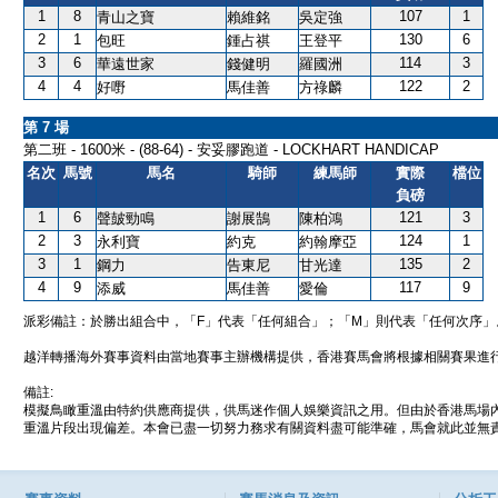
1
8
107
1
青山之寶
賴維銘
吳定強
2
1
130
6
包旺
鍾占祺
王登平
3
6
114
3
華遠世家
錢健明
羅國洲
4
4
122
2
好嘢
馬佳善
方祿麟
第 7 場
第二班 - 1600米 - (88-64) - 安妥膠跑道 - LOCKHART HANDICAP
名次
馬號
馬名
騎師
練馬師
實際
檔位
負磅
1
6
121
3
聲皷勁鳴
謝展鵠
陳柏鴻
2
3
124
1
永利寶
約克
約翰摩亞
3
1
135
2
鋼力
告東尼
甘光達
4
9
117
9
添威
馬佳善
愛倫
派彩備註：於勝出組合中，「F」代表「任何組合」；「M」則代表「任何次序」
越洋轉播海外賽事資料由當地賽事主辦機構提供，香港賽馬會將根據相關賽果進
備註:
模擬鳥瞰重溫由特約供應商提供，供馬迷作個人娛樂資訊之用。但由於香港馬場
重溫片段出現偏差。本會已盡一切努力務求有關資料盡可能準確，馬會就此並無責