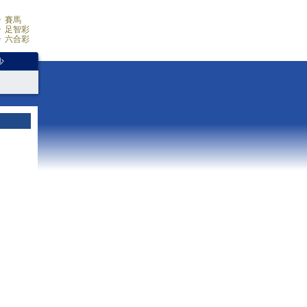
賽馬
足智彩
六合彩
少