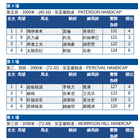
第 4 場
第五班 - 1600米 - (40-16) - 安妥膠跑道 - PATERSON HANDICAP
名次
馬號
馬名
騎師
練馬師
實際
檔位
負磅
1
3
131
4
飛俠泰來
賀倫
黃偉烈
2
8
121
3
高力威
約克
約翰摩亞
3
7
122
2
再逢之光
謝偉豪
謝恩爕
4
4
124
6
太陽世紀
靳能
岳敦
第 5 場
第三、四班 - 2000米 - (72-32) - 安妥膠跑道 - PERCIVAL HANDICAP
名次
馬號
馬名
騎師
練馬師
實際
檔位
負磅
1
4
127
4
超級能源
李格力
賓康
2
7
123
8
確雄
告東尼
王兆旦
3
9
119
2
旺舖首長
謝展鵠
黃汝安
4
6
120
9
星輝報喜
錢健明
羅國洲
第 6 場
第三班 - 1030米 - (72-48) - 安妥膠跑道 - MORRISON HILL HANDICAP
名次
馬號
馬名
騎師
練馬師
實際
檔位
負磅