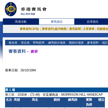
馬場活動
賽馬資訊
足球資訊
賽事資料(本地)
|
賽事資料(越洋轉播)
|
賽馬新聞
|
主要賽事
|
視聽播
報名表
排位表
即時賠率
練馬師分場表
騎師分場表
參考資料
統計
賽事日期: 26/10/1994
第 1 場
第三班 - 1030米 - (72-48) - 安妥膠跑道 - MORRISON HILL HANDICAP
名次
馬號
馬名
騎師
練馬師
實際
檔位
負磅