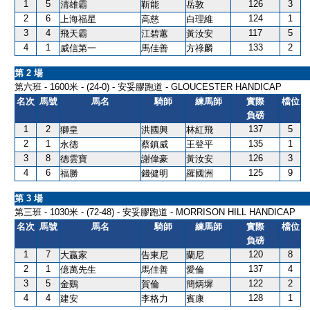
1
5
126
3
清雄霸
靳能
岳敦
2
6
124
1
上海福星
高慈
白理維
3
4
117
5
飛天霸
江碧蕙
黃汝安
4
1
133
2
威信第一
馬佳善
方祿麟
第 2 場
第六班 - 1600米 - (24-0) - 安妥膠跑道 - GLOUCESTER HANDICAP
名次
馬號
馬名
騎師
練馬師
實際
檔位
負磅
1
2
137
5
獅皇
洪國興
林紅飛
2
1
135
1
永德
蔡鎮威
王登平
3
8
126
3
德雲寶
謝偉豪
黃汝安
4
6
125
9
福勝
錢健明
羅國洲
第 3 場
第三班 - 1030米 - (72-48) - 安妥膠跑道 - MORRISON HILL HANDICAP
名次
馬號
馬名
騎師
練馬師
實際
檔位
負磅
1
7
120
8
大贏家
告東尼
蘭尼
2
1
137
4
億萬先生
馬佳善
愛倫
3
5
122
2
金鷄
賀倫
簡炳墀
4
4
128
1
建安
李格力
賓康