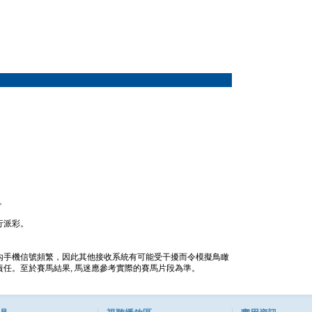
。
行派彩。
內手機信號頻繁，因此其他接收系統有可能受干擾而令模擬鳥瞰
任。至於賽馬結果, 馬迷應參考實際的賽馬片段為準。