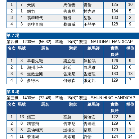
1
7
125
10
天潢
馬佳善
愛倫
2
1
134
5
鋼力
告東尼
甘光達
3
4
130
2
翡翠時代
靳能
岳敦
4
3
128
9
勇往直前
蔡鎮威
王登平
第 7 場
第四班 - 1200米 - (56-32) - 草地 - "B(N)" 賽道 - NATIONAL HANDICAP
名次
馬號
馬名
騎師
練馬師
實際
檔位
負磅
1
3
126
9
早着先鞭
梁立德
陳柏鴻
2
1
123
6
潮州小子
郭廷
白理維
3
6
130
13
無敵金剛
告東尼
告達理
4
8
129
7
多得米
何敬森
張定邦
第 8 場
第三班 - 1400米 - (72-48) - 草地 - "B(N)" 賽道 - SHUN HING HANDICAP
名次
馬號
馬名
騎師
練馬師
實際
檔位
負磅
1
13
122
5
鑽王
高慈
黃汝安
2
8
129
6
踏雪飛
告東尼
告達理
3
3
129
1
萬佛朝宗
談樹文
蘭尼
4
11
124
14
發達城
馬素爾
許怡