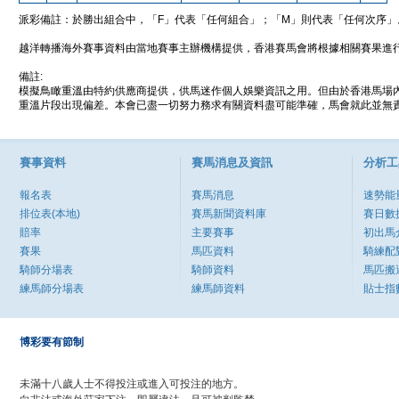
派彩備註：於勝出組合中，「F」代表「任何組合」；「M」則代表「任何次序」
越洋轉播海外賽事資料由當地賽事主辦機構提供，香港賽馬會將根據相關賽果進
備註:
模擬鳥瞰重溫由特約供應商提供，供馬迷作個人娛樂資訊之用。但由於香港馬場
重溫片段出現偏差。本會已盡一切努力務求有關資料盡可能準確，馬會就此並無責
賽事資料
賽馬消息及資訊
分析工
報名表
賽馬消息
速勢能
排位表(本地)
賽馬新聞資料庫
賽日數
賠率
主要賽事
初出馬
賽果
馬匹資料
騎練配
騎師分場表
騎師資料
馬匹搬
練馬師分場表
練馬師資料
貼士指
博彩要有節制
未滿十八歲人士不得投注或進入可投注的地方。