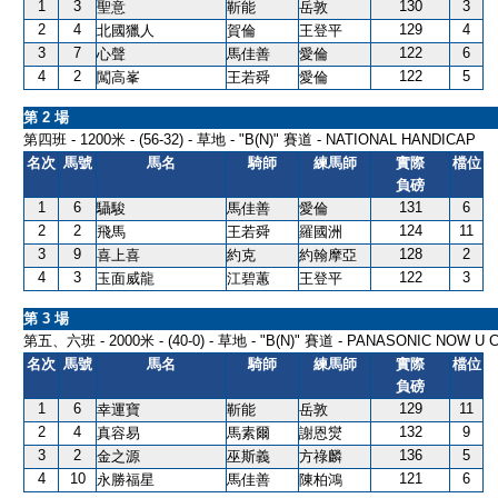
1
3
130
3
聖意
靳能
岳敦
2
4
129
4
北國獵人
賀倫
王登平
3
7
122
6
心聲
馬佳善
愛倫
4
2
122
5
闖高峯
王若舜
愛倫
第 2 場
第四班 - 1200米 - (56-32) - 草地 - "B(N)" 賽道 - NATIONAL HANDICAP
名次
馬號
馬名
騎師
練馬師
實際
檔位
負磅
1
6
131
6
䯀駿
馬佳善
愛倫
2
2
124
11
飛馬
王若舜
羅國洲
3
9
128
2
喜上喜
約克
約翰摩亞
4
3
122
3
玉面威龍
江碧蕙
王登平
第 3 場
第五、六班 - 2000米 - (40-0) - 草地 - "B(N)" 賽道 - PANASONIC NOW U
名次
馬號
馬名
騎師
練馬師
實際
檔位
負磅
1
6
129
11
幸運寶
靳能
岳敦
2
4
132
9
真容易
馬素爾
謝恩爕
3
2
136
5
金之源
巫斯義
方祿麟
4
10
121
6
永勝福星
馬佳善
陳柏鴻