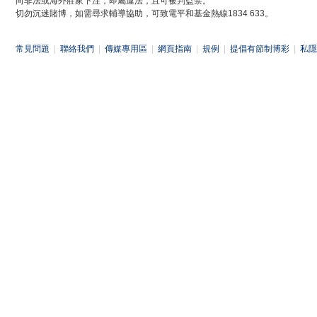
向非法或海外莊家下注，即屬違法，且可被判監禁。
切勿沉迷賭博，如需尋求輔導協助，可致電平和基金熱線1834 633。
常見問題
|
聯絡我們
|
傳媒專用區
|
網頁指南
|
規例
|
提倡有節制博彩
|
私隱