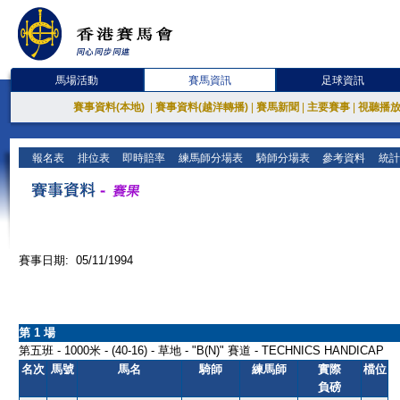
馬場活動
賽馬資訊
足球資訊
賽事資料(本地)
|
賽事資料(越洋轉播)
|
賽馬新聞
|
主要賽事
|
視聽播
報名表
排位表
即時賠率
練馬師分場表
騎師分場表
參考資料
統計
賽事日期: 05/11/1994
第 1 場
第五班 - 1000米 - (40-16) - 草地 - "B(N)" 賽道 - TECHNICS HANDICAP
名次
馬號
馬名
騎師
練馬師
實際
檔位
負磅