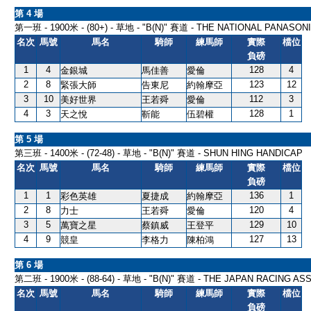
第 4 場
第一班 - 1900米 - (80+) - 草地 - "B(N)" 賽道 - THE NATIONAL PANASON
名次
馬號
馬名
騎師
練馬師
實際
檔位
負磅
1
4
128
4
金銀城
馬佳善
愛倫
2
8
123
12
緊張大師
告東尼
約翰摩亞
3
10
112
3
美好世界
王若舜
愛倫
4
3
128
1
天之悅
靳能
伍碧權
第 5 場
第三班 - 1400米 - (72-48) - 草地 - "B(N)" 賽道 - SHUN HING HANDICAP
名次
馬號
馬名
騎師
練馬師
實際
檔位
負磅
1
1
136
1
彩色英雄
夏捷成
約翰摩亞
2
8
120
4
力士
王若舜
愛倫
3
5
129
10
萬寶之星
蔡鎮威
王登平
4
9
127
13
競皇
李格力
陳柏鴻
第 6 場
第二班 - 1900米 - (88-64) - 草地 - "B(N)" 賽道 - THE JAPAN RACING A
名次
馬號
馬名
騎師
練馬師
實際
檔位
負磅