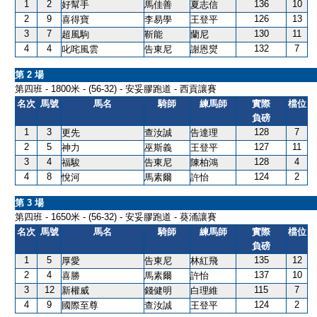
1
2
136
10
好幫手
馬佳善
夏志信
2
9
126
13
喜得寶
李易學
王登平
3
7
130
11
超風駒
靳能
蘭尼
4
4
132
7
叱咤風雲
告東尼
謝恩爕
第 2 場
第四班 - 1800米 - (56-32) - 安妥膠跑道 - 西貢讓賽
名次
馬號
馬名
騎師
練馬師
實際
檔位
負磅
1
3
128
7
更先
查汝誠
告達理
2
5
127
11
神力
巫斯義
王登平
3
4
128
4
福駿
告東尼
陳柏鴻
4
8
124
2
悅河
馬素爾
許怡
第 3 場
第四班 - 1650米 - (56-32) - 安妥膠跑道 - 葵涌讓賽
名次
馬號
馬名
騎師
練馬師
實際
檔位
負磅
1
5
135
12
厚愛
告東尼
林紅飛
2
4
137
10
喜勝
馬素爾
許怡
3
12
115
7
新權威
錢健明
白理維
4
9
124
2
國際至尊
查汝誠
王登平