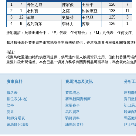
1
7
120
7
男仕之威
陳家俊
王登平
2
1
138
11
永利寶
文羅
約翰摩亞
3
12
125
3
確雄
史提芬
王兆旦
4
9
126
1
名列前茅
李格力
賓康
派彩備註：於勝出組合中，「F」代表「任何組合」；「M」則代表「任何次序」
越洋轉播海外賽事資料由當地賽事主辦機構提供，香港賽馬會將根據相關賽果進
備註:
模擬鳥瞰重溫由特約供應商提供，供馬迷作個人娛樂資訊之用。但由於香港馬場
重溫片段出現偏差。本會已盡一切努力務求有關資料盡可能準確，馬會就此並無責
賽事資料
賽馬消息及資訊
分析工
報名表
賽馬消息
速勢能
排位表(本地)
賽馬新聞資料庫
賽日數
賠率
主要賽事
初出馬
賽果
馬匹資料
騎練配
騎師分場表
騎師資料
馬匹搬
練馬師分場表
練馬師資料
貼士指