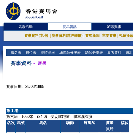
馬場活動
賽馬資訊
足球資訊
賽事資料(本地)
|
賽事資料(越洋轉播)
|
賽馬新聞
|
主要賽事
|
視聽播
報名表
排位表
即時賠率
練馬師分場表
騎師分場表
參考資料
統計
賽事日期: 29/03/1995
第 1 場
第六班 - 1050米 - (24-0) - 安妥膠跑道 - 將軍澳讓賽
名次
馬號
馬名
騎師
練馬師
實際
檔位
負磅