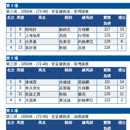
第 4 場
第三班 - 1050米 - (72-48) - 安妥膠跑道 - 荃灣讓賽
名次
馬號
馬名
騎師
練馬師
實際
檔位
負磅
1
9
117
13
啱啱好
蘇錦文
方祿麟
2
7
125
12
上海福星
高慈
白理維
3
3
129
8
出茅蘆
告東尼
約翰摩亞
4
13
118
1
真好運
靳能
岳敦
第 5 場
第三班 - 1050米 - (72-48) - 安妥膠跑道 - 荃灣讓賽
名次
馬號
馬名
騎師
練馬師
實際
檔位
負磅
1
9
111
14
連城寶
余健誠
梁錫麟
2
3
126
13
奇兵突出
巫斯義
方祿麟
3
11
120
11
凱旋之寶
靳能
蘭尼
4
6
122
2
大蘋果
查汝誠
約翰摩亞
第 6 場
第三班 - 1650米 - (72-48) - 安妥膠跑道 - 油塘讓賽
名次
馬號
馬名
騎師
練馬師
實際
檔位
負磅