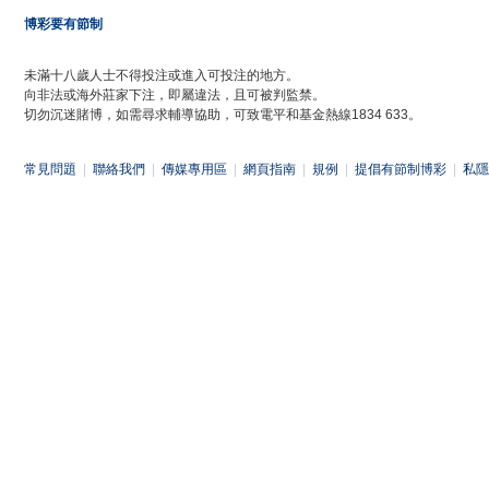
博彩要有節制
未滿十八歲人士不得投注或進入可投注的地方。
向非法或海外莊家下注，即屬違法，且可被判監禁。
切勿沉迷賭博，如需尋求輔導協助，可致電平和基金熱線1834 633。
常見問題
|
聯絡我們
|
傳媒專用區
|
網頁指南
|
規例
|
提倡有節制博彩
|
私隱