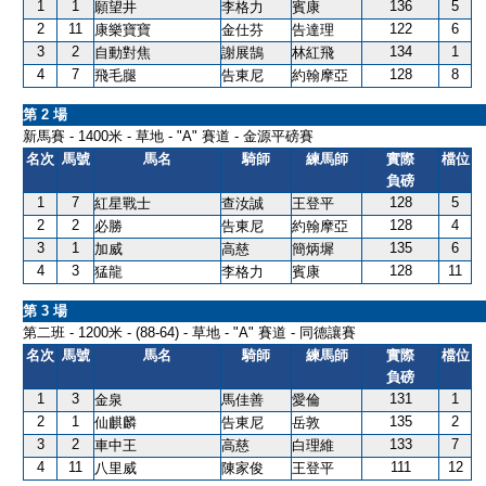
1
1
136
5
願望井
李格力
賓康
2
11
122
6
康樂寶寶
金仕芬
告達理
3
2
134
1
自動對焦
謝展鵠
林紅飛
4
7
128
8
飛毛腿
告東尼
約翰摩亞
第 2 場
新馬賽 - 1400米 - 草地 - "A" 賽道 - 金源平磅賽
名次
馬號
馬名
騎師
練馬師
實際
檔位
負磅
1
7
128
5
紅星戰士
查汝誠
王登平
2
2
128
4
必勝
告東尼
約翰摩亞
3
1
135
6
加威
高慈
簡炳墀
4
3
128
11
猛龍
李格力
賓康
第 3 場
第二班 - 1200米 - (88-64) - 草地 - "A" 賽道 - 同德讓賽
名次
馬號
馬名
騎師
練馬師
實際
檔位
負磅
1
3
131
1
金泉
馬佳善
愛倫
2
1
135
2
仙麒麟
告東尼
岳敦
3
2
133
7
車中王
高慈
白理維
4
11
111
12
八里威
陳家俊
王登平