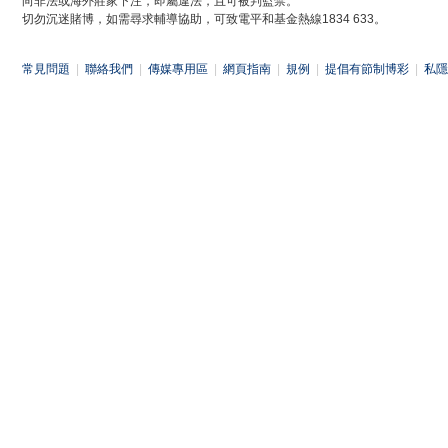
向非法或海外莊家下注，即屬違法，且可被判監禁。
切勿沉迷賭博，如需尋求輔導協助，可致電平和基金熱線1834 633。
常見問題
|
聯絡我們
|
傳媒專用區
|
網頁指南
|
規例
|
提倡有節制博彩
|
私隱