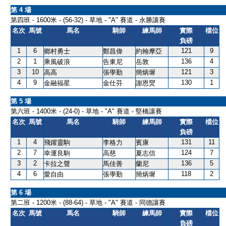
第 4 場
第四班 - 1600米 - (56-32) - 草地 - "A" 賽道 - 永勝讓賽
名次
馬號
馬名
騎師
練馬師
實際
檔位
負磅
1
6
121
9
鄉村勇士
鄭昌偉
約翰摩亞
2
1
136
4
乘風破浪
告東尼
岳敦
3
10
121
3
高高
張學勤
簡炳墀
4
9
130
1
金融福星
金仕芬
謝恩爕
第 5 場
第六班 - 1400米 - (24-0) - 草地 - "A" 賽道 - 堅橋讓賽
名次
馬號
馬名
騎師
練馬師
實際
檔位
負磅
1
4
131
11
飛躍靈駒
李格力
賓康
2
7
124
7
幸運良駒
高慈
夏志信
3
2
136
5
卡拉之聲
馬佳善
蘭尼
4
6
118
2
愛自由
張學勤
簡炳墀
第 6 場
第二班 - 1200米 - (88-64) - 草地 - "A" 賽道 - 同德讓賽
名次
馬號
馬名
騎師
練馬師
實際
檔位
負磅