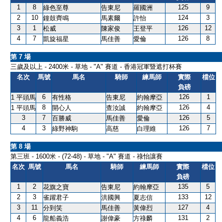
1
8
125
9
綠色至尊
告東尼
羅國洲
2
10
124
3
鐘鼓齊鳴
馬素爾
許怡
3
1
126
12
松威
陳家俊
王登平
4
7
126
8
凱旋福星
馬佳善
愛倫
第 7 場
三歲及以上 - 2400米 - 草地 - "A" 賽道 - 香港冠軍暨遮打杯賽
名次
馬號
馬名
騎師
練馬師
實際
檔位
負磅
6
126
1
1 平頭馬
有性格
告東尼
約翰摩亞
8
126
4
1 平頭馬
開心人
查汝誠
約翰摩亞
3
7
126
5
百勝威
馬佳善
愛倫
4
3
126
7
綠野神駒
高慈
白理維
第 8 場
第三班 - 1600米 - (72-48) - 草地 - "A" 賽道 - 祿怡讓賽
名次
馬號
馬名
騎師
練馬師
實際
檔位
負磅
1
2
135
5
花旗之寶
告東尼
約翰摩亞
2
3
133
12
雀躍君子
洪國興
夏志信
3
11
127
4
分到笑
馬佳善
黃偉烈
4
6
131
2
龍船義浩
謝偉豪
方祿麟