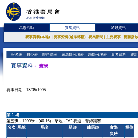
馬場活動
賽馬資訊
足球資訊
賽事資料(本地)
|
賽事資料(越洋轉播)
|
賽馬新聞
|
主要賽事
|
視聽播
報名表
排位表
即時賠率
練馬師分場表
騎師分場表
參考資料
統計
賽事日期: 13/05/1995
第 1 場
第五班 - 1200米 - (40-16) - 草地 - "A" 賽道 - 奪錦讓賽
名次
馬號
馬名
騎師
練馬師
實際
檔位
負磅