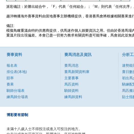
派彩備註：於勝出組合中，「F」代表「任何組合」；「M」則代表「任何次序」
越洋轉播海外賽事資料由當地賽事主辦機構提供，香港賽馬會將根據相關賽果進
備註:
模擬鳥瞰重溫由特約供應商提供，供馬迷作個人娛樂資訊之用。但由於香港馬場
重溫片段出現偏差。本會已盡一切努力務求有關資料盡可能準確，馬會就此並無責
賽事資料
賽馬消息及資訊
分析工
報名表
賽馬消息
速勢能
排位表(本地)
賽馬新聞資料庫
賽日數
賠率
主要賽事
初出馬
賽果
馬匹資料
騎練配
騎師分場表
騎師資料
馬匹搬
練馬師分場表
練馬師資料
貼士指
博彩要有節制
未滿十八歲人士不得投注或進入可投注的地方。