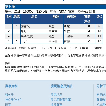
第 9 場
第一、二班 - 1600米 - (120-64) - 草地 - "B(N)" 賽道 - 景光分組讓賽
名次
馬號
馬名
騎師
練馬師
實際
檔位
負磅
1
4
128
5
霹靂火
佩恩
蘭尼
2
2
133
13
奪魁
馬素爾
岳敦
3
14
118
14
娛樂之寶
高慈
白理維
4
8
122
12
巴沙
馬佳善
愛倫
派彩備註：於勝出組合中，「F」代表「任何組合」；「M」則代表「任何次序」
越洋轉播海外賽事資料由當地賽事主辦機構提供，香港賽馬會將根據相關賽果進
備註:
模擬鳥瞰重溫由特約供應商提供，供馬迷作個人娛樂資訊之用。但由於香港馬場
重溫片段出現偏差。本會已盡一切努力務求有關資料盡可能準確，馬會就此並無責
賽事資料
賽馬消息及資訊
分析工
報名表
賽馬消息
速勢能
排位表(本地)
賽馬新聞資料庫
賽日數
賠率
主要賽事
初出馬