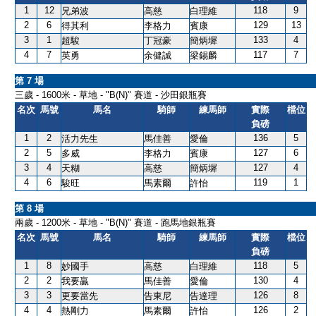
1
12
118
9
兄弟波
高慈
白理維
2
6
129
13
得其利
李格力
賓康
3
1
133
4
超駿
丁冠豪
簡炳墀
4
7
117
7
英勇
余健誠
梁錫麟
第 7 場
三歲 - 1600米 - 草地 - "B(N)" 賽道 - 沙田銀瓶賽
名次
馬號
馬名
騎師
練馬師
實際
檔位
負磅
1
2
136
5
活力先生
馬佳善
愛倫
2
5
127
6
多威
李格力
賓康
3
4
127
4
天糊
高慈
簡炳墀
4
6
119
1
駿旺
馬素爾
許怡
第 8 場
兩歲 - 1200米 - 草地 - "B(N)" 賽道 - 跑馬地銀瓶賽
名次
馬號
馬名
騎師
練馬師
實際
檔位
負磅
1
8
118
5
妙國手
高慈
白理維
2
2
130
4
我要贏
馬佳善
愛倫
3
3
126
8
更要當先
告東尼
告達理
4
4
126
2
熱剛力
馬素爾
許怡