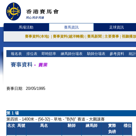
馬場活動
賽馬資訊
足球資訊
賽事資料(本地)
|
賽事資料(越洋轉播)
|
賽馬新聞
|
主要賽事
|
視聽播
報名表
排位表
即時賠率
練馬師分場表
騎師分場表
參考資料
統計
賽事日期: 20/05/1995
第 1 場
第四班 - 1400米 - (56-32) - 草地 - "B(N)" 賽道 - 大圍讓賽
名次
馬號
馬名
騎師
練馬師
實際
檔位
負磅