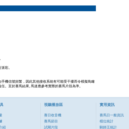
。
行派彩。
內手機信號頻繁，因此其他接收系統有可能受干擾而令模擬鳥瞰
任。至於賽馬結果, 馬迷應參考實際的賽馬片段為準。
具
視聽播放區
實用資訊
量
賽日收音機
賽馬日一般資訊
據
賽馬節目
檔位統計
介紹
試閘片段
騎師王統計