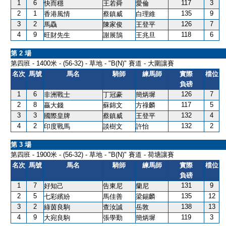
1
6
117
3
快而穩
王若舜
愛倫
2
1
135
9
香港風情
蔡鎮威
白理維
3
2
126
7
馬驫
陳家俊
王登平
4
9
118
6
旺財先生
謝展鵠
王兆旦
第 2 場
第四班 - 1400米 - (56-32) - 草地 - "B(N)" 賽道 - 大圍讓賽
名次
馬號
馬名
騎師
練馬師
實際
檔位
負磅
1
6
126
7
非洲戰士
丁冠豪
簡炳墀
2
8
117
5
贏大錢
蘇錦文
方祿麟
3
3
132
4
國際皇牌
蔡鎮威
王登平
4
2
132
2
印度戰馬
談樹文
許怡
第 3 場
第四班 - 1900米 - (56-32) - 草地 - "B(N)" 賽道 - 荷塘讓賽
名次
馬號
馬名
騎師
練馬師
實際
檔位
負磅
1
7
131
9
好知己
告東尼
蘭尼
2
5
135
12
七彩繽紛
馬佳善
梁錫麟
3
2
138
13
綠茵良駒
查汝誠
岳敦
4
9
119
3
大宛良駒
張學勤
簡炳墀