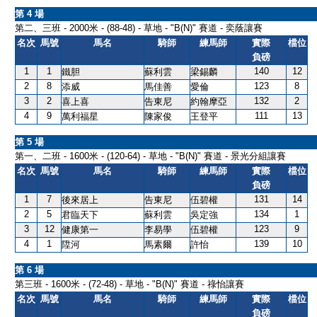
第 4 場
第二、三班 - 2000米 - (88-48) - 草地 - "B(N)" 賽道 - 奕蔭讓賽
名次
馬號
馬名
騎師
練馬師
實際
檔位
負磅
1
1
140
12
鐵胆
蘇利雲
梁錫麟
2
8
123
8
添威
馬佳善
愛倫
3
2
132
2
喜上喜
告東尼
約翰摩亞
4
9
111
13
萬利福星
陳家俊
王登平
第 5 場
第一、二班 - 1600米 - (120-64) - 草地 - "B(N)" 賽道 - 景光分組讓賽
名次
馬號
馬名
騎師
練馬師
實際
檔位
負磅
1
7
131
14
後來居上
告東尼
伍碧權
2
5
134
1
君臨天下
蘇利雲
吳定強
3
12
123
9
健康第一
李易學
伍碧權
4
1
139
10
陞河
馬素爾
許怡
第 6 場
第三班 - 1600米 - (72-48) - 草地 - "B(N)" 賽道 - 祿怡讓賽
名次
馬號
馬名
騎師
練馬師
實際
檔位
負磅