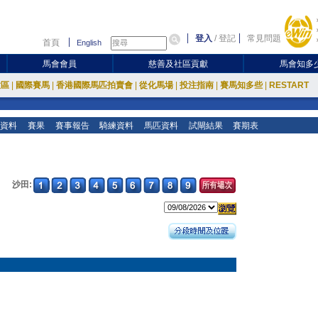
登入
/
登記
常見問題
首頁
English
馬會會員
慈善及社區貢獻
馬會知多
放區
|
國際賽馬
|
香港國際馬匹拍賣會
|
從化馬場
|
投注指南
|
賽馬知多些
|
RESTART
資料
賽果
賽事報告
騎練資料
馬匹資料
試閘結果
賽期表
沙田: