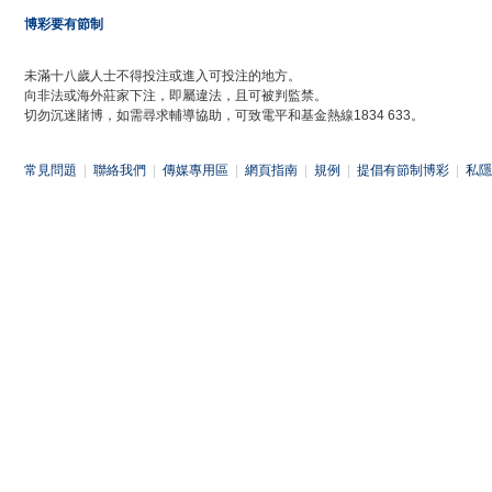
博彩要有節制
未滿十八歲人士不得投注或進入可投注的地方。
向非法或海外莊家下注，即屬違法，且可被判監禁。
切勿沉迷賭博，如需尋求輔導協助，可致電平和基金熱線1834 633。
常見問題
|
聯絡我們
|
傳媒專用區
|
網頁指南
|
規例
|
提倡有節制博彩
|
私隱