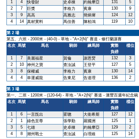
1
4
131
5
快發財
史卓棟
約翰摩亞
2
7
130
9
巨獎
李格力
賓康
3
9
124
12
高高
高雅志
簡炳墀
4
14
119
10
真材實料
馬佳善
陳柏鴻
第 2 場
第五、六班 - 2000米 - (40-0) - 草地 - "A+2(N)" 賽道 - 修打蘭讓賽
名次
馬號
馬名
騎師
練馬師
實際
檔位
負磅
1
7
132
3
美麗福星
賀倫
謝恩爕
2
10
127
5
神州之寶
查汝誠
王登平
3
8
130
14
保權威
李格力
賓康
4
4
136
2
幸運威龍
告東尼
告達理
第 3 場
第一、二班 - 1200米 - (120-64) - 草地 - "A+2(N)" 賽道 - 滙豐百週年
名次
馬號
馬名
騎師
練馬師
實際
檔位
負磅
1
6
127
12
一言旣出
霍聰
大衛希斯
2
1
125
1
綠色至尊
張學勤
羅國洲
3
5
129
2
七雄
史卓棟
約翰摩亞
4
8
125
14
潮州戰士
查汝誠
白理維