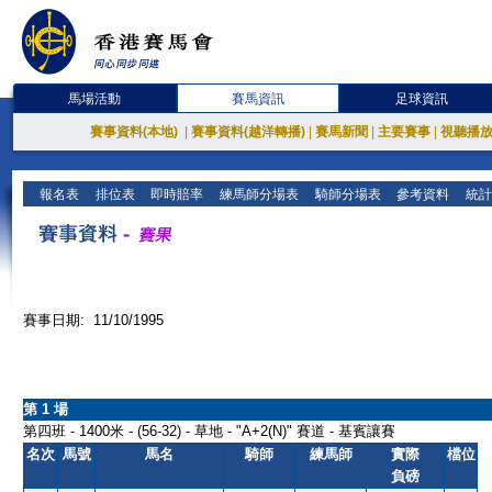
馬場活動
賽馬資訊
足球資訊
賽事資料(本地)
|
賽事資料(越洋轉播)
|
賽馬新聞
|
主要賽事
|
視聽播
報名表
排位表
即時賠率
練馬師分場表
騎師分場表
參考資料
統計
賽事日期: 11/10/1995
第 1 場
第四班 - 1400米 - (56-32) - 草地 - "A+2(N)" 賽道 - 基賓讓賽
名次
馬號
馬名
騎師
練馬師
實際
檔位
負磅