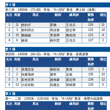
第 4 場
第三班 - 1900米 - (72-48) - 草地 - "A+2(N)" 賽道 - 摩士杯（讓賽）
名次
馬號
馬名
騎師
練馬師
實際
檔位
負磅
1
11
119
11
精叻仔
霍聰
王兆旦
2
3
132
10
順利而出
馬佳善
梁定華
3
10
121
4
樂融融
李易學
陳柏鴻
4
6
127
2
確雄
蘇利雲
王兆旦
第 5 場
第四班 - 1400米 - (56-32) - 草地 - "A+2(N)" 賽道 - 基賓讓賽
名次
馬號
馬名
騎師
練馬師
實際
檔位
負磅
1
1
133
2
貴麗堂皇
嚴顯強
賓康
2
2
135
10
快樂飛俠
萬寧
岳敦
3
3
134
12
彩色世界
謝偉豪
梁定華
4
13
120
5
大宛良駒
高雅志
簡炳墀
第 6 場
第一、二班 - 1200米 - (120-64) - 草地 - "A+2(N)" 賽道 - 滙豐分組讓賽
名次
馬號
馬名
騎師
練馬師
實際
檔位
負磅