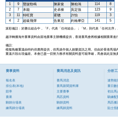
1
9
114
8
聲皷勁鳴
陳家俊
陳柏鴻
2
7
123
9
本能
史卓棟
吳定強
3
11
119
3
特旺寶
霍聰
許怡
4
2
141
5
超級飛彈
告東尼
約翰摩亞
派彩備註：於勝出組合中，「F」代表「任何組合」；「M」則代表「任何次序」
越洋轉播海外賽事資料由當地賽事主辦機構提供，香港賽馬會將根據相關賽果進
備註:
模擬鳥瞰重溫由特約供應商提供，供馬迷作個人娛樂資訊之用。但由於香港馬場
重溫片段出現偏差。本會已盡一切努力務求有關資料盡可能準確，馬會就此並無責
賽事資料
賽馬消息及資訊
分析工
報名表
賽馬消息
速勢能
排位表(本地)
賽馬新聞資料庫
賽日數
賠率
主要賽事
初出馬
賽果
馬匹資料
騎練配
騎師分場表
騎師資料
馬匹搬
練馬師分場表
練馬師資料
貼士指