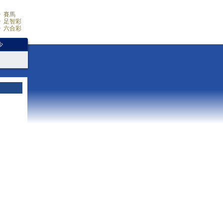
賽馬
足智彩
六合彩
少