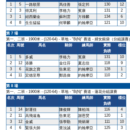
1
5
130
12
一路順景
馬佳善
張定邦
2
3
131
2
得其利
李格力
賓康
3
1
134
6
紐西蘭金
蘇利雲
方祿麟
4
8
121
10
生生猛猛
何華麟
約翰摩亞
第 7 場
第一、二班 - 1900米 - (120-64) - 草地 - "B(N)" 賽道 - 婦女銀袋（分組讓賽
名次
馬號
馬名
騎師
練馬師
實際
檔位
負磅
1
5
131
10
多威
李格力
賓康
2
12
118
9
添勝
金仕芬
夏志信
3
6
128
1
花旗之寶
告東尼
約翰摩亞
4
11
110
2
宏德至尊
鄭昌偉
約翰摩亞
第 8 場
第一、二班 - 1900米 - (120-64) - 草地 - "B(N)" 賽道 - 蓮花分組讓賽
名次
馬號
馬名
騎師
練馬師
實際
檔位
負磅
1
14
116
4
財運佳
陳俊輝
陳柏鴻
2
11
120
1
高飛遠逸
告東尼
謝恩爕
3
12
111
10
金威
張學勤
簡炳墀
4
6
125
3
緊張大師
查汝誠
約翰摩亞