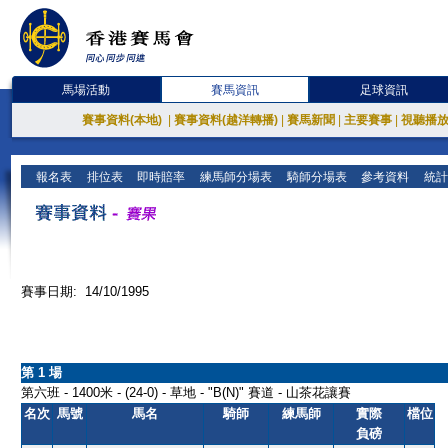
馬場活動
賽馬資訊
足球資訊
賽事資料(本地)
|
賽事資料(越洋轉播)
|
賽馬新聞
|
主要賽事
|
視聽播
報名表
排位表
即時賠率
練馬師分場表
騎師分場表
參考資料
統計
賽事日期: 14/10/1995
第 1 場
第六班 - 1400米 - (24-0) - 草地 - "B(N)" 賽道 - 山茶花讓賽
名次
馬號
馬名
騎師
練馬師
實際
檔位
負磅