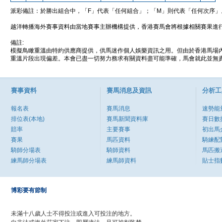
派彩備註：於勝出組合中，「F」代表「任何組合」；「M」則代表「任何次序」
越洋轉播海外賽事資料由當地賽事主辦機構提供，香港賽馬會將根據相關賽果進
備註:
模擬鳥瞰重溫由特約供應商提供，供馬迷作個人娛樂資訊之用。但由於香港馬場
重溫片段出現偏差。本會已盡一切努力務求有關資料盡可能準確，馬會就此並無責
賽事資料
賽馬消息及資訊
分析工
報名表
賽馬消息
速勢能
排位表(本地)
賽馬新聞資料庫
賽日數
賠率
主要賽事
初出馬
賽果
馬匹資料
騎練配
騎師分場表
騎師資料
馬匹搬
練馬師分場表
練馬師資料
貼士指
博彩要有節制
未滿十八歲人士不得投注或進入可投注的地方。