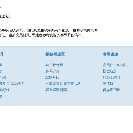
。
行派彩。
內手機信號頻繁，因此其他接收系統有可能受干擾而令模擬鳥瞰
任。至於賽馬結果, 馬迷應參考實際的賽馬片段為準。
具
視聽播放區
實用資訊
量
賽日收音機
賽馬日一般資訊
據
賽馬節目
檔位統計
介紹
試閘片段
騎師王統計
對及初岀馬成績
自購馬來港前賽事片段
靈活玩
遷紀錄
賽馬娛樂新聞
傳媒專用區
數