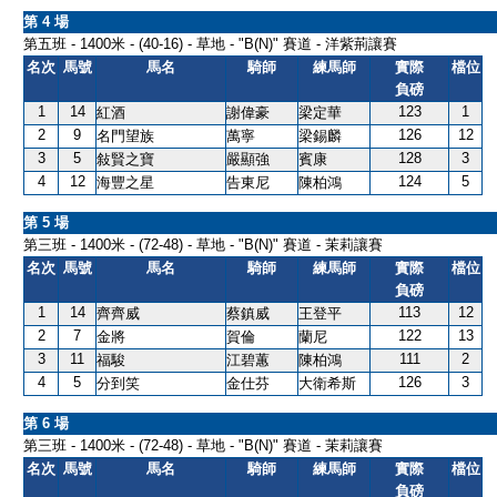
第 4 場
第五班 - 1400米 - (40-16) - 草地 - "B(N)" 賽道 - 洋紫荊讓賽
名次
馬號
馬名
騎師
練馬師
實際
檔位
負磅
1
14
123
1
紅酒
謝偉豪
梁定華
2
9
126
12
名門望族
萬寧
梁錫麟
3
5
128
3
敍賢之寶
嚴顯強
賓康
4
12
124
5
海豐之星
告東尼
陳柏鴻
第 5 場
第三班 - 1400米 - (72-48) - 草地 - "B(N)" 賽道 - 茉莉讓賽
名次
馬號
馬名
騎師
練馬師
實際
檔位
負磅
1
14
113
12
齊齊威
蔡鎮威
王登平
2
7
122
13
金將
賀倫
蘭尼
3
11
111
2
福駿
江碧蕙
陳柏鴻
4
5
126
3
分到笑
金仕芬
大衛希斯
第 6 場
第三班 - 1400米 - (72-48) - 草地 - "B(N)" 賽道 - 茉莉讓賽
名次
馬號
馬名
騎師
練馬師
實際
檔位
負磅