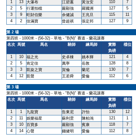
1
13
110
7
大瀑布
江碧蕙
黃汝安
2
5
127
5
行運拍檔
嚴顯強
羅國洲
3
9
115
11
旺財伯樂
余健誠
王兆旦
4
2
127
9
佳滿寶
曾超祺
張定邦
第 2 場
第四班 - 1000米 - (56-32) - 草地 - "B(N)" 賽道 - 蘭花讓賽
名次
馬號
馬名
騎師
練馬師
實際
檔位
負磅
1
10
121
4
福之光
史卓棟
姚本輝
2
5
128
8
肯定佳
萬寧
岳敦
3
3
130
7
凱旋之寶
賀倫
蘭尼
4
12
112
6
凱聲
王若舜
愛倫
第 3 場
第四班 - 1000米 - (56-32) - 草地 - "B(N)" 賽道 - 蘭花讓賽
名次
馬號
馬名
騎師
練馬師
實際
檔位
負磅
1
1
130
12
九龍寶
告東尼
許怡
2
11
121
1
娛樂福星
蘇利雲
陳柏鴻
3
10
118
7
百寶多
嚴顯強
賓康
4
14
112
8
心聲
錢健明
愛倫