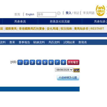
登入
/
登記
常見問題
首頁
English
馬會會員
慈善及社區貢獻
馬會知多
放區
|
國際賽馬
|
香港國際馬匹拍賣會
|
從化馬場
|
投注指南
|
賽馬知多些
|
RESTART
資料
賽果
賽事報告
騎練資料
馬匹資料
試閘結果
賽期表
沙田: