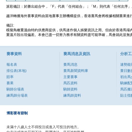
派彩備註：於勝出組合中，「F」代表「任何組合」；「M」則代表「任何次序」
越洋轉播海外賽事資料由當地賽事主辦機構提供，香港賽馬會將根據相關賽果進
備註:
模擬鳥瞰重溫由特約供應商提供，供馬迷作個人娛樂資訊之用。但由於香港馬場
重溫片段出現偏差。本會已盡一切努力務求有關資料盡可能準確，馬會就此並無責
賽事資料
賽馬消息及資訊
分析工
報名表
賽馬消息
速勢能
排位表(本地)
賽馬新聞資料庫
賽日數
賠率
主要賽事
初出馬
賽果
馬匹資料
騎練配
騎師分場表
騎師資料
馬匹搬
練馬師分場表
練馬師資料
貼士指
博彩要有節制
未滿十八歲人士不得投注或進入可投注的地方。