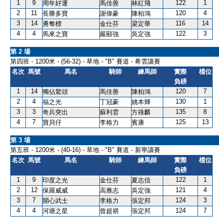
1
9
122
1
周年好運
馬佳善
林紅飛
2
11
120
4
長勝多寶
謝偉豪
陳柏鴻
3
14
116
14
勇奪標
金仕芬
梁定華
4
4
122
3
馬來之寶
嚴顯強
吳定強
第 2 場
第四班 - 1200米 - (56-32) - 草地 - "B" 賽道 - 希雲讓賽
名次
馬號
馬名
騎師
練馬師
實際
檔位
負磅
1
14
120
7
獨佔鰲頭
馬佳善
陳柏鴻
2
4
130
1
福之光
丁冠豪
姚本輝
3
3
135
8
奇兵突出
蘇利雲
方祿麟
4
7
125
13
寶貝仔
李格力
賓康
第 3 場
第五班 - 1200米 - (40-16) - 草地 - "B" 賽道 - 新寧讓賽
名次
馬號
馬名
騎師
練馬師
實際
檔位
負磅
1
9
122
1
印度之光
金仕芬
夏志信
2
12
121
4
保羅威威
高雅志
吳定強
3
7
124
3
開心武士
李格力
張定邦
4
4
124
7
河塘之星
曾超祺
張定邦