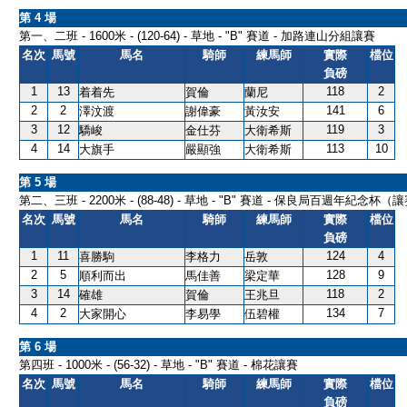
第 4 場
第一、二班 - 1600米 - (120-64) - 草地 - "B" 賽道 - 加路連山分組讓賽
名次
馬號
馬名
騎師
練馬師
實際
檔位
負磅
1
13
118
2
着着先
賀倫
蘭尼
2
2
141
6
澤汶渡
謝偉豪
黃汝安
3
12
119
3
驕峻
金仕芬
大衛希斯
4
14
113
10
大旗手
嚴顯強
大衛希斯
第 5 場
第二、三班 - 2200米 - (88-48) - 草地 - "B" 賽道 - 保良局百週年紀念杯（
名次
馬號
馬名
騎師
練馬師
實際
檔位
負磅
1
11
124
4
喜勝駒
李格力
岳敦
2
5
128
9
順利而出
馬佳善
梁定華
3
14
118
2
確雄
賀倫
王兆旦
4
2
134
7
大家開心
李易學
伍碧權
第 6 場
第四班 - 1000米 - (56-32) - 草地 - "B" 賽道 - 棉花讓賽
名次
馬號
馬名
騎師
練馬師
實際
檔位
負磅