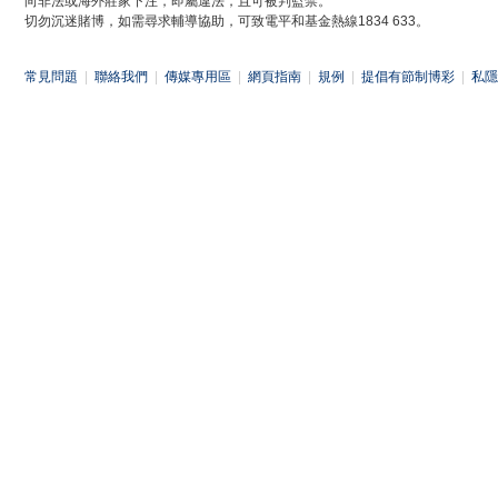
向非法或海外莊家下注，即屬違法，且可被判監禁。
切勿沉迷賭博，如需尋求輔導協助，可致電平和基金熱線1834 633。
常見問題
|
聯絡我們
|
傳媒專用區
|
網頁指南
|
規例
|
提倡有節制博彩
|
私隱