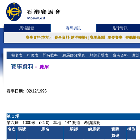
馬場活動
賽馬資訊
足球資訊
賽事資料(本地)
|
賽事資料(越洋轉播)
|
賽馬新聞
|
主要賽事
|
視聽播
報名表
排位表
即時賠率
練馬師分場表
騎師分場表
參考資料
統計
賽事日期: 02/12/1995
第 1 場
第六班 - 1000米 - (24-0) - 草地 - "B" 賽道 - 希慎讓賽
名次
馬號
馬名
騎師
練馬師
實際
檔位
負磅