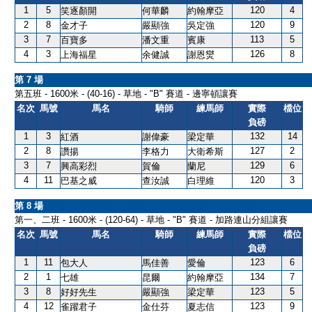
1
5
120
4
笑逐顏開
何華麟
約翰摩亞
2
8
120
9
金才子
嚴顯強
吳定強
3
7
113
5
百寶多
潘文重
賓康
4
3
126
8
上海福星
余健誠
謝恩爕
第 7 場
第五班 - 1600米 - (40-16) - 草地 - "B" 賽道 - 邊寧頓讓賽
名次
馬號
馬名
騎師
練馬師
實際
檔位
負磅
1
3
132
14
紅酒
謝偉豪
梁定華
2
8
127
2
讚揚
李格力
大衛希斯
3
7
129
6
興高彩烈
賀倫
蘭尼
4
11
120
3
巴基之威
查汝誠
白理維
第 8 場
第一、二班 - 1600米 - (120-64) - 草地 - "B" 賽道 - 加路連山分組讓賽
名次
馬號
馬名
騎師
練馬師
實際
檔位
負磅
1
11
123
6
包大人
馬佳善
愛倫
2
1
134
7
七雄
昆爾
約翰摩亞
3
8
123
5
好好先生
嚴顯強
梁定華
4
12
123
9
雀躍君子
金仕芬
夏志信