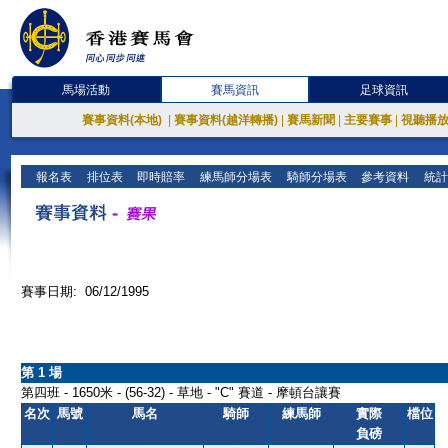
馬場活動
賽馬資訊
足球資訊
賽事資料(本地)
|
賽事資料(越洋轉播)
|
賽馬新聞
|
主要賽事
|
視聽播
報名表
排位表
即時賠率
練馬師分場表
騎師分場表
參考資料
統計
賽事日期: 06/12/1995
第 1 場
第四班 - 1650米 - (56-32) - 草地 - "C" 賽道 - 摩頓台讓賽
名次
馬號
馬名
騎師
練馬師
實際
檔位
負磅