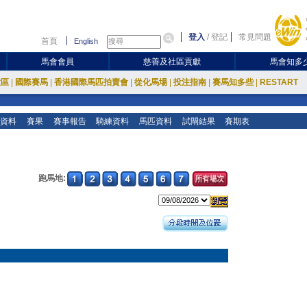
登入
/
登記
常見問題
首頁
English
馬會會員
慈善及社區貢獻
馬會知多
放區
|
國際賽馬
|
香港國際馬匹拍賣會
|
從化馬場
|
投注指南
|
賽馬知多些
|
RESTART
資料
賽果
賽事報告
騎練資料
馬匹資料
試閘結果
賽期表
跑馬地: