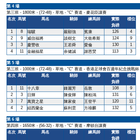
第 4 場
第三班 - 1800米 - (72-48) - 草地 - "C" 賽道 - 麥花臣讓賽
名次
馬號
馬名
騎師
練馬師
實際
檔位
負磅
1
8
126
4
瑞驥
嚴顯強
賓康
2
9
124
9
威信福將
談樹文
大衛希斯
3
3
130
1
慶豐收
王若舜
愛倫
4
11
113
3
金融福星
余健誠
謝恩爕
第 5 場
第三班 - 1000米 - (72-48) - 草地 - "C" 賽道 - 香港足球會百週年紀念挑
名次
馬號
馬名
騎師
練馬師
實際
檔位
負磅
1
11
108
9
十八章
鍾麗芳
岳敦
2
3
131
6
日輝
陳俊輝
陳柏鴻
3
7
120
11
萬寶之星
陳家俊
王登平
4
2
132
5
紐西蘭金
蘇利雲
方祿麟
第 6 場
第四班 - 1650米 - (56-32) - 草地 - "C" 賽道 - 摩頓台讓賽
名次
馬號
馬名
騎師
練馬師
實際
檔位
負磅