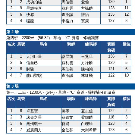
1
2
139
1
成功拍檔
馬佳善
愛倫
2
9
128
11
星輝報喜
蘇利雲
方祿麟
3
6
135
12
快感
查汝誠
許怡
4
4
137
8
猛龍
李格力
賓康
第 2 場
第四班 - 2200米 - (56-32) - 草地 - "C" 賽道 - 修頓讓賽
名次
馬號
馬名
騎師
練馬師
實際
檔位
負磅
1
1
136
7
天河巨星
謝展鵠
王兆旦
2
5
129
5
信自己
蘇利雲
方祿麟
3
8
121
6
財駿
馬佳善
陳柏鴻
4
7
122
10
龍山聖驥
查汝誠
林紅飛
第 3 場
第一、二班 - 1200米 - (64+) - 草地 - "C" 賽道 - 掃桿埔分組讓賽
名次
馬號
馬名
騎師
練馬師
實際
檔位
負磅
1
8
122
2
卓基寶
萬寧
夏志信
2
3
118
3
珠寶之星
蘇錦文
梁錫麟
3
6
123
4
潮州戰士
靳能
白理維
4
7
123
6
威震四方
金仕芬
大衛希斯