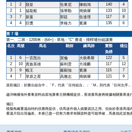
1
2
140
4
競皇
告東尼
陳柏鴻
2
1
133
10
猛龍船
張學勤
簡炳墀
3
7
117
8
新葉
郭廷
告達理
4
4
135
6
巨獎
李格力
賓康
第 7 場
第一、二班 - 1200米 - (64+) - 草地 - "C" 賽道 - 掃桿埔分組讓賽
名次
馬號
馬名
騎師
練馬師
實際
檔位
負磅
1
6
122
5
一言旣出
賀倫
大衛希斯
2
10
117
12
貴族英雄
蘇利雲
方祿麟
3
9
115
7
蝦王
嚴顯強
賓康
4
7
121
9
草原之星
高雅志
簡炳墀
派彩備註：於勝出組合中，「F」代表「任何組合」；「M」則代表「任何次序」
越洋轉播海外賽事資料由當地賽事主辦機構提供，香港賽馬會將根據相關賽果進
備註:
模擬鳥瞰重溫由特約供應商提供，供馬迷作個人娛樂資訊之用。但由於香港馬場
重溫片段出現偏差。本會已盡一切努力務求有關資料盡可能準確，馬會就此並無責