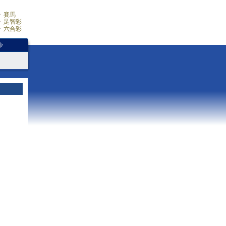
賽馬
足智彩
六合彩
少