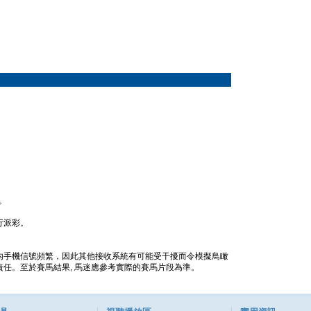
。
行派彩。
內手機信號頻繁，因此其他接收系統有可能受干擾而令模擬鳥瞰
任。至於賽馬結果, 馬迷應參考實際的賽馬片段為準。