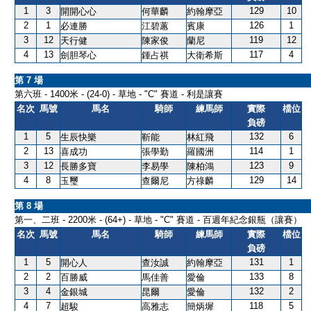
1
3
129
10
開開心心
何華麟
約翰摩亞
2
1
126
1
必連勝
江碧蕙
賓康
3
12
119
12
天行健
陳家俊
蘭尼
4
13
117
4
劍胆琴心
鍾占祺
大衛希斯
第 7 場
第六班 - 1400米 - (24-0) - 草地 - "C" 賽道 - 利是讓賽
名次
馬號
馬名
騎師
練馬師
實際
檔位
負磅
1
5
132
6
生辰快樂
靳能
林紅飛
2
13
114
1
喜成功
張學勤
羅國洲
3
12
123
9
長勝多寶
李易學
陳柏鴻
4
8
129
14
玉璽
查爾尼
方祿麟
第 8 場
第一、二班 - 2200米 - (64+) - 草地 - "C" 賽道 - 百週年紀念銀瓶（讓賽）
名次
馬號
馬名
騎師
練馬師
實際
檔位
負磅
1
5
131
1
開心人
查汝誠
約翰摩亞
2
2
133
8
百勝威
馬佳善
愛倫
3
4
132
2
金銀城
昆爾
愛倫
4
7
118
5
超駿
高雅志
簡炳墀