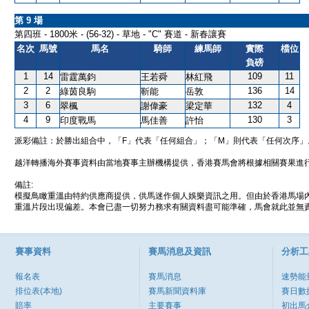
第 9 場
第四班 - 1800米 - (56-32) - 草地 - "C" 賽道 - 新春讓賽
名次
馬號
馬名
騎師
練馬師
實際
檔位
負磅
1
14
109
11
雷霆萬鈞
王若舜
林紅飛
2
2
136
14
綠茵良駒
靳能
岳敦
3
6
132
4
翠楓
謝偉豪
梁定華
4
9
130
3
印度戰馬
馬佳善
許怡
派彩備註：於勝出組合中，「F」代表「任何組合」；「M」則代表「任何次序」
越洋轉播海外賽事資料由當地賽事主辦機構提供，香港賽馬會將根據相關賽果進
備註:
模擬鳥瞰重溫由特約供應商提供，供馬迷作個人娛樂資訊之用。但由於香港馬場
重溫片段出現偏差。本會已盡一切努力務求有關資料盡可能準確，馬會就此並無責
賽事資料
賽馬消息及資訊
分析工
報名表
賽馬消息
速勢能
排位表(本地)
賽馬新聞資料庫
賽日數
賠率
主要賽事
初出馬