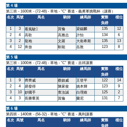
第 4 場
第三班 - 1600米 - (72-48) - 草地 - "C" 賽道 - 義勇軍挑戰杯（讓賽）
名次
馬號
馬名
騎師
練馬師
實際
檔位
負磅
1
3
135
12
賀倫
梁錫麟
看風駛
2
4
134
6
高歌
高雅志
許怡
3
2
135
13
龍袍
文羅
大衛希斯
4
12
123
8
奔放
靳能
岳敦
第 5 場
第三班 - 1000米 - (72-48) - 草地 - "C" 賽道 - 吉祥讓賽
名次
馬號
馬名
騎師
練馬師
實際
檔位
負磅
1
9
122
14
齊齊威
蔡鎮威
王登平
2
4
123
9
易發得
陳家俊
姚本輝
3
10
125
2
妙國手
查汝誠
白理維
4
3
131
7
長勝羣英
賀倫
蘭尼
第 6 場
第四班 - 1400米 - (56-32) - 草地 - "C" 賽道 - 萬利讓賽
名次
馬號
馬名
騎師
練馬師
實際
檔位
負磅