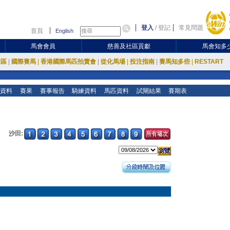
登入
/
登記
常見問題
首頁
English
馬會會員
慈善及社區貢獻
馬會知多
放區
|
國際賽馬
|
香港國際馬匹拍賣會
|
從化馬場
|
投注指南
|
賽馬知多些
|
RESTART
資料
賽果
賽事報告
騎練資料
馬匹資料
試閘結果
賽期表
沙田: