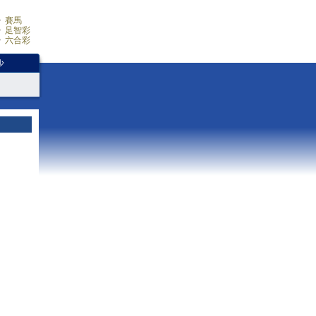
賽馬
足智彩
六合彩
少