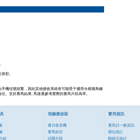
。
行派彩。
內手機信號頻繁，因此其他接收系統有可能受干擾而令模擬鳥瞰
任。至於賽馬結果, 馬迷應參考實際的賽馬片段為準。
具
視聽播放區
實用資訊
量
賽日收音機
賽馬日一般資訊
據
賽馬節目
檔位統計
介紹
試閘片段
騎師王統計