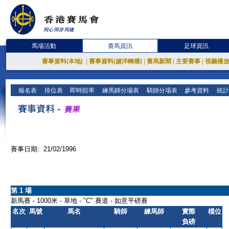
馬場活動
賽馬資訊
足球資訊
賽事資料(本地)
|
賽事資料(越洋轉播)
|
賽馬新聞
|
主要賽事
|
視聽播
報名表
排位表
即時賠率
練馬師分場表
騎師分場表
參考資料
統計
賽事日期: 21/02/1996
第 1 場
新馬賽 - 1000米 - 草地 - "C" 賽道 - 如意平磅賽
名次
馬號
馬名
騎師
練馬師
實際
檔位
負磅