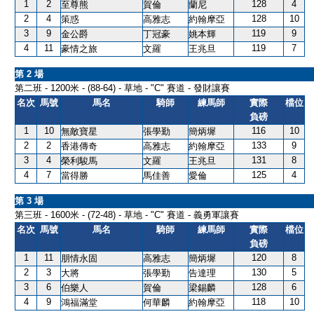
1
2
128
4
至尊熊
賀倫
蘭尼
2
4
128
10
策惑
高雅志
約翰摩亞
3
9
119
9
金公爵
丁冠豪
姚本輝
4
11
119
7
豪情之旅
文羅
王兆旦
第 2 場
第二班 - 1200米 - (88-64) - 草地 - "C" 賽道 - 發財讓賽
名次
馬號
馬名
騎師
練馬師
實際
檔位
負磅
1
10
116
10
無敵寶星
張學勤
簡炳墀
2
2
133
9
香港傳奇
高雅志
約翰摩亞
3
4
131
8
榮利駿馬
文羅
王兆旦
4
7
125
4
當得勝
馬佳善
愛倫
第 3 場
第三班 - 1600米 - (72-48) - 草地 - "C" 賽道 - 義勇軍讓賽
名次
馬號
馬名
騎師
練馬師
實際
檔位
負磅
1
11
120
8
朋情永固
高雅志
簡炳墀
2
3
130
5
大將
張學勤
告達理
3
6
128
6
伯樂人
賀倫
梁錫麟
4
9
118
10
鴻福滿堂
何華麟
約翰摩亞