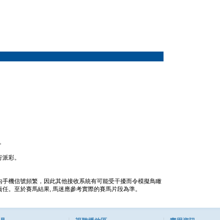
。
行派彩。
內手機信號頻繁，因此其他接收系統有可能受干擾而令模擬鳥瞰
任。至於賽馬結果, 馬迷應參考實際的賽馬片段為準。