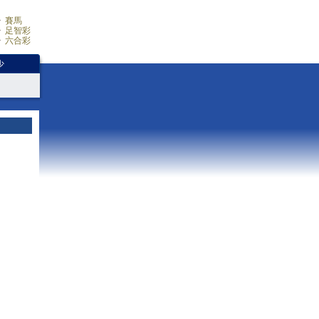
賽馬
足智彩
六合彩
少