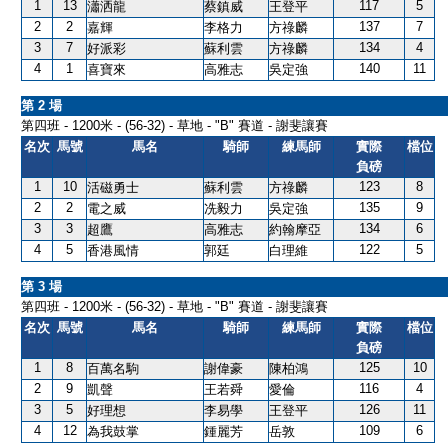
1
13
117
5
瀟洒龍
蔡鎮威
王登平
2
2
137
7
嘉輝
李格力
方祿麟
3
7
134
4
好派彩
蘇利雲
方祿麟
4
1
140
11
喜寶來
高雅志
吳定強
第 2 場
第四班 - 1200米 - (56-32) - 草地 - "B" 賽道 - 謝斐讓賽
名次
馬號
馬名
騎師
練馬師
實際
檔位
負磅
1
10
123
8
活磁勇士
蘇利雲
方祿麟
2
2
135
9
電之威
冼毅力
吳定強
3
3
134
6
超鷹
高雅志
約翰摩亞
4
5
122
5
香港風情
郭廷
白理維
第 3 場
第四班 - 1200米 - (56-32) - 草地 - "B" 賽道 - 謝斐讓賽
名次
馬號
馬名
騎師
練馬師
實際
檔位
負磅
1
8
125
10
百萬名駒
謝偉豪
陳柏鴻
2
9
116
4
凱聲
王若舜
愛倫
3
5
126
11
好理想
李易學
王登平
4
12
109
6
為我鼓掌
鍾麗芳
岳敦