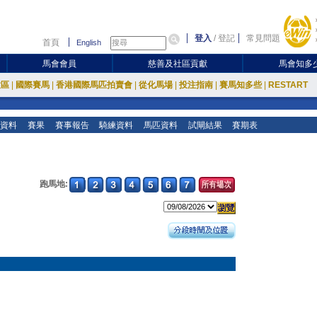
登入
/
登記
常見問題
首頁
English
馬會會員
慈善及社區貢獻
馬會知多
放區
|
國際賽馬
|
香港國際馬匹拍賣會
|
從化馬場
|
投注指南
|
賽馬知多些
|
RESTART
資料
賽果
賽事報告
騎練資料
馬匹資料
試閘結果
賽期表
跑馬地: