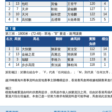
1
13
120
4
包旺
賀倫
王登平
2
7
127
1
天岸
靳能
梁錫麟
3
10
122
14
天河
蘇利雲
方祿麟
4
8
125
5
高招數
岳禮華
大衛希斯
第 7 場
第三班 - 1800米 - (72-48) - 草地 - "B" 賽道 - 港灣讓賽
名次
馬號
馬名
騎師
練馬師
實際
檔位
負磅
1
11
112
14
大快樂
陳家俊
黃汝安
2
13
118
11
金融之星
高雅志
簡炳墀
3
3
133
8
瑞驥
李格力
賓康
4
14
118
1
步步高陞
查汝誠
陳柏鴻
派彩備註：於勝出組合中，「F」代表「任何組合」；「M」則代表「任何次序」
越洋轉播海外賽事資料由當地賽事主辦機構提供，香港賽馬會將根據相關賽果進
備註:
模擬鳥瞰重溫由特約供應商提供，供馬迷作個人娛樂資訊之用。但由於香港馬場
重溫片段出現偏差。本會已盡一切努力務求有關資料盡可能準確，馬會就此並無責