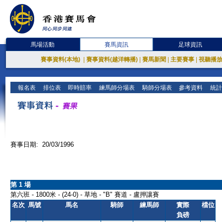
馬場活動
賽馬資訊
足球資訊
賽事資料(本地)
|
賽事資料(越洋轉播)
|
賽馬新聞
|
主要賽事
|
視聽播
報名表
排位表
即時賠率
練馬師分場表
騎師分場表
參考資料
統計
賽事日期: 20/03/1996
第 1 場
第六班 - 1800米 - (24-0) - 草地 - "B" 賽道 - 盧押讓賽
名次
馬號
馬名
騎師
練馬師
實際
檔位
負磅