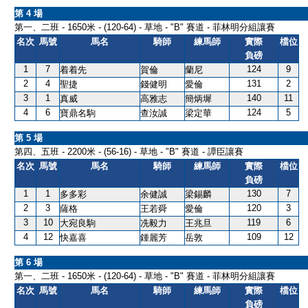
第 4 場
第一、二班 - 1650米 - (120-64) - 草地 - "B" 賽道 - 菲林明分組讓賽
名次
馬號
馬名
騎師
練馬師
實際
檔位
負磅
1
7
124
9
着着先
賀倫
蘭尼
2
4
131
2
聖捷
錢健明
愛倫
3
1
140
11
真威
高雅志
簡炳墀
4
6
124
5
寶鼎名駒
查汝誠
梁定華
第 5 場
第四、五班 - 2200米 - (56-16) - 草地 - "B" 賽道 - 譚臣讓賽
名次
馬號
馬名
騎師
練馬師
實際
檔位
負磅
1
1
130
7
多多彩
余健誠
梁錫麟
2
3
120
3
薩格
王若舜
愛倫
3
10
119
6
大宛良駒
冼毅力
王兆旦
4
12
109
12
快嘉喜
鍾麗芳
岳敦
第 6 場
第一、二班 - 1650米 - (120-64) - 草地 - "B" 賽道 - 菲林明分組讓賽
名次
馬號
馬名
騎師
練馬師
實際
檔位
負磅