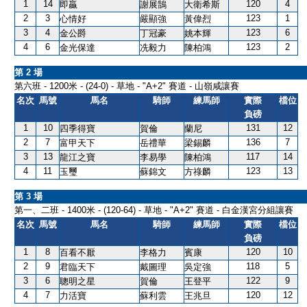
1
14
120
4
即贏
謝展鵠
大衛希斯
2
3
123
1
心情好
嚴顯強
黃偉烈
3
4
123
6
金公爵
丁冠豪
姚本輝
4
6
123
2
金光保達
冼毅力
陳柏鴻
第 2 場
第六班 - 1200米 - (24-0) - 草地 - "A+2" 賽道 - 山嶺咸讓賽
名次
馬號
馬名
騎師
練馬師
實際
檔位
負磅
1
10
131
12
四季得寶
賀倫
蘭尼
2
7
136
7
富甲天下
岳禮華
梁錫麟
3
13
117
14
龍江之寶
李易學
陳柏鴻
4
11
123
13
玉璽
蘇錦文
方祿麟
第 3 場
第一、二班 - 1400米 - (120-64) - 草地 - "A+2" 賽道 - 白金漢宮分組讓賽
名次
馬號
馬名
騎師
練馬師
實際
檔位
負磅
1
8
120
10
百看不厭
李格力
賓康
2
9
118
5
君臨天下
戴圖理
吳定強
3
6
122
9
聰明之星
賀倫
王登平
4
7
120
12
力活寶
蘇利雲
王兆旦