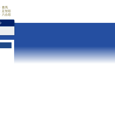
賽馬
足智彩
六合彩
少