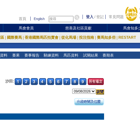
登入
/
登記
常見問題
首頁
English
馬會會員
慈善及社區貢獻
馬會知多
放區
|
國際賽馬
|
香港國際馬匹拍賣會
|
從化馬場
|
投注指南
|
賽馬知多些
|
RESTART
資料
賽果
賽事報告
騎練資料
馬匹資料
試閘結果
賽期表
沙田: