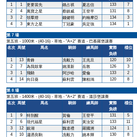
1
1
133
7
更要當先
鍾占祺
夏志信
2
4
131
8
萬寶之星
蔡鎮威
王登平
3
2
134
3
領羣燈
錢健明
約翰摩亞
4
3
134
1
東方之星
丁冠豪
吳定強
第 7 場
第五班 - 1000米 - (40-16) - 草地 - "A+2" 賽道 - 巴慕羅堡讓賽
名次
馬號
馬名
騎師
練馬師
實際
檔位
負磅
1
13
120
10
青鋒
冼毅力
王兆旦
2
7
126
3
為我鼓掌
姚漢新
岳敦
3
1
133
2
飛騎
阿沙哈
愛倫
4
14
120
8
向日葵
蘇利雲
陳柏鴻
第 8 場
第五班 - 1400米 - (40-16) - 草地 - "A+2" 賽道 - 溫莎堡讓賽
名次
馬號
馬名
騎師
練馬師
實際
檔位
負磅
1
9
131
5
特別醒
賀倫
王登平
2
6
133
11
現代福星
蘇利雲
黃汝安
3
12
124
1
銀湖
魏達禮
羅國洲
4
10
130
8
瀟洒良駒
冼毅力
姚本輝