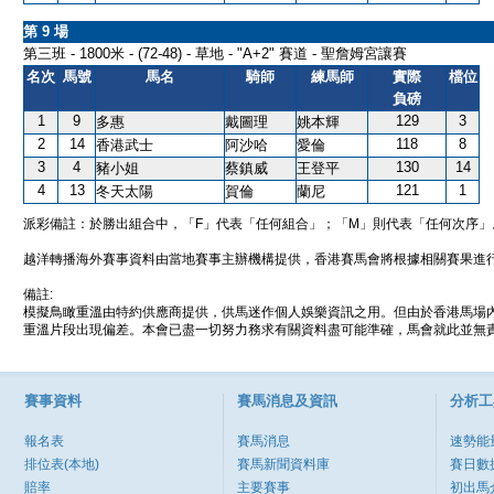
第 9 場
第三班 - 1800米 - (72-48) - 草地 - "A+2" 賽道 - 聖詹姆宮讓賽
名次
馬號
馬名
騎師
練馬師
實際
檔位
負磅
1
9
129
3
多惠
戴圖理
姚本輝
2
14
118
8
香港武士
阿沙哈
愛倫
3
4
130
14
豬小姐
蔡鎮威
王登平
4
13
121
1
冬天太陽
賀倫
蘭尼
派彩備註：於勝出組合中，「F」代表「任何組合」；「M」則代表「任何次序」
越洋轉播海外賽事資料由當地賽事主辦機構提供，香港賽馬會將根據相關賽果進
備註:
模擬鳥瞰重溫由特約供應商提供，供馬迷作個人娛樂資訊之用。但由於香港馬場
重溫片段出現偏差。本會已盡一切努力務求有關資料盡可能準確，馬會就此並無責
賽事資料
賽馬消息及資訊
分析工
報名表
賽馬消息
速勢能
排位表(本地)
賽馬新聞資料庫
賽日數
賠率
主要賽事
初出馬