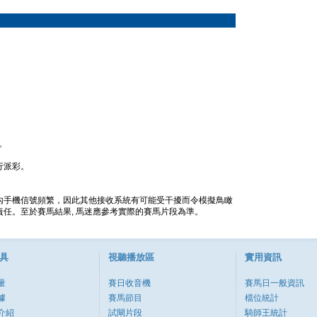
。
行派彩。
內手機信號頻繁，因此其他接收系統有可能受干擾而令模擬鳥瞰
任。至於賽馬結果, 馬迷應參考實際的賽馬片段為準。
具
視聽播放區
實用資訊
量
賽日收音機
賽馬日一般資訊
據
賽馬節目
檔位統計
介紹
試閘片段
騎師王統計