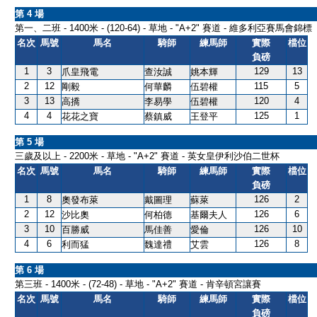
第 4 場
第一、二班 - 1400米 - (120-64) - 草地 - "A+2" 賽道 - 維多利亞賽馬
名次
馬號
馬名
騎師
練馬師
實際
檔位
負磅
1
3
129
13
爪皇飛電
查汝誠
姚本輝
2
12
115
5
剛毅
何華麟
伍碧權
3
13
120
4
高撟
李易學
伍碧權
4
4
125
1
花花之寶
蔡鎮威
王登平
第 5 場
三歲及以上 - 2200米 - 草地 - "A+2" 賽道 - 英女皇伊利沙伯二世杯
名次
馬號
馬名
騎師
練馬師
實際
檔位
負磅
1
8
126
2
奧發布萊
戴圖理
蘇萊
2
12
126
6
沙比奧
何柏德
基爾夫人
3
10
126
10
百勝威
馬佳善
愛倫
4
6
126
8
利而猛
魏達禮
艾雲
第 6 場
第三班 - 1400米 - (72-48) - 草地 - "A+2" 賽道 - 肯辛頓宮讓賽
名次
馬號
馬名
騎師
練馬師
實際
檔位
負磅