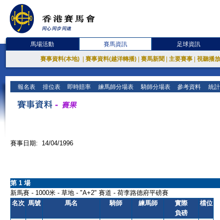
馬場活動
賽馬資訊
足球資訊
賽事資料(本地)
|
賽事資料(越洋轉播)
|
賽馬新聞
|
主要賽事
|
視聽播
報名表
排位表
即時賠率
練馬師分場表
騎師分場表
參考資料
統計
賽事日期: 14/04/1996
第 1 場
新馬賽 - 1000米 - 草地 - "A+2" 賽道 - 荷李路德府平磅賽
名次
馬號
馬名
騎師
練馬師
實際
檔位
負磅