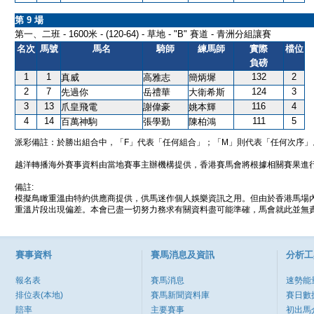
第 9 場
第一、二班 - 1600米 - (120-64) - 草地 - "B" 賽道 - 青洲分組讓賽
名次
馬號
馬名
騎師
練馬師
實際
檔位
負磅
1
1
132
2
真威
高雅志
簡炳墀
2
7
124
3
先過你
岳禮華
大衛希斯
3
13
116
4
爪皇飛電
謝偉豪
姚本輝
4
14
111
5
百萬神駒
張學勤
陳柏鴻
派彩備註：於勝出組合中，「F」代表「任何組合」；「M」則代表「任何次序」
越洋轉播海外賽事資料由當地賽事主辦機構提供，香港賽馬會將根據相關賽果進
備註:
模擬鳥瞰重溫由特約供應商提供，供馬迷作個人娛樂資訊之用。但由於香港馬場
重溫片段出現偏差。本會已盡一切努力務求有關資料盡可能準確，馬會就此並無責
賽事資料
賽馬消息及資訊
分析工
報名表
賽馬消息
速勢能
排位表(本地)
賽馬新聞資料庫
賽日數
賠率
主要賽事
初出馬