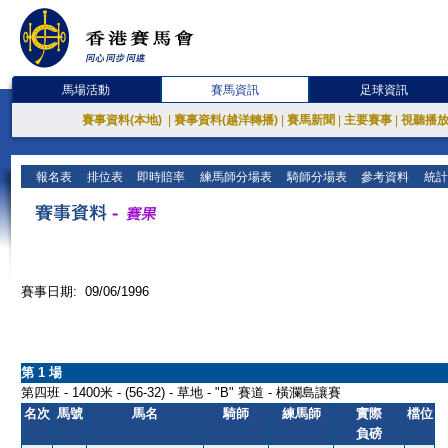
馬場活動
賽馬資訊
足球資訊
賽事資料(本地)
|
賽事資料(越洋轉播)
|
賽馬新聞
|
主要賽事
|
視聽播
報名表
排位表
即時賠率
練馬師分場表
騎師分場表
參考資料
統計
賽事日期: 09/06/1996
第 1 場
第四班 - 1400米 - (56-32) - 草地 - "B" 賽道 - 橫瀾島讓賽
名次
馬號
馬名
騎師
練馬師
實際
檔位
負磅