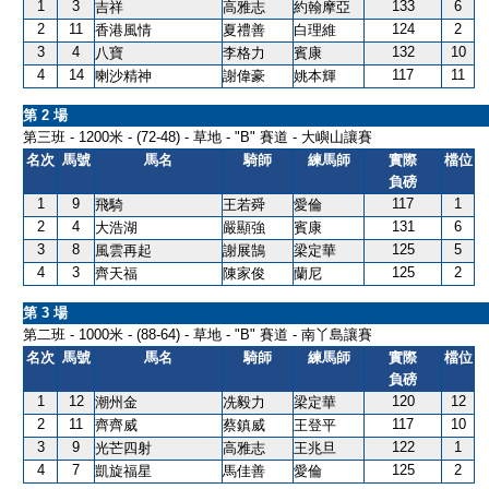
1
3
133
6
吉祥
高雅志
約翰摩亞
2
11
124
2
香港風情
夏禮善
白理維
3
4
132
10
八寶
李格力
賓康
4
14
117
11
喇沙精神
謝偉豪
姚本輝
第 2 場
第三班 - 1200米 - (72-48) - 草地 - "B" 賽道 - 大嶼山讓賽
名次
馬號
馬名
騎師
練馬師
實際
檔位
負磅
1
9
117
1
飛騎
王若舜
愛倫
2
4
131
6
大浩湖
嚴顯強
賓康
3
8
125
5
風雲再起
謝展鵠
梁定華
4
3
125
2
齊天福
陳家俊
蘭尼
第 3 場
第二班 - 1000米 - (88-64) - 草地 - "B" 賽道 - 南丫島讓賽
名次
馬號
馬名
騎師
練馬師
實際
檔位
負磅
1
12
120
12
潮州金
冼毅力
梁定華
2
11
117
10
齊齊威
蔡鎮威
王登平
3
9
122
1
光芒四射
高雅志
王兆旦
4
7
125
2
凱旋福星
馬佳善
愛倫