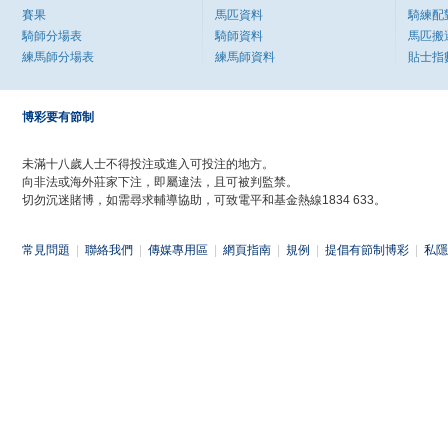
賽果
馬匹資料
騎練配
騎師分場表
騎師資料
馬匹搬
練馬師分場表
練馬師資料
貼士指
博彩要有節制
未滿十八歲人士不得投注或進入可投注的地方。
向非法或海外莊家下注，即屬違法，且可被判監禁。
切勿沉迷賭博，如需尋求輔導協助，可致電平和基金熱線1834 633。
常見問題
|
聯絡我們
|
傳媒專用區
|
網頁指南
|
規例
|
提倡有節制博彩
|
私隱