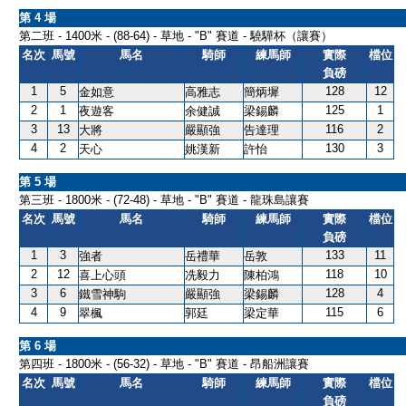
第 4 場
第二班 - 1400米 - (88-64) - 草地 - "B" 賽道 - 驍驊杯（讓賽）
名次
馬號
馬名
騎師
練馬師
實際
檔位
負磅
1
5
128
12
金如意
高雅志
簡炳墀
2
1
125
1
夜遊客
余健誠
梁錫麟
3
13
116
2
大將
嚴顯強
告達理
4
2
130
3
天心
姚漢新
許怡
第 5 場
第三班 - 1800米 - (72-48) - 草地 - "B" 賽道 - 龍珠島讓賽
名次
馬號
馬名
騎師
練馬師
實際
檔位
負磅
1
3
133
11
強者
岳禮華
岳敦
2
12
118
10
喜上心頭
冼毅力
陳柏鴻
3
6
128
4
鐵雪神駒
嚴顯強
梁錫麟
4
9
115
6
翠楓
郭廷
梁定華
第 6 場
第四班 - 1800米 - (56-32) - 草地 - "B" 賽道 - 昂船洲讓賽
名次
馬號
馬名
騎師
練馬師
實際
檔位
負磅