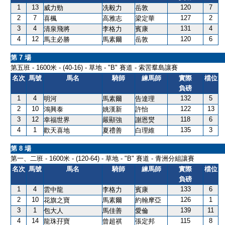
1
13
120
7
威力勁
冼毅力
岳敦
2
7
127
2
喜楓
高雅志
梁定華
3
4
131
4
清泉飛將
李格力
賓康
4
12
120
6
馬主必勝
馬素爾
岳敦
第 7 場
第五班 - 1600米 - (40-16) - 草地 - "B" 賽道 - 索罟羣島讓賽
名次
馬號
馬名
騎師
練馬師
實際
檔位
負磅
1
4
132
5
明河
馬素爾
告達理
2
10
122
13
鴻興泰
姚漢新
許怡
3
12
118
6
幸福世界
嚴顯強
謝恩爕
4
1
135
3
歡天喜地
夏禮善
白理維
第 8 場
第一、二班 - 1600米 - (120-64) - 草地 - "B" 賽道 - 青洲分組讓賽
名次
馬號
馬名
騎師
練馬師
實際
檔位
負磅
1
4
133
6
雲中龍
李格力
賓康
2
10
126
1
花旗之寶
馬素爾
約翰摩亞
3
1
139
11
包大人
馬佳善
愛倫
4
14
115
8
龍珠孖寶
曾超祺
張定邦