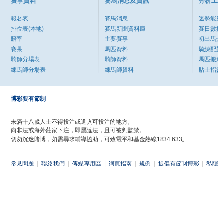
賽事資料
賽馬消息及資訊
分析工
報名表
賽馬消息
速勢能
排位表(本地)
賽馬新聞資料庫
賽日數
賠率
主要賽事
初出馬
賽果
馬匹資料
騎練配
騎師分場表
騎師資料
馬匹搬
練馬師分場表
練馬師資料
貼士指
博彩要有節制
未滿十八歲人士不得投注或進入可投注的地方。
向非法或海外莊家下注，即屬違法，且可被判監禁。
切勿沉迷賭博，如需尋求輔導協助，可致電平和基金熱線1834 633。
常見問題
|
聯絡我們
|
傳媒專用區
|
網頁指南
|
規例
|
提倡有節制博彩
|
私隱