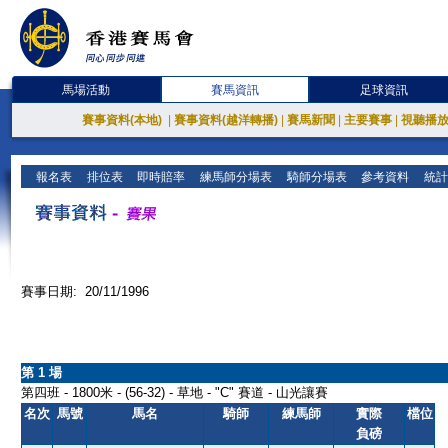
馬場活動
賽馬資訊
足球資訊
賽事資料(本地)
|
賽事資料(越洋轉播)
|
賽馬新聞
|
主要賽事
|
視聽播
報名表
排位表
即時賠率
練馬師分場表
騎師分場表
參考資料
統計
賽事日期: 20/11/1996
第 1 場
第四班 - 1800米 - (56-32) - 草地 - "C" 賽道 - 山光讓賽
名次
馬號
馬名
騎師
練馬師
實際
檔位
負磅