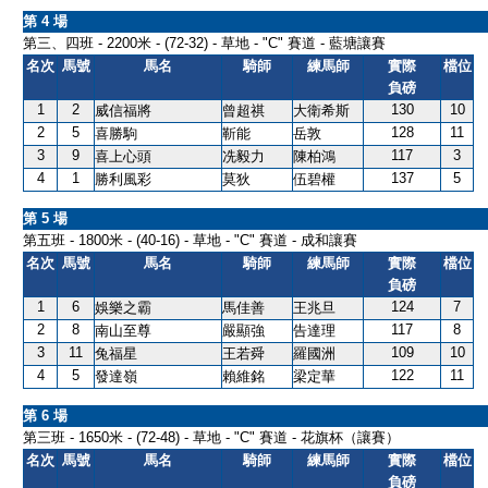
第 4 場
第三、四班 - 2200米 - (72-32) - 草地 - "C" 賽道 - 藍塘讓賽
名次
馬號
馬名
騎師
練馬師
實際
檔位
負磅
1
2
130
10
威信福將
曾超祺
大衛希斯
2
5
128
11
喜勝駒
靳能
岳敦
3
9
117
3
喜上心頭
冼毅力
陳柏鴻
4
1
137
5
勝利風彩
莫狄
伍碧權
第 5 場
第五班 - 1800米 - (40-16) - 草地 - "C" 賽道 - 成和讓賽
名次
馬號
馬名
騎師
練馬師
實際
檔位
負磅
1
6
124
7
娛樂之霸
馬佳善
王兆旦
2
8
117
8
南山至尊
嚴顯強
告達理
3
11
109
10
兔福星
王若舜
羅國洲
4
5
122
11
發達嶺
賴維銘
梁定華
第 6 場
第三班 - 1650米 - (72-48) - 草地 - "C" 賽道 - 花旗杯（讓賽）
名次
馬號
馬名
騎師
練馬師
實際
檔位
負磅