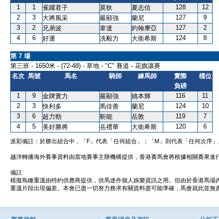
1
1
128
12
雀躍君子
莫狄
夏志信
2
3
127
9
大將風采
嚴顯強
蘭尼
3
2
127
2
兄弟波
韋達
約翰摩亞
4
6
124
8
好運
冼毅力
大衛希斯
第 7 場
第三班 - 1650米 - (72-48) - 草地 - "C" 賽道 - 花旗讓賽
名次
馬號
馬名
騎師
練馬師
實際
檔位
負磅
1
9
116
11
金牌實力
嚴顯強
姚本輝
2
3
124
10
快利多
馬佳善
蘭尼
3
6
119
7
超力勁
靳能
岳敦
4
5
120
6
美好勝將
岳禮華
大衛希斯
派彩備註：於勝出組合中，「F」代表「任何組合」；「M」則代表「任何次序」
越洋轉播海外賽事資料由當地賽事主辦機構提供，香港賽馬會將根據相關賽果進
備註:
模擬鳥瞰重溫由特約供應商提供，供馬迷作個人娛樂資訊之用。但由於香港馬場
重溫片段出現偏差。本會已盡一切努力務求有關資料盡可能準確，馬會就此並無責