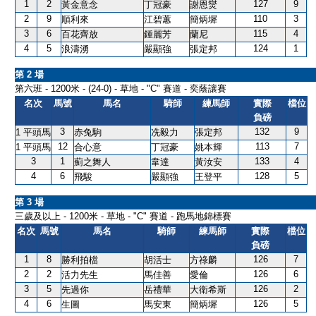
1
2
127
9
黃金意念
丁冠豪
謝恩爕
2
9
110
3
順利來
江碧蕙
簡炳墀
3
6
115
4
百花齊放
鍾麗芳
蘭尼
4
5
124
1
浪濤湧
嚴顯強
張定邦
第 2 場
第六班 - 1200米 - (24-0) - 草地 - "C" 賽道 - 奕蔭讓賽
名次
馬號
馬名
騎師
練馬師
實際
檔位
負磅
3
132
9
1 平頭馬
赤兔駒
冼毅力
張定邦
12
113
7
1 平頭馬
合心意
丁冠豪
姚本輝
3
1
133
4
薊之舞人
韋達
黃汝安
4
6
128
5
飛駿
嚴顯強
王登平
第 3 場
三歲及以上 - 1200米 - 草地 - "C" 賽道 - 跑馬地錦標賽
名次
馬號
馬名
騎師
練馬師
實際
檔位
負磅
1
8
126
7
勝利拍檔
胡活士
方祿麟
2
2
126
6
活力先生
馬佳善
愛倫
3
5
126
2
先過你
岳禮華
大衛希斯
4
6
126
5
生圖
馬安東
簡炳墀