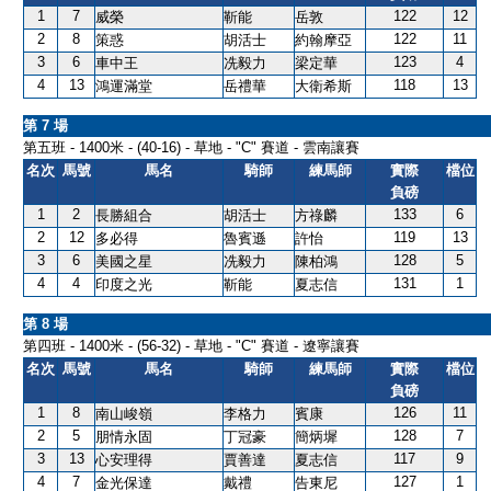
1
7
122
12
威榮
靳能
岳敦
2
8
122
11
策惑
胡活士
約翰摩亞
3
6
123
4
車中王
冼毅力
梁定華
4
13
118
13
鴻運滿堂
岳禮華
大衛希斯
第 7 場
第五班 - 1400米 - (40-16) - 草地 - "C" 賽道 - 雲南讓賽
名次
馬號
馬名
騎師
練馬師
實際
檔位
負磅
1
2
133
6
長勝組合
胡活士
方祿麟
2
12
119
13
多必得
魯賓遜
許怡
3
6
128
5
美國之星
冼毅力
陳柏鴻
4
4
131
1
印度之光
靳能
夏志信
第 8 場
第四班 - 1400米 - (56-32) - 草地 - "C" 賽道 - 遼寧讓賽
名次
馬號
馬名
騎師
練馬師
實際
檔位
負磅
1
8
126
11
南山峻嶺
李格力
賓康
2
5
128
7
朋情永固
丁冠豪
簡炳墀
3
13
117
9
心安理得
賈善達
夏志信
4
7
127
1
金光保達
戴禮
告東尼