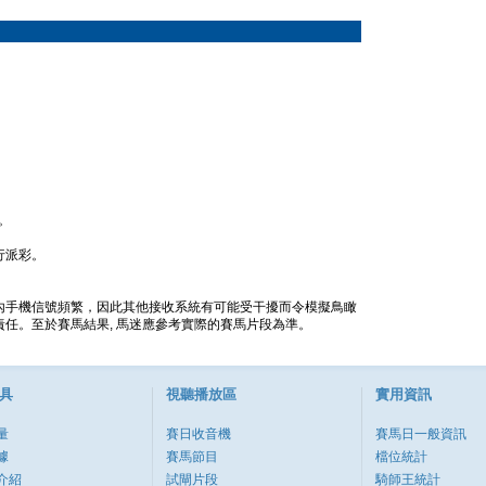
。
行派彩。
內手機信號頻繁，因此其他接收系統有可能受干擾而令模擬鳥瞰
任。至於賽馬結果, 馬迷應參考實際的賽馬片段為準。
具
視聽播放區
實用資訊
量
賽日收音機
賽馬日一般資訊
據
賽馬節目
檔位統計
介紹
試閘片段
騎師王統計