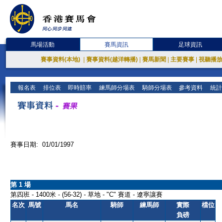
馬場活動
賽馬資訊
足球資訊
賽事資料(本地)
|
賽事資料(越洋轉播)
|
賽馬新聞
|
主要賽事
|
視聽播
報名表
排位表
即時賠率
練馬師分場表
騎師分場表
參考資料
統計
賽事日期: 01/01/1997
第 1 場
第四班 - 1400米 - (56-32) - 草地 - "C" 賽道 - 遼寧讓賽
名次
馬號
馬名
騎師
練馬師
實際
檔位
負磅