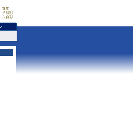
賽馬
足智彩
六合彩
少