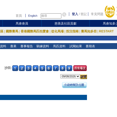
登入
/
登記
常見問題
首頁
English
馬會會員
慈善及社區貢獻
馬會知多
放區
|
國際賽馬
|
香港國際馬匹拍賣會
|
從化馬場
|
投注指南
|
賽馬知多些
|
RESTART
資料
賽果
賽事報告
騎練資料
馬匹資料
試閘結果
賽期表
沙田: