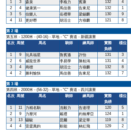
1
3
132
4
森泉
李格力
賓康
2
4
132
1
健康第一
馬佳善
告東尼
3
5
130
9
伯樂人
岳禮華
梁錫麟
4
11
121
8
更好嘢
胡活士
方祿麟
第 2 場
第五班 - 1200米 - (40-16) - 草地 - "C" 賽道 - 新疆讓賽
名次
馬號
馬名
騎師
練馬師
實際
檔位
負磅
1
9
131
3
玩具福星
魯賓遜
許怡
2
6
131
4
威龍世界
李易學
陳柏鴻
3
4
132
8
商標
胡活士
方祿麟
4
2
132
7
勝利愉快
馬佳善
告東尼
第 3 場
第四班 - 2000米 - (56-32) - 草地 - "C" 賽道 - 四川讓賽
名次
馬號
馬名
騎師
練馬師
實際
檔位
負磅
1
11
120
5
力精名駒
冼毅力
告達理
2
9
124
1
力靡河
戴禮
約翰摩亞
3
13
119
8
䯀駿
昆爾
梁定華
4
4
129
2
雷霆萬鈞
靳能
林紅飛