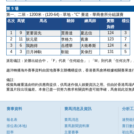
第 9 場
第一、二班 - 1200米 - (120-64) - 草地 - "C" 賽道 - 華商會所分組讓賽
名次
馬號
馬名
騎師
練馬師
實際
檔位
負磅
1
9
124
3
更要當先
賈善達
夏志信
2
11
123
7
狀元星
李格力
賓康
3
6
124
4
我跑得
岳禮華
大衛希斯
4
3
131
5
日月神駒
靳能
黃偉烈
派彩備註：於勝出組合中，「F」代表「任何組合」；「M」則代表「任何次序」
越洋轉播海外賽事資料由當地賽事主辦機構提供，香港賽馬會將根據相關賽果進
備註:
模擬鳥瞰重溫由特約供應商提供，供馬迷作個人娛樂資訊之用。但由於香港馬場
重溫片段出現偏差。本會已盡一切努力務求有關資料盡可能準確，馬會就此並無責
賽事資料
賽馬消息及資訊
分析工
報名表
賽馬消息
速勢能
排位表(本地)
賽馬新聞資料庫
賽日數
賠率
主要賽事
初出馬