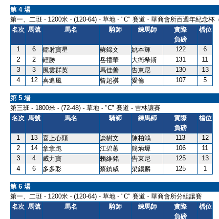
第 4 場
第一、二班 - 1200米 - (120-64) - 草地 - "C" 賽道 - 華商會所百週年紀
名次
馬號
馬名
騎師
練馬師
實際
檔位
負磅
1
6
122
6
鐳射寶星
蘇錦文
姚本輝
2
2
131
11
輕勝
岳禮華
大衛希斯
3
3
130
13
風雲群英
馬佳善
告東尼
4
12
107
5
喜追風
曾超祺
愛倫
第 5 場
第三班 - 1800米 - (72-48) - 草地 - "C" 賽道 - 吉林讓賽
名次
馬號
馬名
騎師
練馬師
實際
檔位
負磅
1
13
113
12
喜上心頭
談樹文
陳柏鴻
2
14
106
11
拿拿跑
江碧蕙
簡炳墀
3
4
125
13
威力寶
賴維銘
告東尼
4
6
125
1
多多彩
蔡鎮威
梁錫麟
第 6 場
第一、二班 - 1200米 - (120-64) - 草地 - "C" 賽道 - 華商會所分組讓賽
名次
馬號
馬名
騎師
練馬師
實際
檔位
負磅