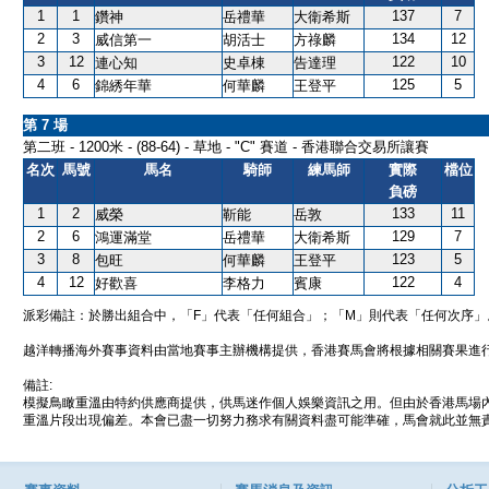
1
1
137
7
鑽神
岳禮華
大衛希斯
2
3
134
12
威信第一
胡活士
方祿麟
3
12
122
10
連心知
史卓棟
告達理
4
6
125
5
錦綉年華
何華麟
王登平
第 7 場
第二班 - 1200米 - (88-64) - 草地 - "C" 賽道 - 香港聯合交易所讓賽
名次
馬號
馬名
騎師
練馬師
實際
檔位
負磅
1
2
133
11
威榮
靳能
岳敦
2
6
129
7
鴻運滿堂
岳禮華
大衛希斯
3
8
123
5
包旺
何華麟
王登平
4
12
122
4
好歡喜
李格力
賓康
派彩備註：於勝出組合中，「F」代表「任何組合」；「M」則代表「任何次序」
越洋轉播海外賽事資料由當地賽事主辦機構提供，香港賽馬會將根據相關賽果進
備註:
模擬鳥瞰重溫由特約供應商提供，供馬迷作個人娛樂資訊之用。但由於香港馬場
重溫片段出現偏差。本會已盡一切努力務求有關資料盡可能準確，馬會就此並無責