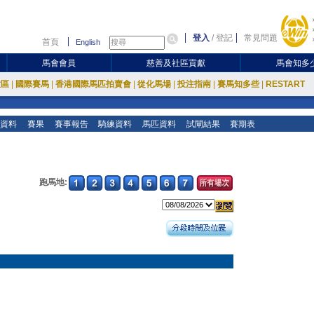
登入
/
登記
常見問題
首頁
English
馬會會員
慈善及社區貢獻
馬會知多
放區
|
國際賽馬
|
香港國際馬匹拍賣會
|
從化馬場
|
投注指南
|
賽馬知多些
|
RESTART
資料
賽果
賽事報告
騎練資料
馬匹資料
試閘結果
賽期表
跑馬地: