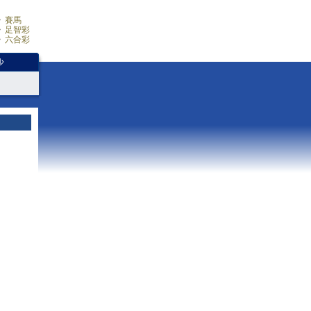
賽馬
足智彩
六合彩
少