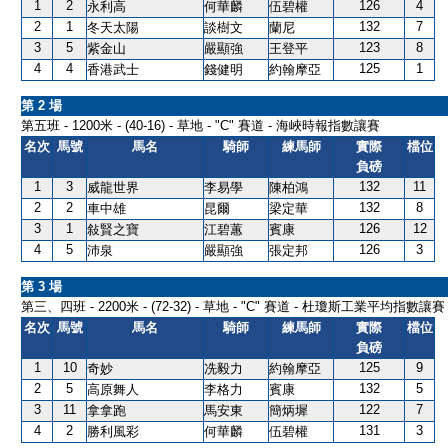
1
2
126
4
永利高
何華麟
伍碧權
2
1
132
7
冬天太陽
談樹文
蘭尼
3
5
123
8
紫金山
嚴顯強
王登平
4
4
125
1
香港武士
錢健明
約翰摩亞
第 2 場
第五班 - 1200米 - (40-16) - 草地 - "C" 賽道 - 海峽時報指數讓賽
名次
馬號
馬名
騎師
練馬師
實際
檔位
負磅
1
3
132
11
威龍世界
李易學
陳柏鴻
2
2
132
8
車中雄
昆爾
梁定華
3
1
126
12
敍賢之寶
江碧蕙
賓康
4
5
126
3
沛泉
嚴顯強
張定邦
第 3 場
第三、四班 - 2200米 - (72-32) - 草地 - "C" 賽道 - 杜瓊斯工業平均指數讓賽
名次
馬號
馬名
騎師
練馬師
實際
檔位
負磅
1
10
125
9
奇妙
冼毅力
約翰摩亞
2
5
132
5
高原舞人
李格力
賓康
3
11
122
7
拿拿跑
馬安東
簡炳墀
4
2
131
3
勝利風彩
何華麟
伍碧權