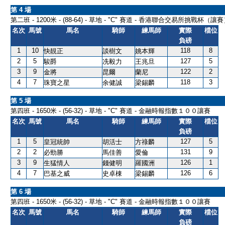
第 4 場
第二班 - 1200米 - (88-64) - 草地 - "C" 賽道 - 香港聯合交易所挑戰杯（讓
名次
馬號
馬名
騎師
練馬師
實際
檔位
負磅
1
10
118
8
快靚正
談樹文
姚本輝
2
5
127
5
駿爵
冼毅力
王兆旦
3
9
122
2
金將
昆爾
蘭尼
4
7
118
3
珠寶之星
余健誠
梁錫麟
第 5 場
第四班 - 1650米 - (56-32) - 草地 - "C" 賽道 - 金融時報指數１００讓賽
名次
馬號
馬名
騎師
練馬師
實際
檔位
負磅
1
5
127
5
皇冠統帥
胡活士
方祿麟
2
2
131
9
必勁勝
馬佳善
愛倫
3
9
126
1
生猛情人
錢健明
羅國洲
4
7
126
6
巴基之威
史卓棟
梁錫麟
第 6 場
第四班 - 1650米 - (56-32) - 草地 - "C" 賽道 - 金融時報指數１００讓賽
名次
馬號
馬名
騎師
練馬師
實際
檔位
負磅