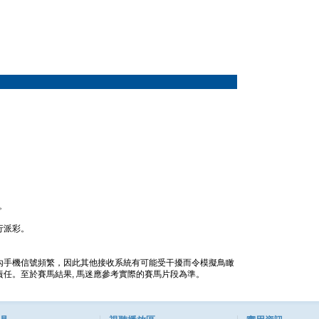
。
行派彩。
內手機信號頻繁，因此其他接收系統有可能受干擾而令模擬鳥瞰
任。至於賽馬結果, 馬迷應參考實際的賽馬片段為準。