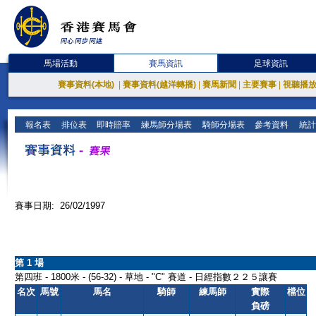
馬場活動
賽馬資訊
足球資訊
賽事資料(本地)
|
賽事資料(越洋轉播)
|
賽馬新聞
|
主要賽事
|
視聽播
報名表
排位表
即時賠率
練馬師分場表
騎師分場表
參考資料
統計
賽事日期: 26/02/1997
第 1 場
第四班 - 1800米 - (56-32) - 草地 - "C" 賽道 - 日經指數２２５讓賽
名次
馬號
馬名
騎師
練馬師
實際
檔位
負磅