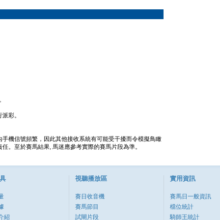
。
行派彩。
內手機信號頻繁，因此其他接收系統有可能受干擾而令模擬鳥瞰
任。至於賽馬結果, 馬迷應參考實際的賽馬片段為準。
具
視聽播放區
實用資訊
量
賽日收音機
賽馬日一般資訊
據
賽馬節目
檔位統計
介紹
試閘片段
騎師王統計