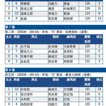
1
6
126
3
軍樂聲
冼毅力
愛倫
2
3
126
11
發達之星
佩恩
約翰摩亞
3
13
123
8
浦東之寶
李格力
賓康
4
8
126
13
真威
馬安東
簡炳墀
第 7 場
第二班 - 1000米 - (88-64) - 草地 - "A" 賽道 - 張奧偉杯（讓賽）
名次
馬號
馬名
騎師
練馬師
實際
檔位
負磅
1
8
120
2
太子福
史卓棟
大衛希斯
2
7
121
5
榮昌大少
余健誠
黃偉烈
3
6
121
1
百勝不厭
蘇錦文
伍碧權
4
3
131
3
金如意
馬安東
簡炳墀
第 8 場
第五班 - 1800米 - (40-16) - 草地 - "A" 賽道 - 桑達士錦標（讓賽）
名次
馬號
馬名
騎師
練馬師
實際
檔位
負磅
1
14
111
14
好友勁
蘇錦文
方祿麟
2
1
135
5
喜出望外
馬安東
吳定強
3
2
135
7
永利寶
魯賓遜
許怡
4
4
133
6
為我鼓掌
冼毅力
岳敦