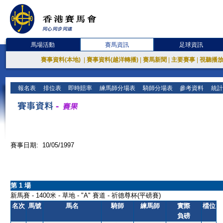
馬場活動
賽馬資訊
足球資訊
賽事資料(本地)
|
賽事資料(越洋轉播)
|
賽馬新聞
|
主要賽事
|
視聽播
報名表
排位表
即時賠率
練馬師分場表
騎師分場表
參考資料
統計
賽事日期: 10/05/1997
第 1 場
新馬賽 - 1400米 - 草地 - "A" 賽道 - 祈德尊杯(平磅賽)
名次
馬號
馬名
騎師
練馬師
實際
檔位
負磅