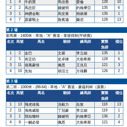
1
4
128
10
牛奶寶
馬佳善
愛倫
2
2
135
6
馬忠臣
錢健明
約翰摩亞
3
1
135
1
神鑽金剛
馬安東
簡炳墀
4
7
128
13
霹靂戰士
魯賓遜
蘭尼
第 2 場
新馬賽 - 1400米 - 草地 - "A" 賽道 - 韋彼得杯(平磅賽)
名次
馬號
馬名
騎師
練馬師
實際
檔位
負磅
1
2
135
1
金巴
文羅
李立細
2
5
128
6
肯定叻
史卓棟
大衛希斯
3
11
121
3
億萬豪情
佩恩
王兆旦
4
10
126
2
先知
胡活士
方祿麟
第 3 場
第二班 - 1000米 - (88-64) - 草地 - "A" 賽道 - 麥蘊利杯（讓賽）
名次
馬號
馬名
騎師
練馬師
實際
檔位
負磅
1
13
118
13
飛虎雄風
冼毅力
岳敦
2
11
119
1
海南威龍
丁冠豪
李立細
3
1
136
2
我知幾時
錢健明
約翰摩亞
4
9
121
4
一觸必發
佩恩
大衛希斯