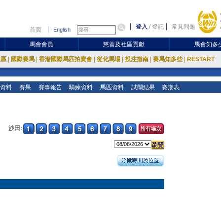
登入
/
登記
常見問題
首頁
English
馬會會員
慈善及社區貢獻
馬會知多
放區
|
國際賽馬
|
香港國際馬匹拍賣會
|
從化馬場
|
投注指南
|
賽馬知多些
|
RESTART
資料
賽果
賽事報告
騎練資料
馬匹資料
試閘結果
賽期表
沙田: