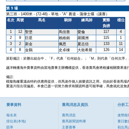
第 9 場
第三班 - 1400米 - (72-48) - 草地 - "A" 賽道 - 蒲偉士碟（讓賽）
名次
馬號
馬名
騎師
練馬師
實際
檔位
負磅
1
12
117
4
聖堡
馬佳善
愛倫
2
9
115
1
巨星
賴維銘
羅國洲
3
2
133
11
新金
佩恩
夏志信
4
8
126
14
金鷄
史卓棟
大衛希斯
派彩備註：於勝出組合中，「F」代表「任何組合」；「M」則代表「任何次序」
越洋轉播海外賽事資料由當地賽事主辦機構提供，香港賽馬會將根據相關賽果進
備註:
模擬鳥瞰重溫由特約供應商提供，供馬迷作個人娛樂資訊之用。但由於香港馬場
重溫片段出現偏差。本會已盡一切努力務求有關資料盡可能準確，馬會就此並無責
賽事資料
賽馬消息及資訊
分析工
報名表
賽馬消息
速勢能
排位表(本地)
賽馬新聞資料庫
賽日數
賠率
主要賽事
初出馬