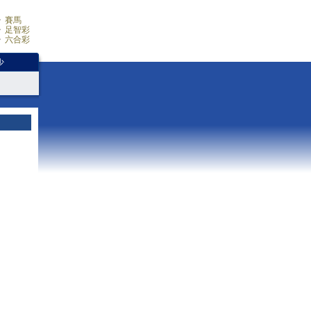
賽馬
足智彩
六合彩
少