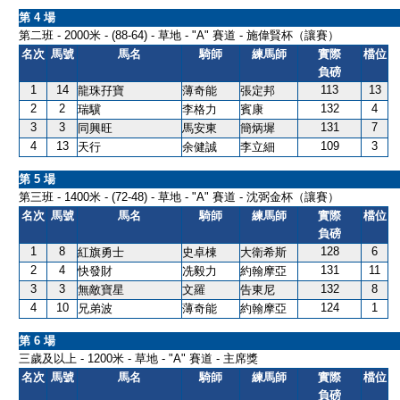
第 4 場
第二班 - 2000米 - (88-64) - 草地 - "A" 賽道 - 施偉賢杯（讓賽）
名次
馬號
馬名
騎師
練馬師
實際
檔位
負磅
1
14
113
13
龍珠孖寶
薄奇能
張定邦
2
2
132
4
瑞驥
李格力
賓康
3
3
131
7
同興旺
馬安東
簡炳墀
4
13
109
3
天行
余健誠
李立細
第 5 場
第三班 - 1400米 - (72-48) - 草地 - "A" 賽道 - 沈弼金杯（讓賽）
名次
馬號
馬名
騎師
練馬師
實際
檔位
負磅
1
8
128
6
紅旗勇士
史卓棟
大衛希斯
2
4
131
11
快發財
冼毅力
約翰摩亞
3
3
132
8
無敵寶星
文羅
告東尼
4
10
124
1
兄弟波
薄奇能
約翰摩亞
第 6 場
三歲及以上 - 1200米 - 草地 - "A" 賽道 - 主席獎
名次
馬號
馬名
騎師
練馬師
實際
檔位
負磅