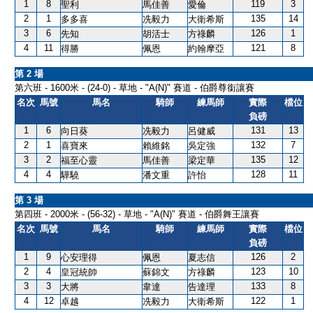
1
8
119
3
聖利
馬佳善
愛倫
2
1
135
14
多多喜
冼毅力
大衛希斯
3
6
126
1
先知
胡活士
方祿麟
4
11
121
8
得勝
佩恩
約翰摩亞
第 2 場
第六班 - 1600米 - (24-0) - 草地 - "A(N)" 賽道 - 伯爵尊銜讓賽
名次
馬號
馬名
騎師
練馬師
實際
檔位
負磅
1
6
131
13
向日葵
冼毅力
呂健威
2
1
132
7
喜寶來
賴維銘
吳定強
3
2
135
12
福至心靈
馬佳善
梁定華
4
4
128
11
驊驍
潘文重
許怡
第 3 場
第四班 - 2000米 - (56-32) - 草地 - "A(N)" 賽道 - 伯爵舞王讓賽
名次
馬號
馬名
騎師
練馬師
實際
檔位
負磅
1
9
126
2
心安理得
佩恩
夏志信
2
4
123
10
皇冠統帥
蘇錦文
方祿麟
3
3
133
8
大將
韋達
告達理
4
12
122
1
卓越
冼毅力
大衛希斯