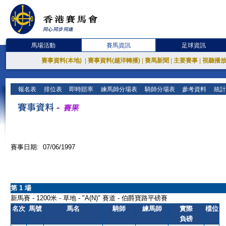
馬場活動
賽馬資訊
足球資訊
賽事資料(本地)
|
賽事資料(越洋轉播)
|
賽馬新聞
|
主要賽事
|
視聽播
報名表
排位表
即時賠率
練馬師分場表
騎師分場表
參考資料
統計
賽事日期: 07/06/1997
第 1 場
新馬賽 - 1200米 - 草地 - "A(N)" 賽道 - 伯爵寶路平磅賽
名次
馬號
馬名
騎師
練馬師
實際
檔位
負磅