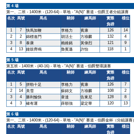
第 4 場
第一、二班 - 1400米 - (120-64) - 草地 - "A(N)" 賽道 - 伯爵王者分組讓賽
名次
馬號
馬名
騎師
練馬師
實際
檔位
負磅
1
7
126
14
快馬加鞭
李格力
賓康
2
2
132
4
錦標進門
胡活士
方祿麟
3
8
121
9
泰康
賴維銘
黃偉烈
4
13
118
1
鐘鼓齊鳴
魯賓遜
許怡
第 5 場
第五班 - 1400米 - (40-16) - 草地 - "A(N)" 賽道 - 伯爵雙環讓賽
名次
馬號
馬名
騎師
練馬師
實際
檔位
負磅
1
5
126
7
拼勁十足
李格力
賓康
2
14
108
2
美雪
蘇錦文
方祿麟
3
4
128
8
勝利愉快
韋達
告東尼
4
3
120
13
確有運
薛順強
梁定華
第 6 場
第一、二班 - 1400米 - (120-64) - 草地 - "A(N)" 賽道 - 伯爵金杯（分組讓賽
名次
馬號
馬名
騎師
練馬師
實際
檔位
負磅