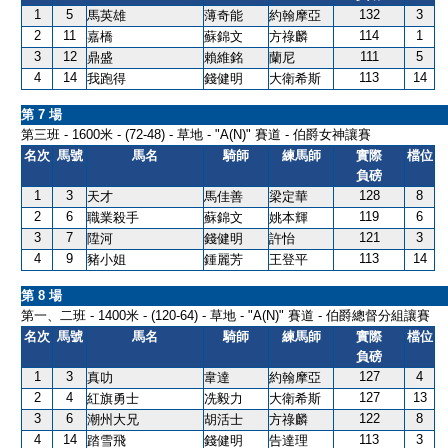
1
5
132
3
馬英雄
薄奇能
約翰摩亞
2
11
114
1
嘉橋
蘇錦文
方祿麟
3
12
111
5
鼎盛
賴維銘
蘭尼
4
14
113
14
我跑得
錢健明
大衛希斯
第 7 場
第三班 - 1600米 - (72-48) - 草地 - "A(N)" 賽道 - 伯爵女神讓賽
名次
馬號
馬名
騎師
練馬師
實際
檔位
負磅
1
3
128
8
天才
馬佳善
梁定華
2
6
119
6
職業殺手
蘇錦文
姚本輝
3
7
121
3
陞河
錢健明
許怡
4
9
113
14
豬小姐
鍾麗芳
王登平
第 8 場
第一、二班 - 1400米 - (120-64) - 草地 - "A(N)" 賽道 - 伯爵總督分組讓賽
名次
馬號
馬名
騎師
練馬師
實際
檔位
負磅
1
3
127
4
真叻
韋達
約翰摩亞
2
4
127
13
紅旗勇士
冼毅力
大衛希斯
3
6
122
8
潮州大兄
胡活士
方祿麟
4
14
113
3
踏雪飛
錢健明
告達理