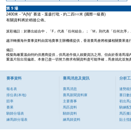
第 9 場
2400米 - "A(N)" 賽道 - 葉森打吡 - 約二四○○米 (國際一級賽)
有關資料將於稍後公佈。
派彩備註：於勝出組合中，「F」代表「任何組合」；「M」則代表「任何次序」
越洋轉播海外賽事資料由當地賽事主辦機構提供，香港賽馬會將根據相關賽果進
備註:
模擬鳥瞰重溫由特約供應商提供，供馬迷作個人娛樂資訊之用。但由於香港馬場
重溫片段出現偏差。本會已盡一切努力務求有關資料盡可能準確，馬會就此並無責
賽事資料
賽馬消息及資訊
分析工
報名表
賽馬消息
速勢能
排位表(本地)
賽馬新聞資料庫
賽日數
賠率
主要賽事
初出馬
賽果
馬匹資料
騎練配
騎師分場表
騎師資料
馬匹搬
練馬師分場表
練馬師資料
貼士指