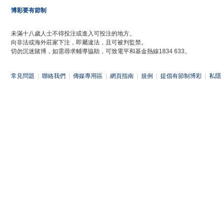
博彩要有節制
未滿十八歲人士不得投注或進入可投注的地方。
向非法或海外莊家下注，即屬違法，且可被判監禁。
切勿沉迷賭博，如需尋求輔導協助，可致電平和基金熱線1834 633。
常見問題
|
聯絡我們
|
傳媒專用區
|
網頁指南
|
規例
|
提倡有節制博彩
|
私隱