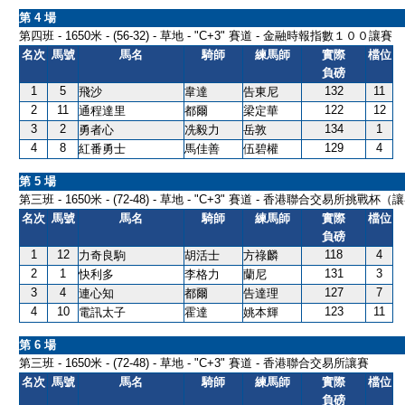
第 4 場
第四班 - 1650米 - (56-32) - 草地 - "C+3" 賽道 - 金融時報指數１００讓賽
名次
馬號
馬名
騎師
練馬師
實際
檔位
負磅
1
5
132
11
飛沙
韋達
告東尼
2
11
122
12
通程達里
都爾
梁定華
3
2
134
1
勇者心
冼毅力
岳敦
4
8
129
4
紅番勇士
馬佳善
伍碧權
第 5 場
第三班 - 1650米 - (72-48) - 草地 - "C+3" 賽道 - 香港聯合交易所挑戰杯（
名次
馬號
馬名
騎師
練馬師
實際
檔位
負磅
1
12
118
4
力奇良駒
胡活士
方祿麟
2
1
131
3
快利多
李格力
蘭尼
3
4
127
7
連心知
都爾
告達理
4
10
123
11
電訊太子
霍達
姚本輝
第 6 場
第三班 - 1650米 - (72-48) - 草地 - "C+3" 賽道 - 香港聯合交易所讓賽
名次
馬號
馬名
騎師
練馬師
實際
檔位
負磅