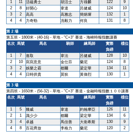
1
11
122
9
活磁勇士
胡活士
方祿麟
2
8
124
10
好開心
韋達
呂健威
3
2
132
1
高高
高雅志
簡炳墀
4
4
131
8
力奇勁
冼毅力
何良
第 2 場
第五班 - 1800米 - (40-16) - 草地 - "C+3" 賽道 - 海峽時報指數讓賽
名次
馬號
馬名
騎師
練馬師
實際
檔位
負磅
1
7
128
10
進取
韋法
呂健威
2
10
124
8
寫寫意意
金仕芬
蘭尼
3
2
134
11
娛樂之霸
都爾
梁定華
4
4
130
1
日時拱貴
莫狄
黃偉烈
第 3 場
第四班 - 1650米 - (56-32) - 草地 - "C+3" 賽道 - 金融時報指數１００讓賽
名次
馬號
馬名
騎師
練馬師
實際
檔位
負磅
1
5
126
11
幾威
韋達
約翰摩亞
2
1
134
6
識少少
都爾
梁定華
3
4
130
9
卓越
馬佳善
大衛希斯
4
8
120
2
百花齊放
李格力
蘭尼