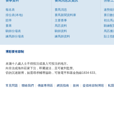
賽事資料
賽馬消息及資訊
分析工
報名表
賽馬消息
速勢能
排位表(本地)
賽馬新聞資料庫
賽日數
賠率
主要賽事
初出馬
賽果
馬匹資料
騎練配
騎師分場表
騎師資料
馬匹搬
練馬師分場表
練馬師資料
貼士指
博彩要有節制
未滿十八歲人士不得投注或進入可投注的地方。
向非法或海外莊家下注，即屬違法，且可被判監禁。
切勿沉迷賭博，如需尋求輔導協助，可致電平和基金熱線1834 633。
常見問題
|
聯絡我們
|
傳媒專用區
|
網頁指南
|
規例
|
提倡有節制博彩
|
私隱