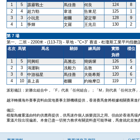
1
5
124
8
霹靂戰士
馬佳善
何良
2
4
125
1
超力勁
韋達
告東尼
3
3
128
9
小玩意
都爾
梁定華
4
1
130
2
爭輝
文羅
王兆旦
第 7 場
第一、二班 - 2200米 - (113-73) - 草地 - "C+3" 賽道 - 杜瓊斯工業平均指
名次
馬號
馬名
騎師
練馬師
實際
檔位
負磅
1
5
126
5
同興旺
高雅志
簡炳墀
2
3
130
4
鴻運駒
冼毅力
岳敦
3
8
120
6
中游福星
馬佳善
大衛希斯
4
10
119
7
喜上喜
都爾
約翰摩亞
派彩備註：於勝出組合中，「F」代表「任何組合」；「M」則代表「任何次序」
越洋轉播海外賽事資料由當地賽事主辦機構提供，香港賽馬會將根據相關賽果進
備註:
模擬鳥瞰重溫由特約供應商提供，供馬迷作個人娛樂資訊之用。但由於香港馬場
重溫片段出現偏差。本會已盡一切努力務求有關資料盡可能準確，馬會就此並無責