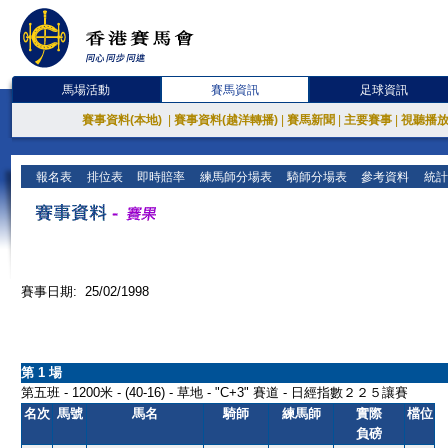
馬場活動
賽馬資訊
足球資訊
賽事資料(本地)
|
賽事資料(越洋轉播)
|
賽馬新聞
|
主要賽事
|
視聽播
報名表
排位表
即時賠率
練馬師分場表
騎師分場表
參考資料
統計
賽事日期: 25/02/1998
第 1 場
第五班 - 1200米 - (40-16) - 草地 - "C+3" 賽道 - 日經指數２２５讓賽
名次
馬號
馬名
騎師
練馬師
實際
檔位
負磅