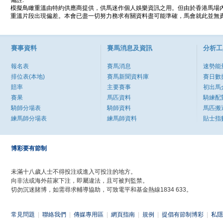
備註:
模擬鳥瞰重溫由特約供應商提供，供馬迷作個人娛樂資訊之用。但由於香港馬場
重溫片段出現偏差。本會已盡一切努力務求有關資料盡可能準確，馬會就此並無責
賽事資料
賽馬消息及資訊
分析工
報名表
賽馬消息
速勢能
排位表(本地)
賽馬新聞資料庫
賽日數
賠率
主要賽事
初出馬
賽果
馬匹資料
騎練配
騎師分場表
騎師資料
馬匹搬
練馬師分場表
練馬師資料
貼士指
博彩要有節制
未滿十八歲人士不得投注或進入可投注的地方。
向非法或海外莊家下注，即屬違法，且可被判監禁。
切勿沉迷賭博，如需尋求輔導協助，可致電平和基金熱線1834 633。
常見問題
|
聯絡我們
|
傳媒專用區
|
網頁指南
|
規例
|
提倡有節制博彩
|
私隱