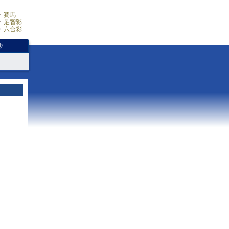
賽馬
足智彩
六合彩
少