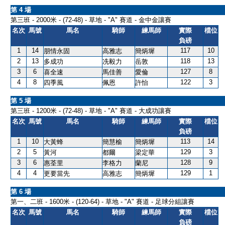
第 4 場
第三班 - 2000米 - (72-48) - 草地 - "A" 賽道 - 金中金讓賽
名次
馬號
馬名
騎師
練馬師
實際
檔位
負磅
1
14
117
10
朋情永固
高雅志
簡炳墀
2
13
118
13
多成功
冼毅力
岳敦
3
6
127
8
喜全速
馬佳善
愛倫
4
8
122
3
四季風
佩恩
許怡
第 5 場
第三班 - 1200米 - (72-48) - 草地 - "A" 賽道 - 大成功讓賽
名次
馬號
馬名
騎師
練馬師
實際
檔位
負磅
1
10
113
14
大黃蜂
簡慧榆
簡炳墀
2
5
129
3
黃河
都爾
梁定華
3
6
128
9
惠荃里
李格力
蘭尼
4
4
129
1
更要當先
高雅志
簡炳墀
第 6 場
第一、二班 - 1600米 - (120-64) - 草地 - "A" 賽道 - 足球分組讓賽
名次
馬號
馬名
騎師
練馬師
實際
檔位
負磅