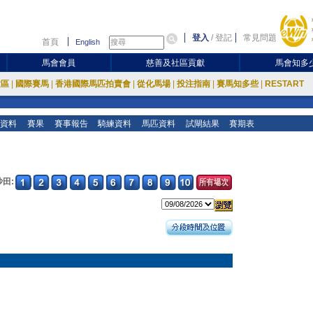
登入
/
登記
常見問題
首頁
English
馬會會員
慈善及社區貢獻
馬會知多
放區
|
國際賽馬
|
香港國際馬匹拍賣會
|
從化馬場
|
投注指南
|
賽馬知多些
|
RESTART
資料
賽果
賽事報告
騎練資料
馬匹資料
試閘結果
賽期表
沙田: