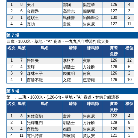
1
8
126
4
天才
都爾
梁定華
2
6
127
3
金鑽匙
高雅志
簡炳墀
3
1
130
2
超驥王
馬佳善
約翰摩亞
4
4
127
11
真叻
韋達
告東尼
第 7 場
四歲 - 1800米 - 草地 - "A" 賽道 - 一九九八年香港打吡大賽
名次
馬號
馬名
騎師
練馬師
實際
檔位
負磅
1
7
126
12
告魯夫
李格力
賓康
2
4
126
6
安驊
胡活士
方祿麟
3
9
126
2
森林王子
錢健明
何良
4
1
126
10
百勝不厭
文羅
伍碧權
第 8 場
第一、二班 - 1600米 - (120-64) - 草地 - "A" 賽道 - 奪錦分組讓賽
名次
馬號
馬名
騎師
練馬師
實際
檔位
負磅
1
8
122
4
無敵寶駒
韋達
告東尼
2
1
129
9
光輝進門
胡活士
方祿麟
3
4
126
7
齊歡樂
都爾
告東尼
4
11
121
3
電訊特首
謝展鵠
黃汝安