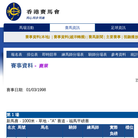
馬場活動
賽馬資訊
足球資訊
賽事資料(本地)
|
賽事資料(越洋轉播)
|
賽馬新聞
|
主要賽事
|
視聽播
報名表
排位表
即時賠率
練馬師分場表
騎師分場表
參考資料
統計
賽事日期: 01/03/1998
第 1 場
新馬賽 - 1000米 - 草地 - "A" 賽道 - 福馬平磅賽
名次
馬號
馬名
騎師
練馬師
實際
檔位
負磅