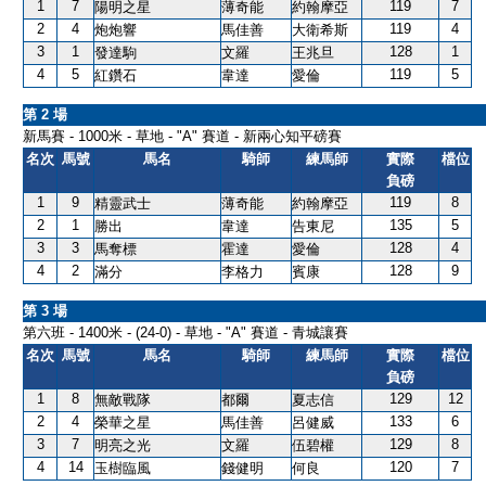
1
7
119
7
陽明之星
薄奇能
約翰摩亞
2
4
119
4
炮炮響
馬佳善
大衛希斯
3
1
128
1
發達駒
文羅
王兆旦
4
5
119
5
紅鑽石
韋達
愛倫
第 2 場
新馬賽 - 1000米 - 草地 - "A" 賽道 - 新兩心知平磅賽
名次
馬號
馬名
騎師
練馬師
實際
檔位
負磅
1
9
119
8
精靈武士
薄奇能
約翰摩亞
2
1
135
5
勝出
韋達
告東尼
3
3
128
4
馬奪標
霍達
愛倫
4
2
128
9
滿分
李格力
賓康
第 3 場
第六班 - 1400米 - (24-0) - 草地 - "A" 賽道 - 青城讓賽
名次
馬號
馬名
騎師
練馬師
實際
檔位
負磅
1
8
129
12
無敵戰隊
都爾
夏志信
2
4
133
6
榮華之星
馬佳善
呂健威
3
7
129
8
明亮之光
文羅
伍碧權
4
14
120
7
玉樹臨風
錢健明
何良