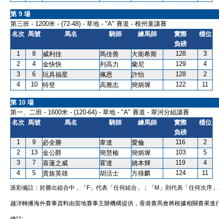
第 9 場
第三班 - 1200米 - (72-48) - 草地 - "A" 賽道 - 根州童讓賽
名次
馬號
馬名
騎師
練馬師
實際
檔位
負磅
1
8
128
3
威利佳
馬佳善
大衛希斯
2
4
129
4
金快快
列高力
蘭尼
3
6
128
2
玩具福星
佩恩
許怡
4
10
122
11
特登
高雅志
簡炳墀
第 10 場
第一、二班 - 1600米 - (120-64) - 草地 - "A" 賽道 - 翠河分組讓賽
名次
馬號
馬名
騎師
練馬師
實際
檔位
負磅
1
9
116
2
必全勝
韋達
愛倫
2
13
103
5
金公爵
簡慧榆
簡炳墀
3
7
119
4
喜蓮之威
霍達
姚本輝
4
5
124
11
貴族英雄
胡活士
方祿麟
派彩備註：於勝出組合中，「F」代表「任何組合」；「M」則代表「任何次序」
越洋轉播海外賽事資料由當地賽事主辦機構提供，香港賽馬會將根據相關賽果進