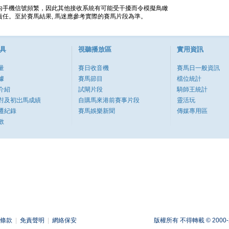
內手機信號頻繁，因此其他接收系統有可能受干擾而令模擬鳥瞰
任。至於賽馬結果, 馬迷應參考實際的賽馬片段為準。
具
視聽播放區
實用資訊
量
賽日收音機
賽馬日一般資訊
據
賽馬節目
檔位統計
介紹
試閘片段
騎師王統計
對及初岀馬成績
自購馬來港前賽事片段
靈活玩
遷紀錄
賽馬娛樂新聞
傳媒專用區
數
條款
|
免責聲明
|
網絡保安
版權所有 不得轉載 © 2000