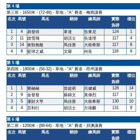
第 4 場
第三班 - 1650米 - (72-48) - 草地 - "A" 賽道 - 梅窩讓賽
名次
馬號
馬名
騎師
練馬師
實際
檔位
負磅
1
4
124
1
易發得
韋達
告東尼
2
11
117
4
踏雪飛
胡活士
告達理
3
14
117
8
衝勁無敵
馬佳善
大衛希斯
4
8
118
9
籃球之威
文羅
何良
第 5 場
第四班 - 1800米 - (56-32) - 草地 - "A" 賽道 - 昂坪讓賽
名次
馬號
馬名
騎師
練馬師
實際
檔位
負磅
1
1
128
14
樂融融
曾超祺
呂健威
2
9
117
1
金發發
蘇錦文
黃偉烈
3
5
130
10
運財大亨
馬佳善
大衛希斯
4
4
131
9
百利行
胡活士
方祿麟
第 6 場
第二班 - 1200米 - (88-64) - 草地 - "A" 賽道 - 貝澳讓賽
名次
馬號
馬名
騎師
練馬師
實際
檔位
負磅