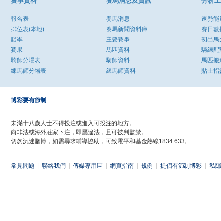
賽事資料
賽馬消息及資訊
分析工
報名表
賽馬消息
速勢能
排位表(本地)
賽馬新聞資料庫
賽日數
賠率
主要賽事
初出馬
賽果
馬匹資料
騎練配
騎師分場表
騎師資料
馬匹搬
練馬師分場表
練馬師資料
貼士指
博彩要有節制
未滿十八歲人士不得投注或進入可投注的地方。
向非法或海外莊家下注，即屬違法，且可被判監禁。
切勿沉迷賭博，如需尋求輔導協助，可致電平和基金熱線1834 633。
常見問題
|
聯絡我們
|
傳媒專用區
|
網頁指南
|
規例
|
提倡有節制博彩
|
私隱