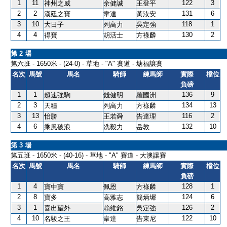
1
11
122
3
神州之威
余健誠
王登平
2
2
131
6
漢廷之寶
韋達
黃汝安
3
10
118
1
大日子
列高力
吳定強
4
4
130
2
得寶
胡活士
方祿麟
第 2 場
第六班 - 1650米 - (24-0) - 草地 - "A" 賽道 - 塘福讓賽
名次
馬號
馬名
騎師
練馬師
實際
檔位
負磅
1
1
136
9
超速強駒
錢健明
羅國洲
2
3
134
13
天糧
列高力
方祿麟
3
13
116
2
怡勝
王若舜
告達理
4
6
132
10
乘風破浪
冼毅力
岳敦
第 3 場
第五班 - 1650米 - (40-16) - 草地 - "A" 賽道 - 大澳讓賽
名次
馬號
馬名
騎師
練馬師
實際
檔位
負磅
1
4
128
1
寶中寶
佩恩
方祿麟
2
8
124
6
寶多
高雅志
簡炳墀
3
1
126
2
喜出望外
賴維銘
吳定強
4
10
122
10
名駿之王
韋達
告東尼