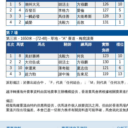
1
5
126
10
潮州大兄
胡活士
方祿麟
2
4
127
5
百發百
李格力
愛倫
3
3
128
3
一觸必發
馬佳善
大衛希斯
4
2
131
1
威榮
冼毅力
岳敦
第 7 場
第三班 - 1650米 - (72-48) - 草地 - "A" 賽道 - 梅窩讓賽
名次
馬號
馬名
騎師
練馬師
實際
檔位
負磅
1
8
123
10
美好勝將
冼毅力
何良
2
2
130
1
大功告成
胡活士
方祿麟
3
10
121
6
幸運來
薄奇能
夏志信
4
3
119
13
超力勁
謝中瀚
告東尼
派彩備註：於勝出組合中，「F」代表「任何組合」；「M」則代表「任何次序」
越洋轉播海外賽事資料由當地賽事主辦機構提供，香港賽馬會將根據相關賽果進
備註:
模擬鳥瞰重溫由特約供應商提供，供馬迷作個人娛樂資訊之用。但由於香港馬場
重溫片段出現偏差。本會已盡一切努力務求有關資料盡可能準確，馬會就此並無責