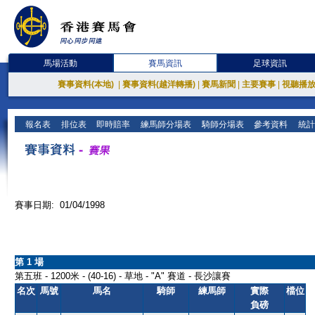
馬場活動
賽馬資訊
足球資訊
賽事資料(本地)
|
賽事資料(越洋轉播)
|
賽馬新聞
|
主要賽事
|
視聽播
報名表
排位表
即時賠率
練馬師分場表
騎師分場表
參考資料
統計
賽事日期: 01/04/1998
第 1 場
第五班 - 1200米 - (40-16) - 草地 - "A" 賽道 - 長沙讓賽
名次
馬號
馬名
騎師
練馬師
實際
檔位
負磅