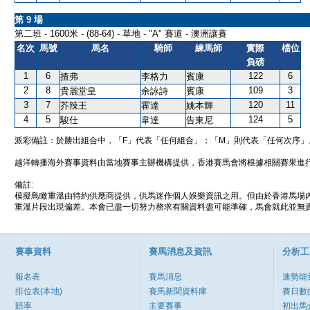
第 9 場
第二班 - 1600米 - (88-64) - 草地 - "A" 賽道 - 澳洲讓賽
名次
馬號
馬名
騎師
練馬師
實際
檔位
負磅
1
6
122
6
揸弗
李格力
賓康
2
8
109
3
貴麗堂皇
余詠詩
賓康
3
7
120
11
芥辣王
霍達
姚本輝
4
5
124
5
駿仕
韋達
告東尼
派彩備註：於勝出組合中，「F」代表「任何組合」；「M」則代表「任何次序」
越洋轉播海外賽事資料由當地賽事主辦機構提供，香港賽馬會將根據相關賽果進
備註:
模擬鳥瞰重溫由特約供應商提供，供馬迷作個人娛樂資訊之用。但由於香港馬場
重溫片段出現偏差。本會已盡一切努力務求有關資料盡可能準確，馬會就此並無責
賽事資料
賽馬消息及資訊
分析工
報名表
賽馬消息
速勢能
排位表(本地)
賽馬新聞資料庫
賽日數
賠率
主要賽事
初出馬