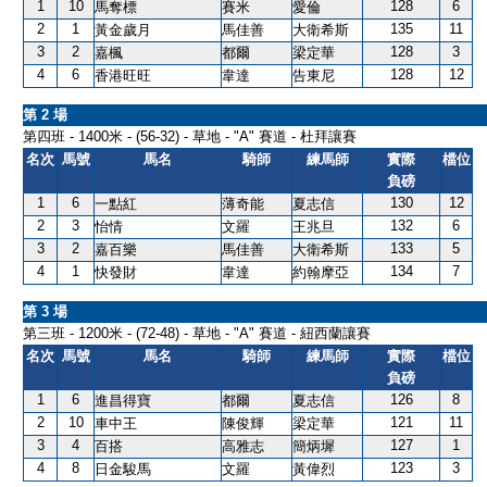
1
10
128
6
馬奪標
賽米
愛倫
2
1
135
11
黃金歲月
馬佳善
大衛希斯
3
2
128
3
嘉楓
都爾
梁定華
4
6
128
12
香港旺旺
韋達
告東尼
第 2 場
第四班 - 1400米 - (56-32) - 草地 - "A" 賽道 - 杜拜讓賽
名次
馬號
馬名
騎師
練馬師
實際
檔位
負磅
1
6
130
12
一點紅
薄奇能
夏志信
2
3
132
6
怡情
文羅
王兆旦
3
2
133
5
嘉百樂
馬佳善
大衛希斯
4
1
134
7
快發財
韋達
約翰摩亞
第 3 場
第三班 - 1200米 - (72-48) - 草地 - "A" 賽道 - 紐西蘭讓賽
名次
馬號
馬名
騎師
練馬師
實際
檔位
負磅
1
6
126
8
進昌得寶
都爾
夏志信
2
10
121
11
車中王
陳俊輝
梁定華
3
4
127
1
百搭
高雅志
簡炳墀
4
8
123
3
日金駿馬
文羅
黃偉烈