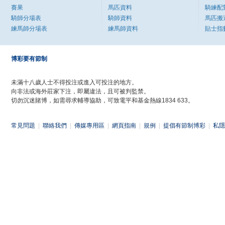
賽果
馬匹資料
騎練配
騎師分場表
騎師資料
馬匹搬
練馬師分場表
練馬師資料
貼士指
博彩要有節制
未滿十八歲人士不得投注或進入可投注的地方。
向非法或海外莊家下注，即屬違法，且可被判監禁。
切勿沉迷賭博，如需尋求輔導協助，可致電平和基金熱線1834 633。
常見問題
|
聯絡我們
|
傳媒專用區
|
網頁指南
|
規例
|
提倡有節制博彩
|
私隱