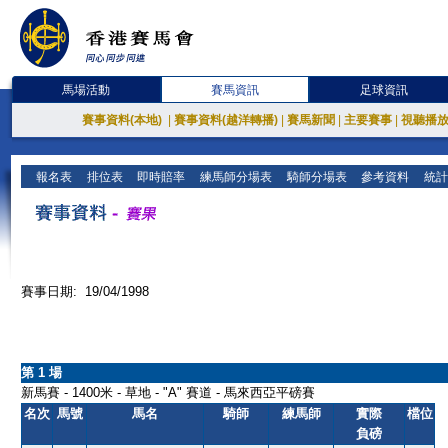
馬場活動
賽馬資訊
足球資訊
賽事資料(本地)
|
賽事資料(越洋轉播)
|
賽馬新聞
|
主要賽事
|
視聽播
報名表
排位表
即時賠率
練馬師分場表
騎師分場表
參考資料
統計
賽事日期: 19/04/1998
第 1 場
新馬賽 - 1400米 - 草地 - "A" 賽道 - 馬來西亞平磅賽
名次
馬號
馬名
騎師
練馬師
實際
檔位
負磅