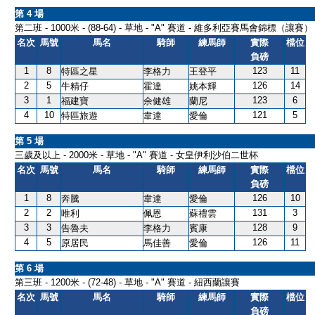
第 4 場
第二班 - 1000米 - (88-64) - 草地 - "A" 賽道 - 維多利亞賽馬會錦標（讓賽）
名次
馬號
馬名
騎師
練馬師
實際
檔位
負磅
1
8
123
11
特區之星
李格力
王登平
2
5
126
14
牛精仔
霍達
姚本輝
3
1
123
6
福建寶
余健雄
蘭尼
4
10
121
5
特區旅遊
韋達
愛倫
第 5 場
三歲及以上 - 2000米 - 草地 - "A" 賽道 - 女皇伊利沙伯二世杯
名次
馬號
馬名
騎師
練馬師
實際
檔位
負磅
1
8
126
10
奔騰
韋達
愛倫
2
2
131
3
唯利
佩恩
蘇禮雲
3
3
128
9
告魯夫
李格力
賓康
4
5
126
11
原居民
馬佳善
愛倫
第 6 場
第三班 - 1200米 - (72-48) - 草地 - "A" 賽道 - 紐西蘭讓賽
名次
馬號
馬名
騎師
練馬師
實際
檔位
負磅