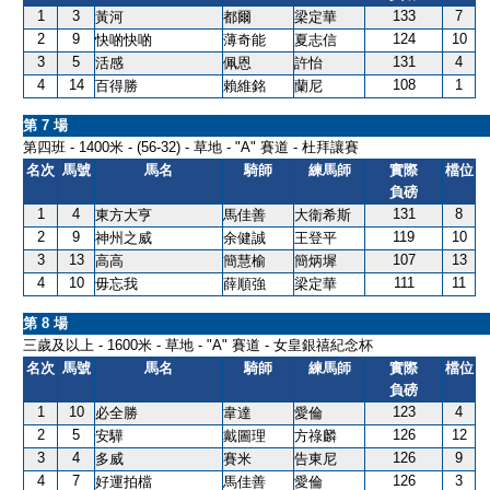
1
3
133
7
黃河
都爾
梁定華
2
9
124
10
快啲快啲
薄奇能
夏志信
3
5
131
4
活感
佩恩
許怡
4
14
108
1
百得勝
賴維銘
蘭尼
第 7 場
第四班 - 1400米 - (56-32) - 草地 - "A" 賽道 - 杜拜讓賽
名次
馬號
馬名
騎師
練馬師
實際
檔位
負磅
1
4
131
8
東方大亨
馬佳善
大衛希斯
2
9
119
10
神州之威
余健誠
王登平
3
13
107
13
高高
簡慧榆
簡炳墀
4
10
111
11
毋忘我
薛順強
梁定華
第 8 場
三歲及以上 - 1600米 - 草地 - "A" 賽道 - 女皇銀禧紀念杯
名次
馬號
馬名
騎師
練馬師
實際
檔位
負磅
1
10
123
4
必全勝
韋達
愛倫
2
5
126
12
安驊
戴圖理
方祿麟
3
4
126
9
多威
賽米
告東尼
4
7
126
3
好運拍檔
馬佳善
愛倫