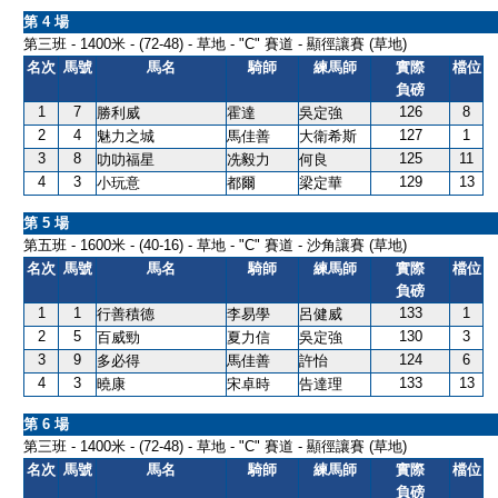
第 4 場
第三班 - 1400米 - (72-48) - 草地 - "C" 賽道 - 顯徑讓賽 (草地)
名次
馬號
馬名
騎師
練馬師
實際
檔位
負磅
1
7
126
8
勝利威
霍達
吳定強
2
4
127
1
魅力之城
馬佳善
大衛希斯
3
8
125
11
叻叻福星
冼毅力
何良
4
3
129
13
小玩意
都爾
梁定華
第 5 場
第五班 - 1600米 - (40-16) - 草地 - "C" 賽道 - 沙角讓賽 (草地)
名次
馬號
馬名
騎師
練馬師
實際
檔位
負磅
1
1
133
1
行善積德
李易學
呂健威
2
5
130
3
百威勁
夏力信
吳定強
3
9
124
6
多必得
馬佳善
許怡
4
3
133
13
曉康
宋卓時
告達理
第 6 場
第三班 - 1400米 - (72-48) - 草地 - "C" 賽道 - 顯徑讓賽 (草地)
名次
馬號
馬名
騎師
練馬師
實際
檔位
負磅