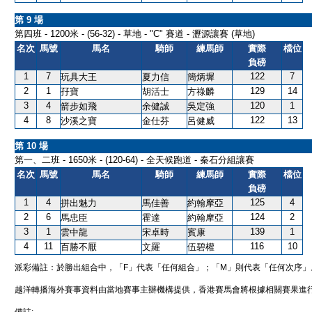
第 9 場
第四班 - 1200米 - (56-32) - 草地 - "C" 賽道 - 瀝源讓賽 (草地)
名次
馬號
馬名
騎師
練馬師
實際
檔位
負磅
1
7
122
7
玩具大王
夏力信
簡炳墀
2
1
129
14
孖寶
胡活士
方祿麟
3
4
120
1
箭步如飛
余健誠
吳定強
4
8
122
13
沙溪之寶
金仕芬
呂健威
第 10 場
第一、二班 - 1650米 - (120-64) - 全天候跑道 - 秦石分組讓賽
名次
馬號
馬名
騎師
練馬師
實際
檔位
負磅
1
4
125
4
拼出魅力
馬佳善
約翰摩亞
2
6
124
2
馬忠臣
霍達
約翰摩亞
3
1
139
1
雲中龍
宋卓時
賓康
4
11
116
10
百勝不厭
文羅
伍碧權
派彩備註：於勝出組合中，「F」代表「任何組合」；「M」則代表「任何次序」
越洋轉播海外賽事資料由當地賽事主辦機構提供，香港賽馬會將根據相關賽果進