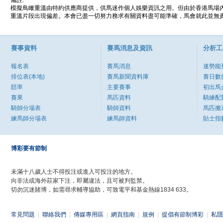
備註:
模擬鳥瞰重溫由特約供應商提供，供馬迷作個人娛樂資訊之用。但由於香港馬場
重溫片段出現偏差。本會已盡一切努力務求有關資料盡可能準確，馬會就此並無責
賽事資料
賽馬消息及資訊
分析工
報名表
賽馬消息
速勢能
排位表(本地)
賽馬新聞資料庫
賽日數
賠率
主要賽事
初出馬
賽果
馬匹資料
騎練配
騎師分場表
騎師資料
馬匹搬
練馬師分場表
練馬師資料
貼士指
博彩要有節制
未滿十八歲人士不得投注或進入可投注的地方。
向非法或海外莊家下注，即屬違法，且可被判監禁。
切勿沉迷賭博，如需尋求輔導協助，可致電平和基金熱線1834 633。
常見問題
|
聯絡我們
|
傳媒專用區
|
網頁指南
|
規例
|
提倡有節制博彩
|
私隱