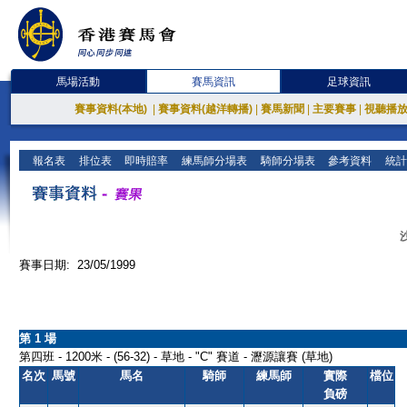
馬場活動
賽馬資訊
足球資訊
賽事資料(本地)
|
賽事資料(越洋轉播)
|
賽馬新聞
|
主要賽事
|
視聽播
報名表
排位表
即時賠率
練馬師分場表
騎師分場表
參考資料
統計
賽事日期: 23/05/1999
第 1 場
第四班 - 1200米 - (56-32) - 草地 - "C" 賽道 - 瀝源讓賽 (草地)
名次
馬號
馬名
騎師
練馬師
實際
檔位
負磅