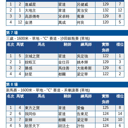
1
2
129
7
進威星
霍達
呂健威
2
1
132
12
大地主
韋達
黃汝安
3
3
129
8
高原傳奇
宋卓時
賓康
4
12
120
5
金湧
萬成
何良
第 7 場
三歲 - 1600米 - 草地 - "C" 賽道 - 沙田銀瓶賽 (草地)
名次
馬號
馬名
騎師
練馬師
實際
檔位
負磅
1
5
122
1
京城之寶
霍達
吳定強
2
1
129
3
靚蝦王
金仕芬
姚本輝
3
2
129
6
勝感
馬佳善
大衛希斯
4
4
122
2
財星
都爾
梁定華
第 8 場
新馬賽 - 1600米 - 草地 - "C" 賽道 - 禾輋讓賽 (草地)
名次
馬號
馬名
騎師
練馬師
實際
檔位
負磅
1
4
125
8
東方之寶
韋達
愛倫
2
6
124
14
我同你
霍達
告東尼
3
7
124
10
新輝
都爾
梁定華
4
5
124
6
順景天下
胡活士
許怡