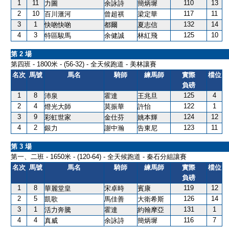
1
11
110
13
力圖
余詠詩
簡炳墀
2
10
117
11
百川滙河
曾超祺
梁定華
3
1
132
14
快啲快啲
都爾
夏志信
4
3
125
10
特區駿馬
余健誠
林紅飛
第 2 場
第四班 - 1800米 - (56-32) - 全天候跑道 - 美林讓賽
名次
馬號
馬名
騎師
練馬師
實際
檔位
負磅
1
8
125
4
沛泉
霍達
王兆旦
2
4
122
1
燈光大師
莫振華
許怡
3
9
124
12
彩虹世家
金仕芬
姚本輝
4
2
123
11
銀力
謝中瀚
告東尼
第 3 場
第一、二班 - 1650米 - (120-64) - 全天候跑道 - 秦石分組讓賽
名次
馬號
馬名
騎師
練馬師
實際
檔位
負磅
1
8
119
12
華麗堂皇
宋卓時
賓康
2
5
126
14
凱歌
馬佳善
大衛希斯
3
1
131
1
活力奔騰
霍達
約翰摩亞
4
4
116
7
真威
余詠詩
簡炳墀