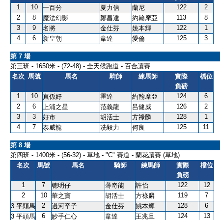
1
10
122
2
一百分
夏力信
蘭尼
2
8
113
8
魔法幻影
鄭昌達
約翰摩亞
3
9
122
1
名將
金仕芬
姚本輝
4
6
125
3
新皇朝
韋達
愛倫
第 7 場
第三班 - 1650米 - (72-48) - 全天候跑道 - 百合讓賽
名次
馬號
馬名
騎師
練馬師
實際
檔位
負磅
1
10
124
6
真係好
霍達
約翰摩亞
2
6
126
2
上浦之星
范義龍
呂健威
3
3
128
1
好市
胡活士
方祿麟
4
7
125
11
泰威龍
冼毅力
何良
第 8 場
第四班 - 1400米 - (56-32) - 草地 - "C" 賽道 - 蘭花讓賽 (草地)
名次
馬號
馬名
騎師
練馬師
實際
檔位
負磅
1
7
122
12
聰明仔
薄奇能
許怡
2
10
119
7
華之寶
胡活士
方祿麟
2
128
6
3 平頭馬
過河卒子
金仕芬
姚本輝
6
124
13
3 平頭馬
妙手仁心
韋達
王兆旦