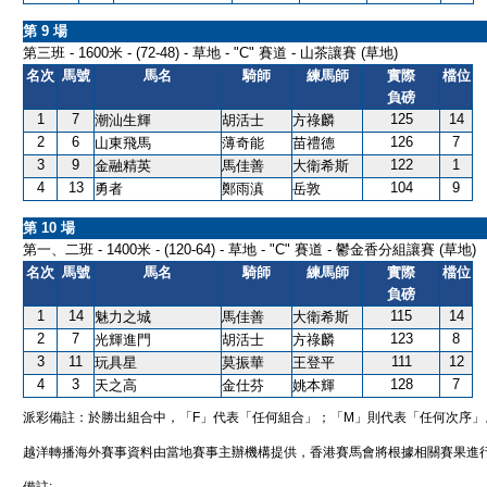
第 9 場
第三班 - 1600米 - (72-48) - 草地 - "C" 賽道 - 山茶讓賽 (草地)
名次
馬號
馬名
騎師
練馬師
實際
檔位
負磅
1
7
125
14
潮汕生輝
胡活士
方祿麟
2
6
126
7
山東飛馬
薄奇能
苗禮德
3
9
122
1
金融精英
馬佳善
大衛希斯
4
13
104
9
勇者
鄭雨滇
岳敦
第 10 場
第一、二班 - 1400米 - (120-64) - 草地 - "C" 賽道 - 鬱金香分組讓賽 (草地)
名次
馬號
馬名
騎師
練馬師
實際
檔位
負磅
1
14
115
14
魅力之城
馬佳善
大衛希斯
2
7
123
8
光輝進門
胡活士
方祿麟
3
11
111
12
玩具星
莫振華
王登平
4
3
128
7
天之高
金仕芬
姚本輝
派彩備註：於勝出組合中，「F」代表「任何組合」；「M」則代表「任何次序」
越洋轉播海外賽事資料由當地賽事主辦機構提供，香港賽馬會將根據相關賽果進