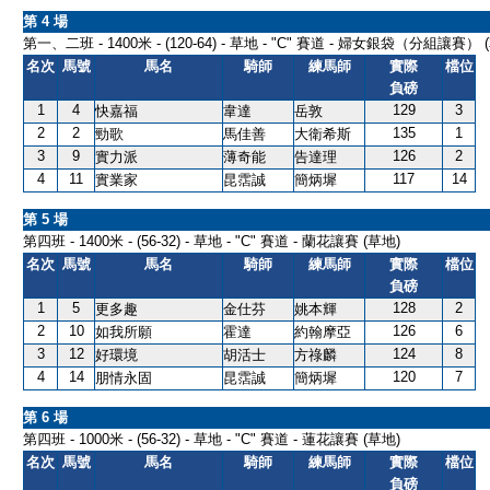
第 4 場
第一、二班 - 1400米 - (120-64) - 草地 - "C" 賽道 - 婦女銀袋（分組讓賽） 
名次
馬號
馬名
騎師
練馬師
實際
檔位
負磅
1
4
129
3
快嘉福
韋達
岳敦
2
2
135
1
勁歌
馬佳善
大衛希斯
3
9
126
2
實力派
薄奇能
告達理
4
11
117
14
實業家
昆霑誠
簡炳墀
第 5 場
第四班 - 1400米 - (56-32) - 草地 - "C" 賽道 - 蘭花讓賽 (草地)
名次
馬號
馬名
騎師
練馬師
實際
檔位
負磅
1
5
128
2
更多趣
金仕芬
姚本輝
2
10
126
6
如我所願
霍達
約翰摩亞
3
12
124
8
好環境
胡活士
方祿麟
4
14
120
7
朋情永固
昆霑誠
簡炳墀
第 6 場
第四班 - 1000米 - (56-32) - 草地 - "C" 賽道 - 蓮花讓賽 (草地)
名次
馬號
馬名
騎師
練馬師
實際
檔位
負磅