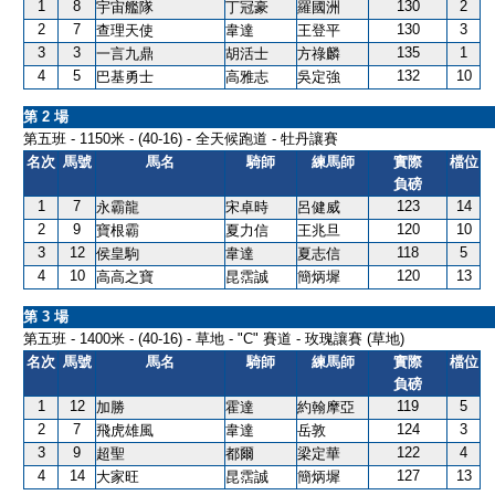
1
8
130
2
宇宙艦隊
丁冠豪
羅國洲
2
7
130
3
查理天使
韋達
王登平
3
3
135
1
一言九鼎
胡活士
方祿麟
4
5
132
10
巴基勇士
高雅志
吳定強
第 2 場
第五班 - 1150米 - (40-16) - 全天候跑道 - 牡丹讓賽
名次
馬號
馬名
騎師
練馬師
實際
檔位
負磅
1
7
123
14
永霸龍
宋卓時
呂健威
2
9
120
10
寶根霸
夏力信
王兆旦
3
12
118
5
侯皇駒
韋達
夏志信
4
10
120
13
高高之寶
昆霑誠
簡炳墀
第 3 場
第五班 - 1400米 - (40-16) - 草地 - "C" 賽道 - 玫瑰讓賽 (草地)
名次
馬號
馬名
騎師
練馬師
實際
檔位
負磅
1
12
119
5
加勝
霍達
約翰摩亞
2
7
124
3
飛虎雄風
韋達
岳敦
3
9
122
4
超聖
都爾
梁定華
4
14
127
13
大家旺
昆霑誠
簡炳墀