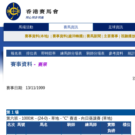
馬場活動
賽馬資訊
足球資訊
賽事資料(本地)
|
賽事資料(越洋轉播)
|
賽馬新聞
|
主要賽事
|
視聽播
報名表
排位表
即時賠率
練馬師分場表
騎師分場表
參考資料
統計
賽事日期: 13/11/1999
第 1 場
第六班 - 1000米 - (24-0) - 草地 - "C" 賽道 - 向日葵讓賽 (草地)
名次
馬號
馬名
騎師
練馬師
實際
檔位
負磅