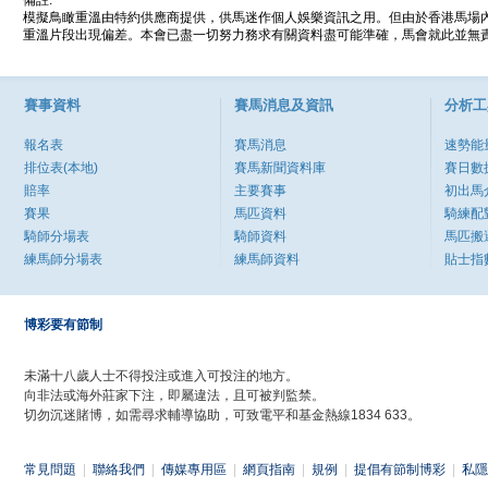
備註:
模擬鳥瞰重溫由特約供應商提供，供馬迷作個人娛樂資訊之用。但由於香港馬場
重溫片段出現偏差。本會已盡一切努力務求有關資料盡可能準確，馬會就此並無責
賽事資料
賽馬消息及資訊
分析工
報名表
賽馬消息
速勢能
排位表(本地)
賽馬新聞資料庫
賽日數
賠率
主要賽事
初出馬
賽果
馬匹資料
騎練配
騎師分場表
騎師資料
馬匹搬
練馬師分場表
練馬師資料
貼士指
博彩要有節制
未滿十八歲人士不得投注或進入可投注的地方。
向非法或海外莊家下注，即屬違法，且可被判監禁。
切勿沉迷賭博，如需尋求輔導協助，可致電平和基金熱線1834 633。
常見問題
|
聯絡我們
|
傳媒專用區
|
網頁指南
|
規例
|
提倡有節制博彩
|
私隱