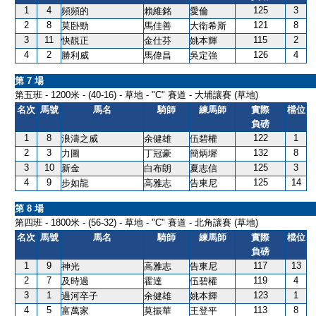
1
4
125
3
頻頻的
賴維銘
愛倫
2
8
121
8
莫卧勁
馬佳善
大衛希斯
3
11
115
2
快靚正
金仕芬
姚本輝
4
2
126
4
勝利威
馬偉昌
吳定強
第 7 場
第五班 - 1200米 - (40-16) - 草地 - "C" 賽道 - 大埔讓賽 (草地)
名次
馬號
馬名
騎師
練馬師
實際
檔位
負磅
1
8
122
1
浪濤之威
余健雄
伍碧權
2
3
132
8
力圖
丁冠豪
簡炳墀
3
10
125
3
新金
白布朗
夏志信
4
9
125
14
步如龍
高雅志
告東尼
第 8 場
第四班 - 1800米 - (56-32) - 草地 - "C" 賽道 - 北角讓賽 (草地)
名次
馬號
馬名
騎師
練馬師
實際
檔位
負磅
1
9
117
13
神光
高雅志
告東尼
2
7
119
4
及時過
霍達
伍碧權
3
1
123
1
過河卒子
余健雄
姚本輝
4
5
113
8
富萬家
莫振華
王登平