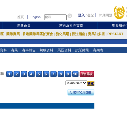
登入
/
登記
常見問題
首頁
English
馬會會員
慈善及社區貢獻
馬會知多
放區
|
國際賽馬
|
香港國際馬匹拍賣會
|
從化馬場
|
投注指南
|
賽馬知多些
|
RESTART
資料
賽果
賽事報告
騎練資料
馬匹資料
試閘結果
賽期表
沙田: