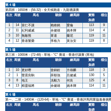
第 4 場
第四班 - 1650米 - (56-32) - 全天候跑道 - 九龍塘讓賽
名次
馬號
馬名
騎師
練馬師
實際
檔位
負磅
1
14
113
9
當仁不讓
賴維銘
愛倫
2
11
114
4
紀利威威
余健雄
姚本輝
3
10
119
11
無敵熊
韋達
蘭尼
4
12
119
8
香港繁榮
李格力
黃汝安
第 5 場
第三班 - 1000米 - (72-48) - 草地 - "C" 賽道 - 香港仔讓賽 (草地)
名次
馬號
馬名
騎師
練馬師
實際
檔位
負磅
1
10
118
3
更好嘢
曾錦銓
方祿麟
2
1
130
5
聲震良駒
薛順強
呂健威
3
8
125
4
地王
冼毅力
何良
4
13
114
11
精靈福將
余健雄
姚本輝
第 6 場
第一、二班 - 1400米 - (120-64) - 草地 - "C" 賽道 - 香港評馬同業協進會
名次
馬號
馬名
騎師
練馬師
實際
檔位
負磅