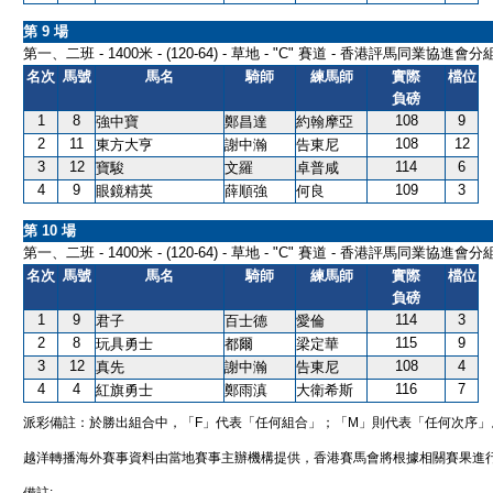
第 9 場
第一、二班 - 1400米 - (120-64) - 草地 - "C" 賽道 - 香港評馬同業協進會
名次
馬號
馬名
騎師
練馬師
實際
檔位
負磅
1
8
108
9
強中寶
鄭昌達
約翰摩亞
2
11
108
12
東方大亨
謝中瀚
告東尼
3
12
114
6
寶駿
文羅
卓普咸
4
9
109
3
眼鏡精英
薛順強
何良
第 10 場
第一、二班 - 1400米 - (120-64) - 草地 - "C" 賽道 - 香港評馬同業協進會
名次
馬號
馬名
騎師
練馬師
實際
檔位
負磅
1
9
114
3
君子
百士德
愛倫
2
8
115
9
玩具勇士
都爾
梁定華
3
12
108
4
真先
謝中瀚
告東尼
4
4
116
7
紅旗勇士
鄭雨滇
大衛希斯
派彩備註：於勝出組合中，「F」代表「任何組合」；「M」則代表「任何次序」
越洋轉播海外賽事資料由當地賽事主辦機構提供，香港賽馬會將根據相關賽果進