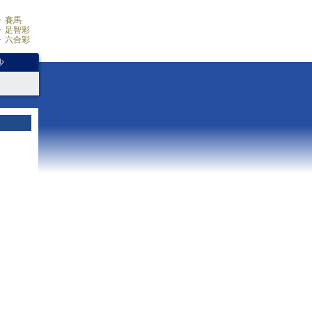
賽馬
足智彩
六合彩
少