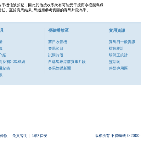
內手機信號頻繁，因此其他接收系統有可能受干擾而令模擬鳥瞰
任。至於賽馬結果, 馬迷應參考實際的賽馬片段為準。
具
視聽播放區
實用資訊
量
賽日收音機
賽馬日一般資訊
據
賽馬節目
檔位統計
介紹
試閘片段
騎師王統計
對及初岀馬成績
自購馬來港前賽事片段
靈活玩
遷紀錄
賽馬娛樂新聞
傳媒專用區
數
條款
|
免責聲明
|
網絡保安
版權所有 不得轉載 © 2000