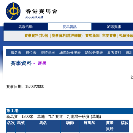
馬場活動
賽馬資訊
足球資訊
賽事資料(本地)
|
賽事資料(越洋轉播)
|
賽馬新聞
|
主要賽事
|
視聽播
報名表
排位表
即時賠率
練馬師分場表
騎師分場表
參考資料
統計
賽事日期: 18/03/2000
第 1 場
新馬賽 - 1200米 - 草地 - "C" 賽道 - 九龍灣平磅賽 (草地)
名次
馬號
馬名
騎師
練馬師
實際
檔位
負磅