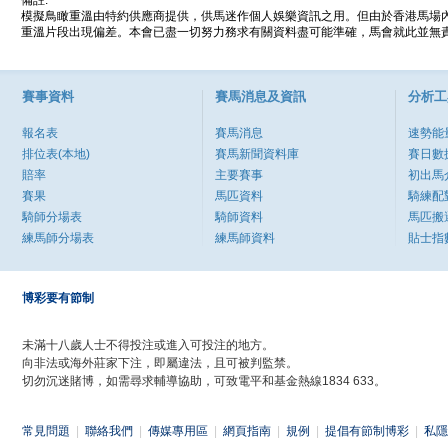
備註:
模擬鳥瞰重溫由特約供應商提供，供馬迷作個人娛樂資訊之用。但由於香港馬場
重溫片段出現偏差。本會已盡一切努力務求有關資料盡可能準確，馬會就此並無責
賽事資料
賽馬消息及資訊
分析工
報名表
賽馬消息
速勢能
排位表(本地)
賽馬新聞資料庫
賽日數
賠率
主要賽事
初出馬
賽果
馬匹資料
騎練配
騎師分場表
騎師資料
馬匹搬
練馬師分場表
練馬師資料
貼士指
博彩要有節制
未滿十八歲人士不得投注或進入可投注的地方。
向非法或海外莊家下注，即屬違法，且可被判監禁。
切勿沉迷賭博，如需尋求輔導協助，可致電平和基金熱線1834 633。
常見問題
|
聯絡我們
|
傳媒專用區
|
網頁指南
|
規例
|
提倡有節制博彩
|
私隱