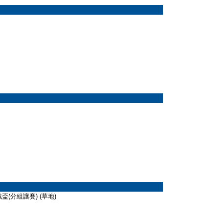
挑戰盃(分組讓賽) (草地)