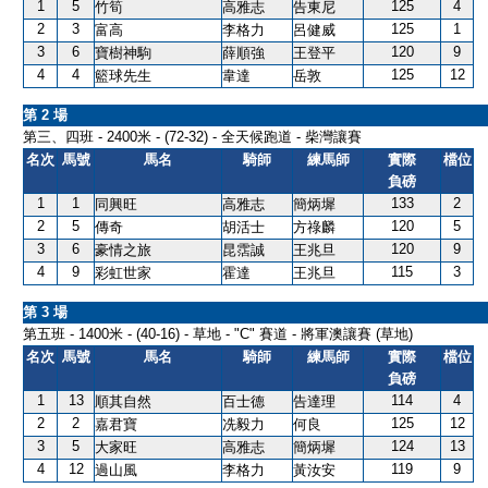
1
5
125
4
竹筍
高雅志
告東尼
2
3
125
1
富高
李格力
呂健威
3
6
120
9
寶樹神駒
薛順強
王登平
4
4
125
12
籃球先生
韋達
岳敦
第 2 場
第三、四班 - 2400米 - (72-32) - 全天候跑道 - 柴灣讓賽
名次
馬號
馬名
騎師
練馬師
實際
檔位
負磅
1
1
133
2
同興旺
高雅志
簡炳墀
2
5
120
5
傳奇
胡活士
方祿麟
3
6
120
9
豪情之旅
昆霑誠
王兆旦
4
9
115
3
彩虹世家
霍達
王兆旦
第 3 場
第五班 - 1400米 - (40-16) - 草地 - "C" 賽道 - 將軍澳讓賽 (草地)
名次
馬號
馬名
騎師
練馬師
實際
檔位
負磅
1
13
114
4
順其自然
百士德
告達理
2
2
125
12
嘉君寶
冼毅力
何良
3
5
124
13
大家旺
高雅志
簡炳墀
4
12
119
9
過山風
李格力
黃汝安