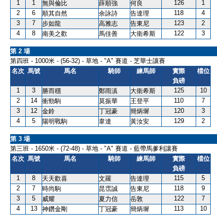
1
1
126
1
無與倫比
薛順強
何良
2
6
118
4
順其自然
余詠詩
告達理
3
7
123
2
步如龍
高雅志
告東尼
4
8
122
3
南美之歡
馬佳善
大衛希斯
第 2 場
第四班 - 1000米 - (56-32) - 草地 - "A" 賽道 - 芝華士讓賽
名次
馬號
馬名
騎師
練馬師
實際
檔位
負磅
1
3
125
10
勝而穩
鄭雨滇
大衛希斯
2
14
110
7
衝勁駒
莫振華
王登平
3
12
120
3
金鈴
丁冠豪
簡炳墀
4
5
129
2
陽明戰駒
韋達
黃汝安
第 3 場
第三班 - 1650米 - (72-48) - 草地 - "A" 賽道 - 藍帶馬爹利讓賽
名次
馬號
馬名
騎師
練馬師
實際
檔位
負磅
1
8
115
5
天天歡喜
文羅
告達理
2
7
118
9
時尚駒
昆霑誠
告東尼
3
5
122
7
威耀
夏力信
岳敦
4
13
113
10
神鑽金剛
丁冠豪
簡炳墀