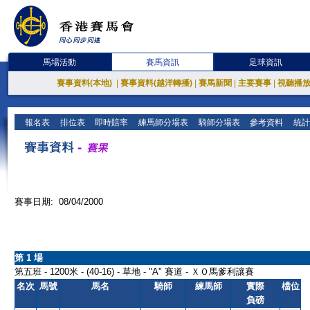
馬場活動
賽馬資訊
足球資訊
賽事資料(本地)
|
賽事資料(越洋轉播)
|
賽馬新聞
|
主要賽事
|
視聽播
報名表
排位表
即時賠率
練馬師分場表
騎師分場表
參考資料
統計
賽事日期: 08/04/2000
第 1 場
第五班 - 1200米 - (40-16) - 草地 - "A" 賽道 - ＸＯ馬爹利讓賽
名次
馬號
馬名
騎師
練馬師
實際
檔位
負磅