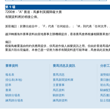
第 9 場
7200米 - "A" 賽道 - 馬爹利英國障礙大賽
有關資料將於稍後公佈。
派彩備註：於勝出組合中，「F」代表「任何組合」；「M」則代表「任何次序」
越洋轉播海外賽事資料由當地賽事主辦機構提供，香港賽馬會將根據相關賽果進
備註:
模擬鳥瞰重溫由特約供應商提供，供馬迷作個人娛樂資訊之用。但由於香港馬場
重溫片段出現偏差。本會已盡一切努力務求有關資料盡可能準確，馬會就此並無責
賽事資料
賽馬消息及資訊
分析工
報名表
賽馬消息
速勢能
排位表(本地)
賽馬新聞資料庫
賽日數
賠率
主要賽事
初出馬
賽果
馬匹資料
騎練配
騎師分場表
騎師資料
馬匹搬
練馬師分場表
練馬師資料
貼士指