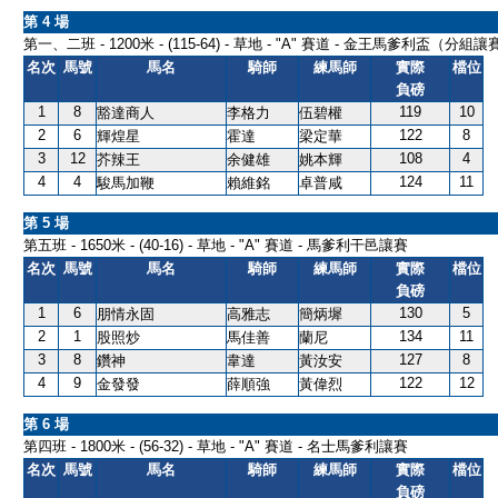
第 4 場
第一、二班 - 1200米 - (115-64) - 草地 - "A" 賽道 - 金王馬爹利盃（分組
名次
馬號
馬名
騎師
練馬師
實際
檔位
負磅
1
8
119
10
豁達商人
李格力
伍碧權
2
6
122
8
輝煌星
霍達
梁定華
3
12
108
4
芥辣王
余健雄
姚本輝
4
4
124
11
駿馬加鞭
賴維銘
卓普咸
第 5 場
第五班 - 1650米 - (40-16) - 草地 - "A" 賽道 - 馬爹利干邑讓賽
名次
馬號
馬名
騎師
練馬師
實際
檔位
負磅
1
6
130
5
朋情永固
高雅志
簡炳墀
2
1
134
11
股照炒
馬佳善
蘭尼
3
8
127
8
鑽神
韋達
黃汝安
4
9
122
12
金發發
薛順強
黃偉烈
第 6 場
第四班 - 1800米 - (56-32) - 草地 - "A" 賽道 - 名士馬爹利讓賽
名次
馬號
馬名
騎師
練馬師
實際
檔位
負磅