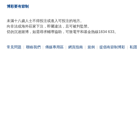
博彩要有節制
未滿十八歲人士不得投注或進入可投注的地方。
向非法或海外莊家下注，即屬違法，且可被判監禁。
切勿沉迷賭博，如需尋求輔導協助，可致電平和基金熱線1834 633。
常見問題
|
聯絡我們
|
傳媒專用區
|
網頁指南
|
規例
|
提倡有節制博彩
|
私隱