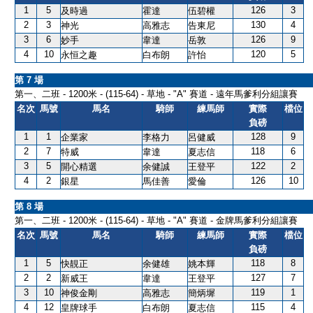
1
5
126
3
及時過
霍達
伍碧權
2
3
130
4
神光
高雅志
告東尼
3
6
126
9
妙手
韋達
岳敦
4
10
120
5
永恒之趣
白布朗
許怡
第 7 場
第一、二班 - 1200米 - (115-64) - 草地 - "A" 賽道 - 遠年馬爹利分組讓賽
名次
馬號
馬名
騎師
練馬師
實際
檔位
負磅
1
1
128
9
企業家
李格力
呂健威
2
7
118
6
特威
韋達
夏志信
3
5
122
2
開心精選
余健誠
王登平
4
2
126
10
銀星
馬佳善
愛倫
第 8 場
第一、二班 - 1200米 - (115-64) - 草地 - "A" 賽道 - 金牌馬爹利分組讓賽
名次
馬號
馬名
騎師
練馬師
實際
檔位
負磅
1
5
118
8
快靚正
余健雄
姚本輝
2
2
127
7
新威王
韋達
王登平
3
10
119
1
神俊金剛
高雅志
簡炳墀
4
12
115
4
皇牌球手
白布朗
夏志信