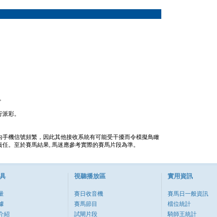
。
行派彩。
內手機信號頻繁，因此其他接收系統有可能受干擾而令模擬鳥瞰
任。至於賽馬結果, 馬迷應參考實際的賽馬片段為準。
具
視聽播放區
實用資訊
量
賽日收音機
賽馬日一般資訊
據
賽馬節目
檔位統計
介紹
試閘片段
騎師王統計