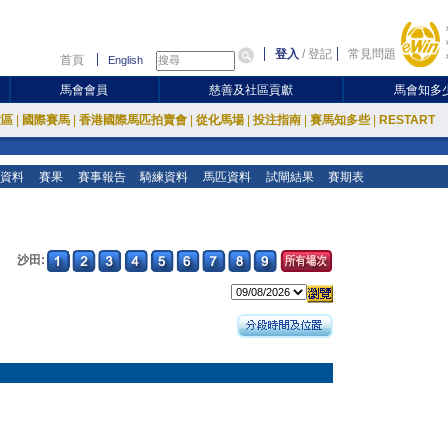
登入
/
登記
常見問題
首頁
English
馬會會員
慈善及社區貢獻
馬會知多
放區
|
國際賽馬
|
香港國際馬匹拍賣會
|
從化馬場
|
投注指南
|
賽馬知多些
|
RESTART
資料
賽果
賽事報告
騎練資料
馬匹資料
試閘結果
賽期表
沙田: