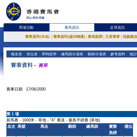
馬場活動
賽馬資訊
足球資訊
賽事資料(本地)
|
賽事資料(越洋轉播)
|
賽馬新聞
|
主要賽事
|
視聽播
報名表
排位表
即時賠率
練馬師分場表
騎師分場表
參考資料
統計
賽事日期: 17/06/2000
第 1 場
新馬賽 - 1600米 - 草地 - "A" 賽道 - 曼島平磅賽 (草地)
名次
馬號
馬名
騎師
練馬師
實際
檔位
負磅