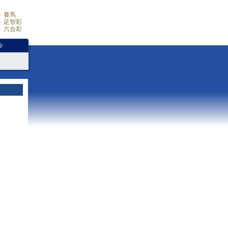
賽馬
足智彩
六合彩
少