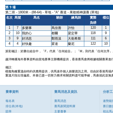
第 9 場
第二班 - 1800米 - (88-64) - 草地 - "A" 賽道 - 果敢精神讓賽 (草地)
名次
馬號
馬名
騎師
練馬師
實際
檔位
負磅
1
7
120
1
多樂事
馬佳善
許怡
2
10
118
9
我的心
都爾
梁定華
3
9
111
6
好消息
鄭雨滇
大衛希斯
4
4
122
10
好快趣
霍達
蘭尼
派彩備註：於勝出組合中，「F」代表「任何組合」；「M」則代表「任何次序」
越洋轉播海外賽事資料由當地賽事主辦機構提供，香港賽馬會將根據相關賽果進
備註:
模擬鳥瞰重溫由特約供應商提供，供馬迷作個人娛樂資訊之用。但由於香港馬場
重溫片段出現偏差。本會已盡一切努力務求有關資料盡可能準確，馬會就此並無責
賽事資料
賽馬消息及資訊
分析工
報名表
賽馬消息
速勢能
排位表(本地)
賽馬新聞資料庫
賽日數
賠率
主要賽事
初出馬