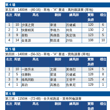
第 4 場
第五班 - 1400米 - (40-16) - 草地 - "A" 賽道 - 萬利廄讓賽 (草地)
名次
馬號
馬名
騎師
練馬師
實際
檔位
負磅
1
10
120
6
沙溪之寶
韋達
呂健威
2
3
130
2
快樂精英
李格力
何良
3
9
123
5
喜勁
馬偉昌
吳定強
4
14
108
10
金進源
鄭昌達
許怡
第 5 場
第四班 - 1400米 - (56-32) - 草地 - "A" 賽道 - 寶島讓賽 (草地)
名次
馬號
馬名
騎師
練馬師
實際
檔位
負磅
1
10
124
5
一路升水
文羅
黃偉烈
2
5
128
8
佳勝駒
霍達
呂健威
3
9
125
4
祿馬同歡
韋達
王登平
4
1
129
1
真叻
高雅志
告東尼
第 6 場
第三班 - 1150米 - (72-48) - 全天候跑道 - 英奇阿倫讓賽
名次
馬號
馬名
騎師
練馬師
實際
檔位
負磅