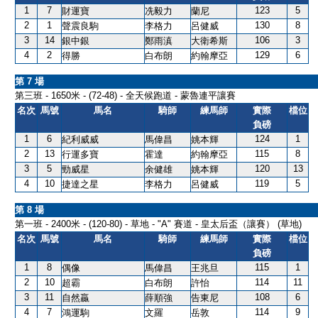
1
7
123
5
財運寶
冼毅力
蘭尼
2
1
130
8
聲震良駒
李格力
呂健威
3
14
106
3
銀中銀
鄭雨滇
大衛希斯
4
2
129
6
得勝
白布朗
約翰摩亞
第 7 場
第三班 - 1650米 - (72-48) - 全天候跑道 - 蒙魯連平讓賽
名次
馬號
馬名
騎師
練馬師
實際
檔位
負磅
1
6
124
1
紀利威威
馬偉昌
姚本輝
2
13
115
8
行運多寶
霍達
約翰摩亞
3
5
120
13
勁威星
余健雄
姚本輝
4
10
119
5
捷達之星
李格力
呂健威
第 8 場
第一班 - 2400米 - (120-80) - 草地 - "A" 賽道 - 皇太后盃（讓賽） (草地)
名次
馬號
馬名
騎師
練馬師
實際
檔位
負磅
1
8
115
1
偶像
馬偉昌
王兆旦
2
10
114
11
超霸
白布朗
許怡
3
11
108
6
自然贏
薛順強
告東尼
4
7
114
9
鴻運駒
文羅
岳敦