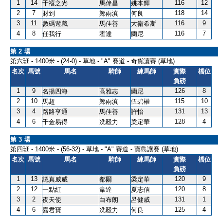
1
14
116
12
千禧之光
馬偉昌
姚本輝
2
7
118
14
財到
鄭雨滇
何良
3
11
116
9
數碼遊戲
馬佳善
大衛希斯
4
8
116
7
任我行
霍達
蘭尼
第 2 場
第六班 - 1400米 - (24-0) - 草地 - "A" 賽道 - 奇貨讓賽 (草地)
名次
馬號
馬名
騎師
練馬師
實際
檔位
負磅
1
9
126
8
名揚四海
高雅志
蘭尼
2
10
115
10
馬超
鄭雨滇
伍碧權
3
4
131
13
路路亨通
馬佳善
許怡
4
6
128
4
千金易得
冼毅力
梁定華
第 3 場
第四班 - 1400米 - (56-32) - 草地 - "A" 賽道 - 寶島讓賽 (草地)
名次
馬號
馬名
騎師
練馬師
實際
檔位
負磅
1
13
120
9
認真威威
都爾
梁定華
2
12
120
8
一點紅
韋達
夏志信
3
2
131
1
夜天使
白布朗
呂健威
4
6
125
4
嘉君寶
冼毅力
何良